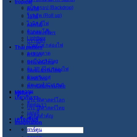
tropical
แบ็คดรอป (Backdrop)
ต้นไม้
โรลอัพ (Roll up)
ใบไม้
ไวนิล ตู้ไฟ
ดอกไม้
ผ้าคลุมโต๊ะ
วินเทจ เรโทร
Lightbox
กราฟฟิก
ป้ายตู้ไฟ กล่องไฟ
Thai pattern
ธงชายหาด
ศาสนา
ธงญี่ปุ่น J-Flag
ประเพณีไทย
ผ้า 3P ตู้ไฟ กล่องไฟ
วัฒนะธรรมไทย
ผ้าแคนวาส
ศิลปะไทย
คัตเอาท์ (Cut out)
สภาปัตย์กรรมไทย
บทความ
history
เกี่ยวกับเรา
ประวัติศาสตร์โลก
ติดต่อเรา
ประวัติศาสตร์ไทย
แผนที่
บุคคลสำคัญ
เครื่องพิมพ์
imagination
การ์ตูน
ค้นหา: