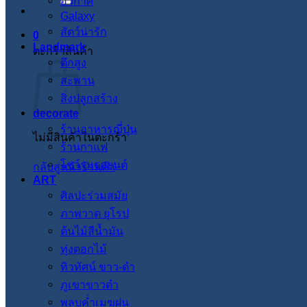
อวกาศ
Galaxy
สัตว์น่ารัก
0
Landmark
ตะกร้าสินค้า
ตึกสูง
สะพาน
สิ่งปลูกสร้าง
decorate
ร้านอาหารญี่ปุ่น
ไม่มีสินค้าในตะกร้า
ร้านกาแฟ
โชว์รูมรถยนต์
กลับสู่หน้าร้านค้า
ART
ศิลปะร่วมสมัย
ภาพวาด ยุโรป
ต้นไม้สีน้ำมัน
ทุ่งดอกไม้
ทิวทัศน์ ขาว-ดำ
ภูเขาขาวดำ
พลบค่ำเมฆฝน