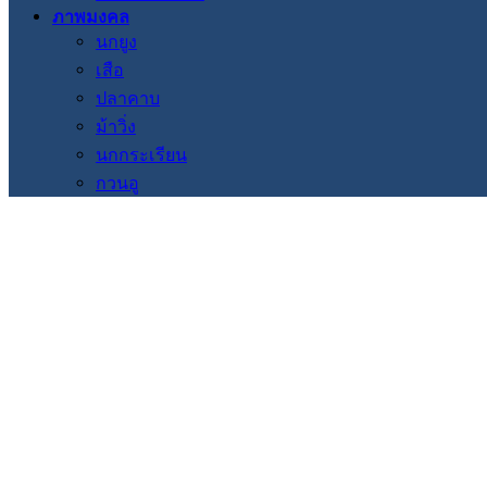
ภาพมงคล
นกยูง
เสือ
ปลาคาบ
ม้าวิ่ง
นกกระเรียน
กวนอู