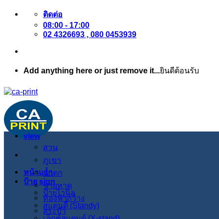
ข้าม
ติดต่อ
08:00 - 17:00
ไป
02 4326693 , 080 0453939
ยัง
เนื้อหา
Add anything here or just remove it...
ยินดีต้อนรับ
view
สวน
ภูเขา
หน้าแรก
น้ำตก
ป้าย sign
ชายหาด
ป้ายไวนิล
ท้องฟ้ากว้าง
สแตนดี้ (Standy)
สระบัว
เอ็กซ์สแตนด์ (X-stand)