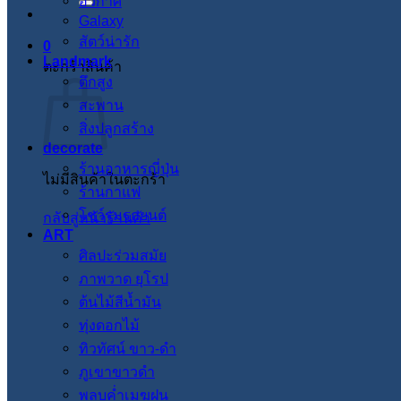
อวกาศ
Galaxy
สัตว์น่ารัก
0
Landmark
ตะกร้าสินค้า
ตึกสูง
สะพาน
สิ่งปลูกสร้าง
decorate
ร้านอาหารญี่ปุ่น
ไม่มีสินค้าในตะกร้า
ร้านกาแฟ
โชว์รูมรถยนต์
กลับสู่หน้าร้านค้า
ART
ศิลปะร่วมสมัย
ภาพวาด ยุโรป
ต้นไม้สีน้ำมัน
ทุ่งดอกไม้
ทิวทัศน์ ขาว-ดำ
ภูเขาขาวดำ
พลบค่ำเมฆฝน