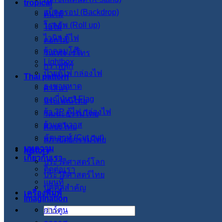
tropical
แบ็คดรอป (Backdrop)
ต้นไม้
โรลอัพ (Roll up)
ใบไม้
ไวนิล ตู้ไฟ
ดอกไม้
ผ้าคลุมโต๊ะ
วินเทจ เรโทร
Lightbox
กราฟฟิก
ป้ายตู้ไฟ กล่องไฟ
Thai pattern
ธงชายหาด
ศาสนา
ธงญี่ปุ่น J-Flag
ประเพณีไทย
ผ้า 3P ตู้ไฟ กล่องไฟ
วัฒนะธรรมไทย
ผ้าแคนวาส
ศิลปะไทย
คัตเอาท์ (Cut out)
สภาปัตย์กรรมไทย
บทความ
history
เกี่ยวกับเรา
ประวัติศาสตร์โลก
ติดต่อเรา
ประวัติศาสตร์ไทย
แผนที่
บุคคลสำคัญ
เครื่องพิมพ์
imagination
การ์ตูน
ค้นหา: