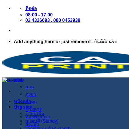
ข้าม
ติดต่อ
08:00 - 17:00
ไป
02 4326693 , 080 0453939
ยัง
เนื้อหา
Add anything here or just remove it...
ยินดีต้อนรับ
view
สวน
ภูเขา
หน้าแรก
น้ำตก
ป้าย sign
ชายหาด
ป้ายไวนิล
ท้องฟ้ากว้าง
สแตนดี้ (Standy)
สระบัว
เอ็กซ์สแตนด์ (X-stand)