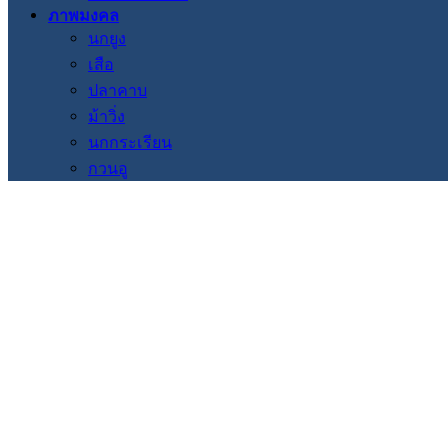
ภาพมงคล
นกยูง
เสือ
ปลาคาบ
ม้าวิ่ง
นกกระเรียน
กวนอู