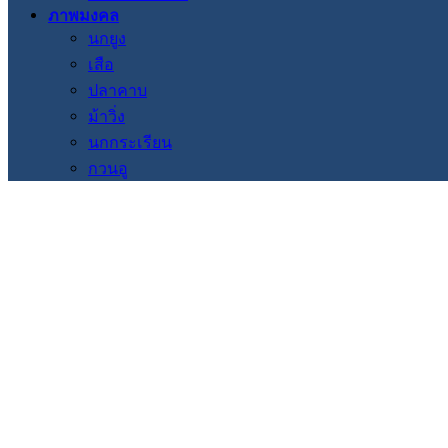
ภาพมงคล
นกยูง
เสือ
ปลาคาบ
ม้าวิ่ง
นกกระเรียน
กวนอู