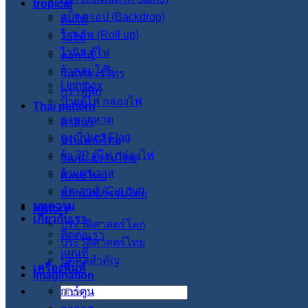
tropical
แบ็คดรอป (Backdrop)
ต้นไม้
โรลอัพ (Roll up)
ใบไม้
ไวนิล ตู้ไฟ
ดอกไม้
ผ้าคลุมโต๊ะ
วินเทจ เรโทร
Lightbox
กราฟฟิก
ป้ายตู้ไฟ กล่องไฟ
Thai pattern
ธงชายหาด
ศาสนา
ธงญี่ปุ่น J-Flag
ประเพณีไทย
ผ้า 3P ตู้ไฟ กล่องไฟ
วัฒนะธรรมไทย
ผ้าแคนวาส
ศิลปะไทย
คัตเอาท์ (Cut out)
สภาปัตย์กรรมไทย
บทความ
history
เกี่ยวกับเรา
ประวัติศาสตร์โลก
ติดต่อเรา
ประวัติศาสตร์ไทย
แผนที่
บุคคลสำคัญ
เครื่องพิมพ์
imagination
การ์ตูน
ค้นหา: