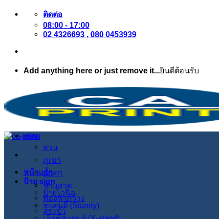
ข้าม
ติดต่อ
08:00 - 17:00
ไป
02 4326693 , 080 0453939
ยัง
เนื้อหา
Add anything here or just remove it...
ยินดีต้อนรับ
view
สวน
ภูเขา
หน้าแรก
น้ำตก
ป้าย sign
ชายหาด
ป้ายไวนิล
ท้องฟ้ากว้าง
สแตนดี้ (Standy)
สระบัว
เอ็กซ์สแตนด์ (X-stand)