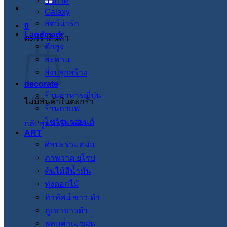
อวกาศ
Galaxy
สัตว์น่ารัก
0
Landmark
ตะกร้าสินค้า
ตึกสูง
สะพาน
สิ่งปลูกสร้าง
decorate
ร้านอาหารญี่ปุ่น
ไม่มีสินค้าในตะกร้า
ร้านกาแฟ
โชว์รูมรถยนต์
กลับสู่หน้าร้านค้า
ART
ศิลปะร่วมสมัย
ภาพวาด ยุโรป
ต้นไม้สีน้ำมัน
ทุ่งดอกไม้
ทิวทัศน์ ขาว-ดำ
ภูเขาขาวดำ
พลบค่ำเมฆฝน