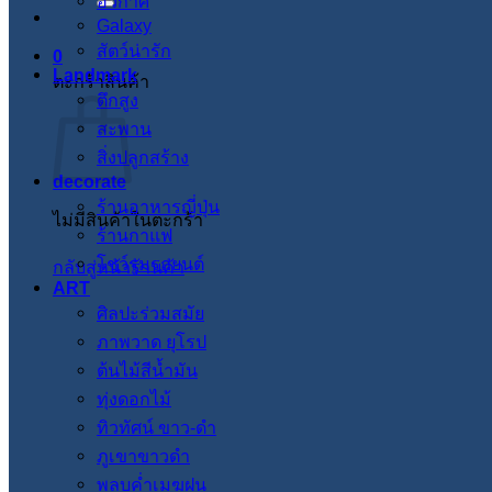
อวกาศ
Galaxy
สัตว์น่ารัก
0
Landmark
ตะกร้าสินค้า
ตึกสูง
สะพาน
สิ่งปลูกสร้าง
decorate
ร้านอาหารญี่ปุ่น
ไม่มีสินค้าในตะกร้า
ร้านกาแฟ
โชว์รูมรถยนต์
กลับสู่หน้าร้านค้า
ART
ศิลปะร่วมสมัย
ภาพวาด ยุโรป
ต้นไม้สีน้ำมัน
ทุ่งดอกไม้
ทิวทัศน์ ขาว-ดำ
ภูเขาขาวดำ
พลบค่ำเมฆฝน