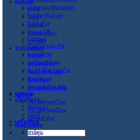
tropical
แบ็คดรอป (Backdrop)
ต้นไม้
โรลอัพ (Roll up)
ใบไม้
ไวนิล ตู้ไฟ
ดอกไม้
ผ้าคลุมโต๊ะ
วินเทจ เรโทร
Lightbox
กราฟฟิก
ป้ายตู้ไฟ กล่องไฟ
Thai pattern
ธงชายหาด
ศาสนา
ธงญี่ปุ่น J-Flag
ประเพณีไทย
ผ้า 3P ตู้ไฟ กล่องไฟ
วัฒนะธรรมไทย
ผ้าแคนวาส
ศิลปะไทย
คัตเอาท์ (Cut out)
สภาปัตย์กรรมไทย
บทความ
history
เกี่ยวกับเรา
ประวัติศาสตร์โลก
ติดต่อเรา
ประวัติศาสตร์ไทย
แผนที่
บุคคลสำคัญ
เครื่องพิมพ์
imagination
การ์ตูน
ค้นหา: