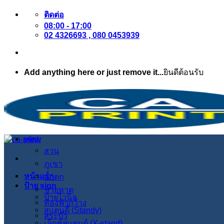
ข้าม
ติดต่อ
08:00 - 17:00
ไป
02 4326693 , 080 0453939
ยัง
เนื้อหา
Add anything here or just remove it...
ยินดีต้อนรับ
view
สวน
ภูเขา
หน้าแรก
น้ำตก
ป้าย sign
ชายหาด
ป้ายไวนิล
ท้องฟ้ากว้าง
สแตนดี้ (Standy)
สระบัว
เอ็กซ์สแตนด์ (X-stand)