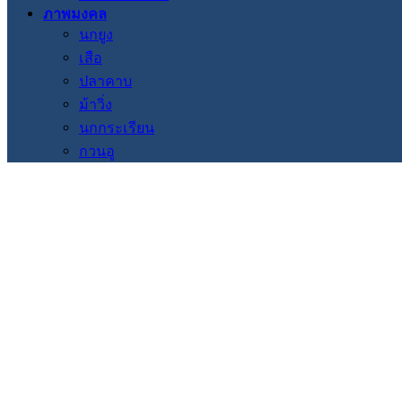
ภาพมงคล
นกยูง
เสือ
ปลาคาบ
ม้าวิ่ง
นกกระเรียน
กวนอู