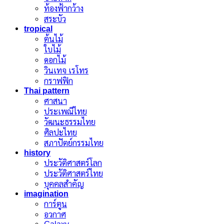
ท้องฟ้ากว้าง
สระบัว
tropical
ต้นไม้
ใบไม้
ดอกไม้
วินเทจ เรโทร
กราฟฟิก
Thai pattern
ศาสนา
ประเพณีไทย
วัฒนะธรรมไทย
ศิลปะไทย
สภาปัตย์กรรมไทย
history
ประวัติศาสตร์โลก
ประวัติศาสตร์ไทย
บุคคลสำคัญ
imagination
การ์ตูน
อวกาศ