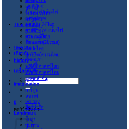
ผ้าคลุมโต๊ะ
ใบไม้
Lightbox
ดอกไม้
ป้ายตู้ไฟ กล่องไฟ
วินเทจ เรโทร
ธงชายหาด
กราฟฟิก
ธงญี่ปุ่น J-Flag
Thai pattern
ผ้า 3P ตู้ไฟ กล่องไฟ
ศาสนา
ผ้าแคนวาส
ประเพณีไทย
คัตเอาท์ (Cut out)
วัฒนะธรรมไทย
บทความ
ศิลปะไทย
เกี่ยวกับเรา
สภาปัตย์กรรมไทย
ติดต่อเรา
history
แผนที่
ประวัติศาสตร์โลก
เครื่องพิมพ์
ประวัติศาสตร์ไทย
บุคคลสำคัญ
ค้นหา:
imagination
การ์ตูน
อวกาศ
Galaxy
0
สัตว์น่ารัก
ตะกร้าสินค้า
Landmark
ตึกสูง
สะพาน