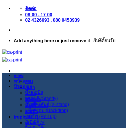
ข้าม
ติดต่อ
ไป
08:00 - 17:00
ยัง
02 4326693 , 080 0453939
เนื้อหา
Add anything here or just remove it...
ยินดีต้อนรับ
view
หน้าแรก
สวน
ป้าย sign
ภูเขา
ป้ายไวนิล
น้ำตก
สแตนดี้ (Standy)
ชายหาด
เอ็กซ์สแตนด์ (X-stand)
ท้องฟ้ากว้าง
แบ็คดรอป (Backdrop)
สระบัว
โรลอัพ (Roll up)
tropical
ไวนิล ตู้ไฟ
ต้นไม้