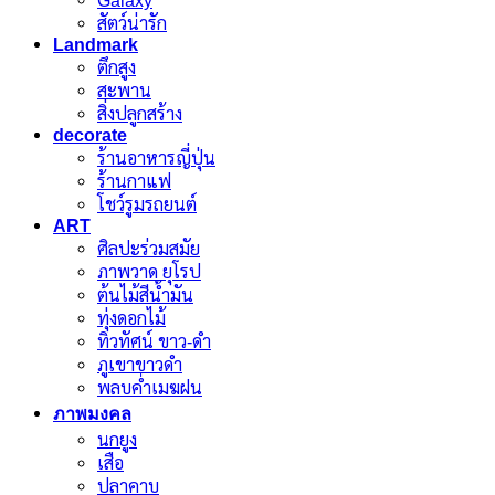
Galaxy
สัตว์น่ารัก
Landmark
ตึกสูง
สะพาน
สิ่งปลูกสร้าง
decorate
ร้านอาหารญี่ปุ่น
ร้านกาแฟ
โชว์รูมรถยนต์
ART
ศิลปะร่วมสมัย
ภาพวาด ยุโรป
ต้นไม้สีน้ำมัน
ทุ่งดอกไม้
ทิวทัศน์ ขาว-ดำ
ภูเขาขาวดำ
พลบค่ำเมฆฝน
ภาพมงคล
นกยูง
เสือ
ปลาคาบ