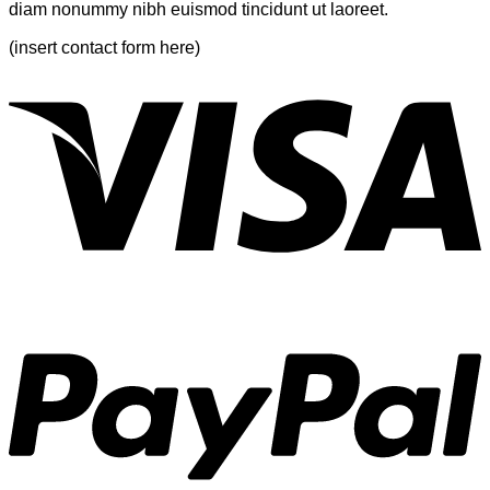
diam nonummy nibh euismod tincidunt ut laoreet.
(insert contact form here)
V
P