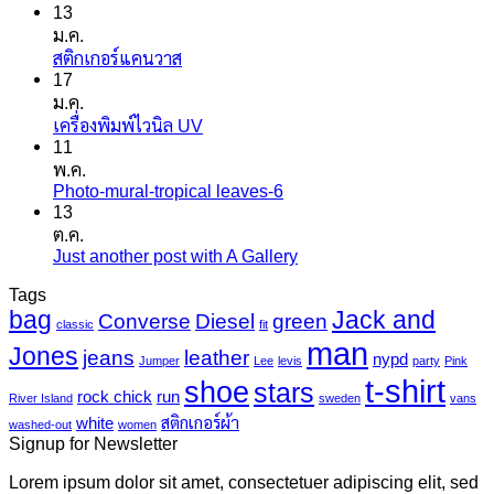
13
ม.ค.
ไม่มี
สติกเกอร์แคนวาส
17
ความ
ม.ค.
เห็น
ไม่มี
เครื่องพิมพ์ไวนิล UV
บน
11
ความ
สติ
พ.ค.
เห็น
ก
Photo-mural-tropical leaves-6
ไม่มี
บน
เกอร์
13
ความ
เครื่องพิมพ์
แค
ต.ค.
เห็น
ไว
นวาส
Just another post with A Gallery
ไม่มี
บน
นิล
ความ
Photo-
UV
Tags
mural-
เห็น
bag
Jack and
Converse
Diesel
green
tropical
บน
classic
fit
leaves-
man
Just
Jones
jeans
leather
nypd
Jumper
Lee
levis
party
Pink
6
another
t-shirt
shoe
stars
post
rock chick
run
River Island
sweden
vans
with
white
สติกเกอร์ผ้า
washed-out
women
A
Signup for Newsletter
Gallery
Lorem ipsum dolor sit amet, consectetuer adipiscing elit, sed