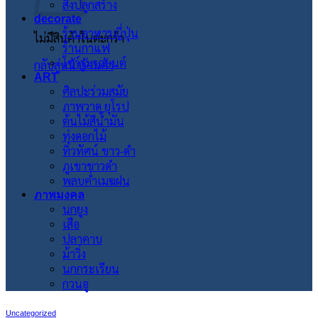
สิ่งปลูกสร้าง
decorate
ร้านอาหารญี่ปุ่น
ไม่มีสินค้าในตะกร้า
ร้านกาแฟ
โชว์รูมรถยนต์
กลับสู่หน้าร้านค้า
ART
ศิลปะร่วมสมัย
ภาพวาด ยุโรป
ต้นไม้สีน้ำมัน
ทุ่งดอกไม้
ทิวทัศน์ ขาว-ดำ
ภูเขาขาวดำ
พลบค่ำเมฆฝน
ภาพมงคล
นกยูง
เสือ
ปลาคาบ
ม้าวิ่ง
นกกระเรียน
กวนอู
Uncategorized