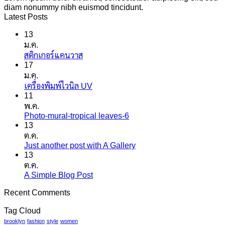
diam nonummy nibh euismod tincidunt.
Latest Posts
13
ม.ค.
ไม่มี
สติกเกอร์แคนวาส
17
ความ
ม.ค.
เห็น
ไม่มี
เครื่องพิมพ์ไวนิล UV
บน
11
ความ
สติ
พ.ค.
เห็น
ก
Photo-mural-tropical leaves-6
ไม่มี
บน
เกอร์
13
ความ
เครื่องพิมพ์
แค
ต.ค.
เห็น
ไว
นวาส
Just another post with A Gallery
ไม่มี
บน
นิล
13
ความ
Photo-
UV
ต.ค.
mural-
เห็น
A Simple Blog Post
ไม่มี
tropical
บน
leaves-
ความ
Just
Recent Comments
6
another
เห็น
post
บน
Tag Cloud
with
A
brooklyn
fashion
style
women
A