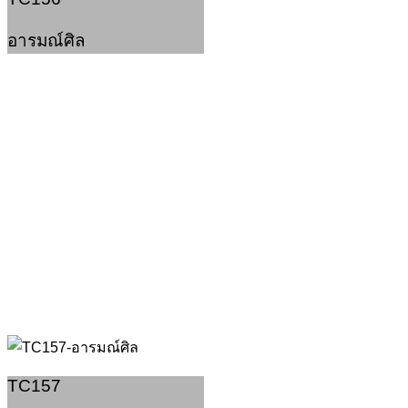
อารมณ์ศิล
TC157