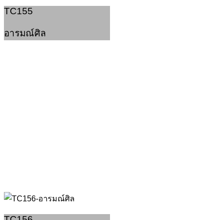
TC155
อารมณ์ศิล
TC156