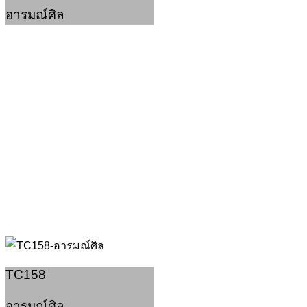
อารมณ์ศิล
TC158
อารมณ์ศิล