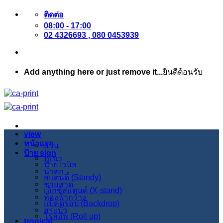
ข้าม
ติดต่อ
08:00 - 17:00
ไป
02 4326693 , 080 0453939
ยัง
เนื้อหา
Add anything here or just remove it...
ยินดีต้อนรับ
view
หน้าแรก
สวน
ป้าย sign
ภูเขา
ป้ายไวนิล
น้ำตก
สแตนดี้ (Standy)
ชายหาด
เอ็กซ์สแตนด์ (X-stand)
ท้องฟ้ากว้าง
แบ็คดรอป (Backdrop)
สระบัว
โรลอัพ (Roll up)
tropical