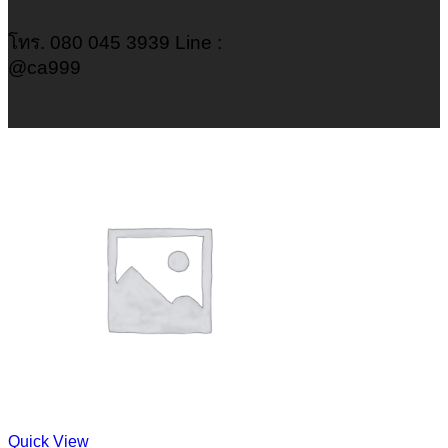
โทร. 080 045 3939 Line :
@ca999
Quick View