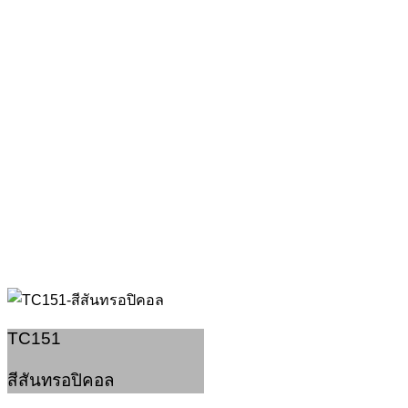
TC151
สีสันทรอปิคอล