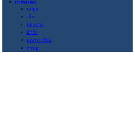
ภาพมงคล
นกยูง
เสือ
ปลาคาบ
ม้าวิ่ง
นกกระเรียน
กวนอู