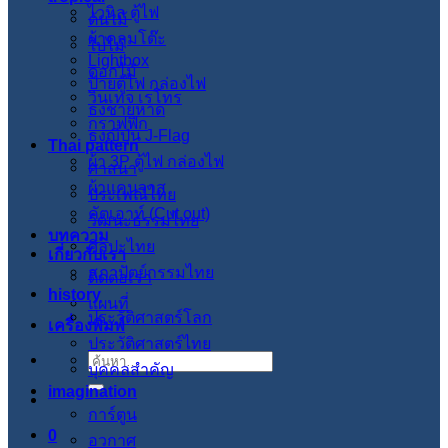
ไวนิล ตู้ไฟ
ต้นไม้
ผ้าคลุมโต๊ะ
ใบไม้
Lightbox
ดอกไม้
ป้ายตู้ไฟ กล่องไฟ
วินเทจ เรโทร
ธงชายหาด
กราฟฟิก
ธงญี่ปุ่น J-Flag
Thai pattern
ผ้า 3P ตู้ไฟ กล่องไฟ
ศาสนา
ผ้าแคนวาส
ประเพณีไทย
คัตเอาท์ (Cut out)
วัฒนะธรรมไทย
บทความ
ศิลปะไทย
เกี่ยวกับเรา
สภาปัตย์กรรมไทย
ติดต่อเรา
history
แผนที่
ประวัติศาสตร์โลก
เครื่องพิมพ์
ประวัติศาสตร์ไทย
ค้นหา:
บุคคลสำคัญ
imagination
การ์ตูน
0
อวกาศ