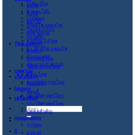
ไวนิล ตู้ไฟ
ต้นไม้
ผ้าคลุมโต๊ะ
ใบไม้
Lightbox
ดอกไม้
ป้ายตู้ไฟ กล่องไฟ
วินเทจ เรโทร
ธงชายหาด
กราฟฟิก
ธงญี่ปุ่น J-Flag
Thai pattern
ผ้า 3P ตู้ไฟ กล่องไฟ
ศาสนา
ผ้าแคนวาส
ประเพณีไทย
คัตเอาท์ (Cut out)
วัฒนะธรรมไทย
บทความ
ศิลปะไทย
เกี่ยวกับเรา
สภาปัตย์กรรมไทย
ติดต่อเรา
history
แผนที่
ประวัติศาสตร์โลก
เครื่องพิมพ์
ประวัติศาสตร์ไทย
ค้นหา:
บุคคลสำคัญ
imagination
การ์ตูน
0
อวกาศ