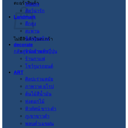
ตะกร้าสินค้า
Galaxy
สัตว์น่ารัก
Landmark
ตึกสูง
สะพาน
สิ่งปลูกสร้าง
ไม่มีสินค้าในตะกร้า
decorate
กลับสู่หน้าร้านค้า
ร้านอาหารญี่ปุ่น
ร้านกาแฟ
โชว์รูมรถยนต์
ART
ศิลปะร่วมสมัย
ภาพวาด ยุโรป
ต้นไม้สีน้ำมัน
ทุ่งดอกไม้
ทิวทัศน์ ขาว-ดำ
ภูเขาขาวดำ
พลบค่ำเมฆฝน