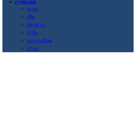
ภาพมงคล
นกยูง
เสือ
ปลาคาบ
ม้าวิ่ง
นกกระเรียน
กวนอู