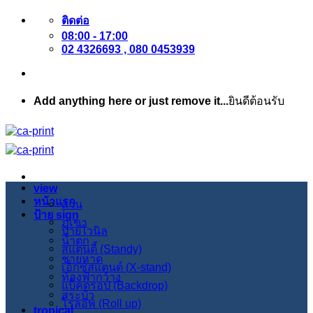
ข้าม
ติดต่อ
08:00 - 17:00
ไป
02 4326693 , 080 0453939
ยัง
เนื้อหา
Add anything here or just remove it...
ยินดีต้อนรับ
view
หน้าแรก
สวน
ป้าย sign
ภูเขา
ป้ายไวนิล
น้ำตก
สแตนดี้ (Standy)
ชายหาด
เอ็กซ์สแตนด์ (X-stand)
ท้องฟ้ากว้าง
แบ็คดรอป (Backdrop)
สระบัว
โรลอัพ (Roll up)
tropical