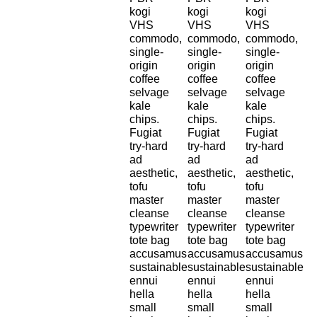
kogi
kogi
kogi
VHS
VHS
VHS
commodo,
commodo,
commodo,
single-
single-
single-
origin
origin
origin
coffee
coffee
coffee
selvage
selvage
selvage
kale
kale
kale
chips.
chips.
chips.
Fugiat
Fugiat
Fugiat
try-hard
try-hard
try-hard
ad
ad
ad
aesthetic,
aesthetic,
aesthetic,
tofu
tofu
tofu
master
master
master
cleanse
cleanse
cleanse
typewriter
typewriter
typewriter
tote bag
tote bag
tote bag
accusamus
accusamus
accusamus
sustainable
sustainable
sustainable
ennui
ennui
ennui
hella
hella
hella
small
small
small