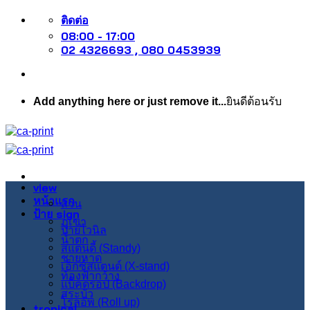
ข้าม
ติดต่อ
08:00 - 17:00
ไป
02 4326693 , 080 0453939
ยัง
เนื้อหา
Add anything here or just remove it...
ยินดีต้อนรับ
view
หน้าแรก
สวน
ป้าย sign
ภูเขา
ป้ายไวนิล
น้ำตก
สแตนดี้ (Standy)
ชายหาด
เอ็กซ์สแตนด์ (X-stand)
ท้องฟ้ากว้าง
แบ็คดรอป (Backdrop)
สระบัว
โรลอัพ (Roll up)
tropical