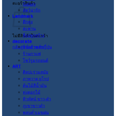
ตะกร้าสินค้า
Galaxy
สัตว์น่ารัก
Landmark
ตึกสูง
สะพาน
สิ่งปลูกสร้าง
ไม่มีสินค้าในตะกร้า
decorate
กลับสู่หน้าร้านค้า
ร้านอาหารญี่ปุ่น
ร้านกาแฟ
โชว์รูมรถยนต์
ART
ศิลปะร่วมสมัย
ภาพวาด ยุโรป
ต้นไม้สีน้ำมัน
ทุ่งดอกไม้
ทิวทัศน์ ขาว-ดำ
ภูเขาขาวดำ
พลบค่ำเมฆฝน