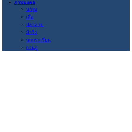
ภาพมงคล
นกยูง
เสือ
ปลาคาบ
ม้าวิ่ง
นกกระเรียน
กวนอู