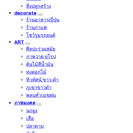
สิ่งปลูกสร้าง
decorate
ร้านอาหารญี่ปุ่น
ร้านกาแฟ
โชว์รูมรถยนต์
ART
ศิลปะร่วมสมัย
ภาพวาด ยุโรป
ต้นไม้สีน้ำมัน
ทุ่งดอกไม้
ทิวทัศน์ ขาว-ดำ
ภูเขาขาวดำ
พลบค่ำเมฆฝน
ภาพมงคล
นกยูง
เสือ
ปลาคาบ