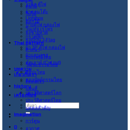
ไวนิล ตู้ไฟ
ต้นไม้
ผ้าคลุมโต๊ะ
ใบไม้
Lightbox
ดอกไม้
ป้ายตู้ไฟ กล่องไฟ
วินเทจ เรโทร
ธงชายหาด
กราฟฟิก
ธงญี่ปุ่น J-Flag
Thai pattern
ผ้า 3P ตู้ไฟ กล่องไฟ
ศาสนา
ผ้าแคนวาส
ประเพณีไทย
คัตเอาท์ (Cut out)
วัฒนะธรรมไทย
บทความ
ศิลปะไทย
เกี่ยวกับเรา
สภาปัตย์กรรมไทย
ติดต่อเรา
history
แผนที่
ประวัติศาสตร์โลก
เครื่องพิมพ์
ประวัติศาสตร์ไทย
ค้นหา:
บุคคลสำคัญ
imagination
การ์ตูน
0
อวกาศ