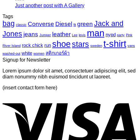
เห็น
ไว
Just another post with A Gallery
ไม่มี
นวาส
บน
นิล
ความ
Tags
Photo-
UV
bag
Jack and
เห็น
mural-
Converse
Diesel
green
classic
fit
tropical
บน
man
Jones
jeans
leather
nypd
leaves-
Jumper
Lee
levis
party
Pink
Just
6
t-shirt
shoe
stars
another
rock chick
run
River Island
sweden
vans
post
white
สติกเกอร์ผ้า
washed-out
women
with
Signup for Newsletter
A
Gallery
Lorem ipsum dolor sit amet, consectetuer adipiscing elit, sed
diam nonummy nibh euismod tincidunt ut laoreet.
(insert contact form here)
V