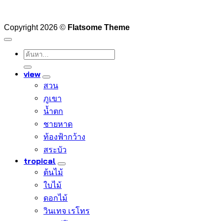
Copyright 2026 ©
Flatsome Theme
ค้นหา:
view
สวน
ภูเขา
น้ำตก
ชายหาด
ท้องฟ้ากว้าง
สระบัว
tropical
ต้นไม้
ใบไม้
ดอกไม้
วินเทจ เรโทร