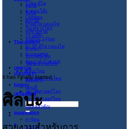
ไวนิล ตู้ไฟ
ต้นไม้
ผ้าคลุมโต๊ะ
ใบไม้
Lightbox
ดอกไม้
ป้ายตู้ไฟ กล่องไฟ
วินเทจ เรโทร
ธงชายหาด
กราฟฟิก
ธงญี่ปุ่น J-Flag
Thai pattern
ผ้า 3P ตู้ไฟ กล่องไฟ
ศาสนา
ผ้าแคนวาส
ประเพณีไทย
คัตเอาท์ (Cut out)
วัฒนะธรรมไทย
บทความ
ศิลปะไทย
เกี่ยวกับเรา
It has Finally started…
สภาปัตย์กรรมไทย
ติดต่อเรา
history
แผนที่
ประวัติศาสตร์โลก
ศิลปะ
เครื่องพิมพ์
ประวัติศาสตร์ไทย
ค้นหา:
บุคคลสำคัญ
imagination
การ์ตูน
สวยงามสำหรับการ
0
อวกาศ