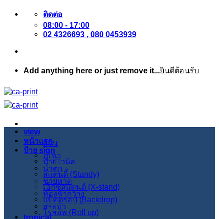
ข้าม
ติดต่อ
08:00 - 17:00
ไป
02 4326693 , 080 0453939
ยัง
เนื้อหา
Add anything here or just remove it...
ยินดีต้อนรับ
view
หน้าแรก
สวน
ป้าย sign
ภูเขา
ป้ายไวนิล
น้ำตก
สแตนดี้ (Standy)
ชายหาด
เอ็กซ์สแตนด์ (X-stand)
ท้องฟ้ากว้าง
แบ็คดรอป (Backdrop)
สระบัว
โรลอัพ (Roll up)
tropical