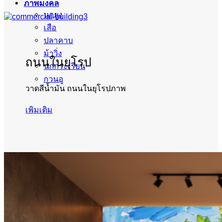
ภาพมงคล
นกยูง
เสือ
ปลาคาบ
ม้าวิ่ง
ถนนในยุโรป
นกกระเรียน
กวนอู
วาดสีน้ำมัน ถนนในยุโรปภาพ
เพิมเติม