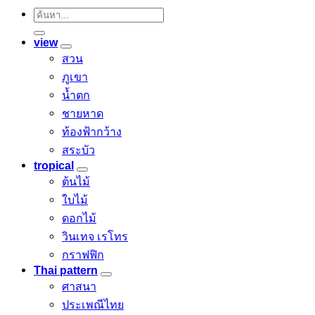
ค้นหา:
view
สวน
ภูเขา
น้ำตก
ชายหาด
ท้องฟ้ากว้าง
สระบัว
tropical
ต้นไม้
ใบไม้
ดอกไม้
วินเทจ เรโทร
กราฟฟิก
Thai pattern
ศาสนา
ประเพณีไทย