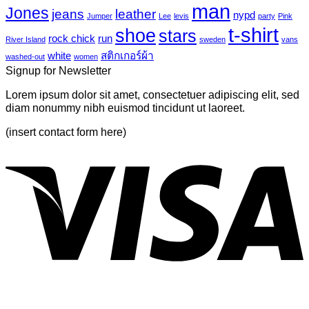
tropical
บน
man
Jones
jeans
leather
nypd
leaves-
Jumper
Lee
levis
party
Pink
Just
6
t-shirt
shoe
stars
another
rock chick
run
River Island
sweden
vans
post
white
สติกเกอร์ผ้า
washed-out
women
with
Signup for Newsletter
A
Gallery
Lorem ipsum dolor sit amet, consectetuer adipiscing elit, sed
diam nonummy nibh euismod tincidunt ut laoreet.
(insert contact form here)
V
P