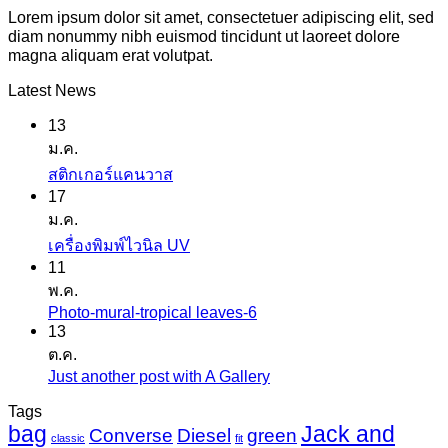
Lorem ipsum dolor sit amet, consectetuer adipiscing elit, sed
diam nonummy nibh euismod tincidunt ut laoreet dolore
magna aliquam erat volutpat.
Latest News
13
ม.ค.
ไม่มี
สติกเกอร์แคนวาส
17
ความ
ม.ค.
เห็น
ไม่มี
เครื่องพิมพ์ไวนิล UV
บน
11
ความ
สติ
พ.ค.
เห็น
ก
Photo-mural-tropical leaves-6
ไม่มี
บน
เกอร์
13
ความ
เครื่องพิมพ์
ต.ค.
แค
เห็น
ไว
Just another post with A Gallery
ไม่มี
นวาส
บน
นิล
ความ
Tags
Photo-
UV
bag
Jack and
เห็น
mural-
Converse
Diesel
green
classic
fit