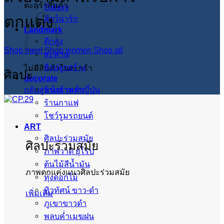
ตะกร้าสินค้า
Galaxy
ตกแต่ง
สัตว์น่ารัก
Landmark
ตึกสูง
Shop men!
Shop women
Shop all
สะพาน
สิ่งปลูกสร้าง
ไม่มีสินค้าในตะกร้า
ศิลปะ
decorate
กลับสู่หน้าร้านค้า
ร้านอาหารญี่ปุ่น
ร้านกาแฟ
โชว์รูมรถยนต์
ART
ศิลปะร่วมสมัย
ศิลปะร่วมสมัย
ภาพวาด ยุโรป
ต้นไม้สีน้ำมัน
ภาพตกแค่งแนวศิลปะร่วมสมัย
ทุ่งดอกไม้
ทิวทัศน์ ขาว-ดำ
เพิ่มเติม
ภูเขาขาวดำ
พลบค่ำเมฆฝน