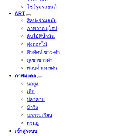
โชว์รูมรถยนต์
ART
ศิลปะร่วมสมัย
ภาพวาด ยุโรป
ต้นไม้สีน้ำมัน
ทุ่งดอกไม้
ทิวทัศน์ ขาว-ดำ
ภูเขาขาวดำ
พลบค่ำเมฆฝน
ภาพมงคล
นกยูง
เสือ
ปลาคาบ
ม้าวิ่ง
นกกระเรียน
กวนอู
เข้าสู่ระบบ