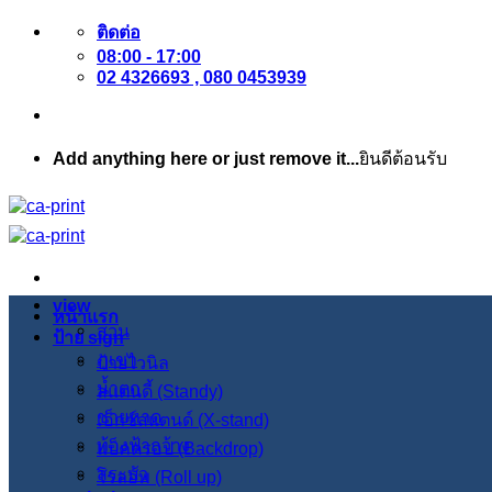
ข้าม
ติดต่อ
08:00 - 17:00
ไป
02 4326693 , 080 0453939
ยัง
เนื้อหา
Add anything here or just remove it...
ยินดีต้อนรับ
view
หน้าแรก
สวน
ป้าย sign
ภูเขา
ป้ายไวนิล
น้ำตก
สแตนดี้ (Standy)
ชายหาด
เอ็กซ์สแตนด์ (X-stand)
ท้องฟ้ากว้าง
แบ็คดรอป (Backdrop)
สระบัว
โรลอัพ (Roll up)