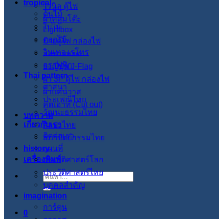
tropical
ไวนิล ตู้ไฟ
ต้นไม้
ผ้าคลุมโต๊ะ
ใบไม้
Lightbox
ดอกไม้
ป้ายตู้ไฟ กล่องไฟ
วินเทจ เรโทร
ธงชายหาด
กราฟฟิก
ธงญี่ปุ่น J-Flag
Thai pattern
ผ้า 3P ตู้ไฟ กล่องไฟ
ศาสนา
ผ้าแคนวาส
ประเพณีไทย
คัตเอาท์ (Cut out)
วัฒนะธรรมไทย
บทความ
เกี่ยวกับเรา
ศิลปะไทย
ติดต่อเรา
สภาปัตย์กรรมไทย
history
แผนที่
เครื่องพิมพ์
ประวัติศาสตร์โลก
ประวัติศาสตร์ไทย
ค้นหา:
บุคคลสำคัญ
imagination
การ์ตูน
0