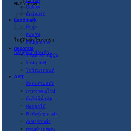
อวกาศ
ตะกร้าสินค้า
Galaxy
สัตว์น่ารัก
Landmark
ตึกสูง
สะพาน
ไม่มีสินค้าในตะกร้า
สิ่งปลูกสร้าง
decorate
กลับสู่หน้าร้านค้า
ร้านอาหารญี่ปุ่น
ร้านกาแฟ
โชว์รูมรถยนต์
ART
ศิลปะร่วมสมัย
ภาพวาด ยุโรป
ต้นไม้สีน้ำมัน
ทุ่งดอกไม้
ทิวทัศน์ ขาว-ดำ
ภูเขาขาวดำ
พลบค่ำเมฆฝน