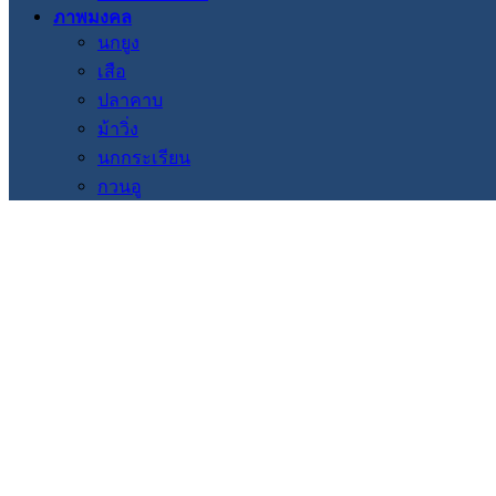
ภาพมงคล
นกยูง
เสือ
ปลาคาบ
ม้าวิ่ง
นกกระเรียน
กวนอู