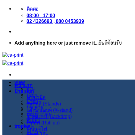
ข้าม
ติดต่อ
ไป
08:00 - 17:00
ยัง
02 4326693 , 080 0453939
เนื้อหา
Add anything here or just remove it...
ยินดีต้อนรับ
view
หน้าแรก
สวน
ป้าย sign
ภูเขา
ป้ายไวนิล
น้ำตก
สแตนดี้ (Standy)
ชายหาด
เอ็กซ์สแตนด์ (X-stand)
ท้องฟ้ากว้าง
แบ็คดรอป (Backdrop)
สระบัว
โรลอัพ (Roll up)
tropical
ไวนิล ตู้ไฟ
ต้นไม้