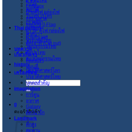
ผ้าคลุมโต๊ะ
ใบไม้
Lightbox
ดอกไม้
ป้ายตู้ไฟ กล่องไฟ
วินเทจ เรโทร
ธงชายหาด
กราฟฟิก
ธงญี่ปุ่น J-Flag
Thai pattern
ผ้า 3P ตู้ไฟ กล่องไฟ
ศาสนา
ผ้าแคนวาส
ประเพณีไทย
คัตเอาท์ (Cut out)
วัฒนะธรรมไทย
บทความ
ศิลปะไทย
เกี่ยวกับเรา
สภาปัตย์กรรมไทย
ติดต่อเรา
history
แผนที่
ประวัติศาสตร์โลก
เครื่องพิมพ์
ประวัติศาสตร์ไทย
บุคคลสำคัญ
ค้นหา:
imagination
การ์ตูน
อวกาศ
0
Galaxy
ตะกร้าสินค้า
สัตว์น่ารัก
Landmark
ตึกสูง
สะพาน