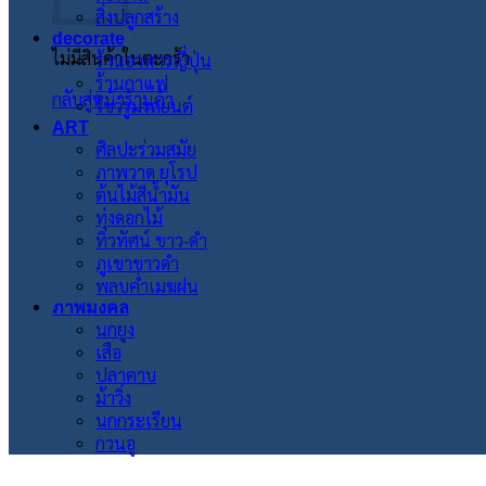
สิ่งปลูกสร้าง
decorate
ไม่มีสินค้าในตะกร้า
ร้านอาหารญี่ปุ่น
ร้านกาแฟ
กลับสู่หน้าร้านค้า
โชว์รูมรถยนต์
ART
ศิลปะร่วมสมัย
ภาพวาด ยุโรป
ต้นไม้สีน้ำมัน
ทุ่งดอกไม้
ทิวทัศน์ ขาว-ดำ
ภูเขาขาวดำ
พลบค่ำเมฆฝน
ภาพมงคล
นกยูง
เสือ
ปลาคาบ
ม้าวิ่ง
นกกระเรียน
กวนอู