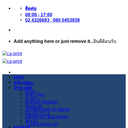
ข้าม
ติดต่อ
08:00 - 17:00
ไป
02 4326693 , 080 0453939
ยัง
เนื้อหา
Add anything here or just remove it...
ยินดีต้อนรับ
view
หน้าแรก
สวน
ป้าย sign
ภูเขา
ป้ายไวนิล
น้ำตก
สแตนดี้ (Standy)
ชายหาด
เอ็กซ์สแตนด์ (X-stand)
ท้องฟ้ากว้าง
แบ็คดรอป (Backdrop)
สระบัว
โรลอัพ (Roll up)
tropical