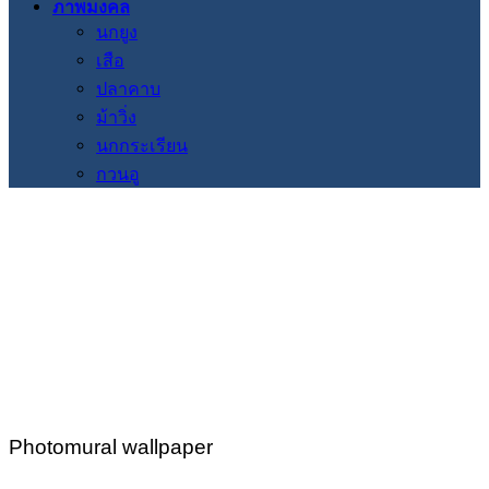
ภาพมงคล
นกยูง
เสือ
ปลาคาบ
ม้าวิ่ง
นกกระเรียน
กวนอู
Photomural wallpaper