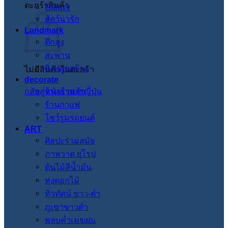
ตะกร้าสินค้า
Galaxy
สัตว์น่ารัก
Landmark
ตึกสูง
สะพาน
สิ่งปลูกสร้าง
ไม่มีสินค้าในตะกร้า
decorate
กลับสู่หน้าร้านค้า
ร้านอาหารญี่ปุ่น
ร้านกาแฟ
โชว์รูมรถยนต์
ART
ศิลปะร่วมสมัย
ภาพวาด ยุโรป
ต้นไม้สีน้ำมัน
ทุ่งดอกไม้
ทิวทัศน์ ขาว-ดำ
ภูเขาขาวดำ
พลบค่ำเมฆฝน