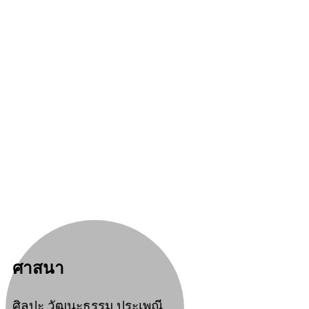
ศาสนา
ศิลปะ วัฒนะธรรม ประเพณี