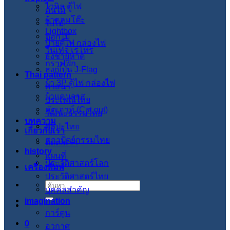
ไวนิล ตู้ไฟ
ต้นไม้
ผ้าคลุมโต๊ะ
ใบไม้
Lightbox
ดอกไม้
ป้ายตู้ไฟ กล่องไฟ
วินเทจ เรโทร
ธงชายหาด
กราฟฟิก
ธงญี่ปุ่น J-Flag
Thai pattern
ผ้า 3P ตู้ไฟ กล่องไฟ
ศาสนา
ผ้าแคนวาส
ประเพณีไทย
คัตเอาท์ (Cut out)
วัฒนะธรรมไทย
บทความ
ศิลปะไทย
เกี่ยวกับเรา
สภาปัตย์กรรมไทย
ติดต่อเรา
history
แผนที่
ประวัติศาสตร์โลก
เครื่องพิมพ์
ประวัติศาสตร์ไทย
ค้นหา:
บุคคลสำคัญ
imagination
การ์ตูน
0
อวกาศ