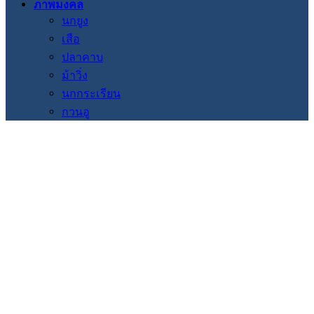
ภาพมงคล
นกยูง
เสือ
ปลาคาบ
ม้าวิ่ง
นกกระเรียน
กวนอู