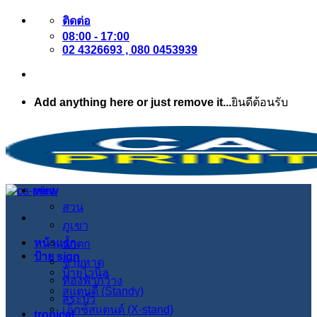
ข้าม
ติดต่อ
08:00 - 17:00
ไป
02 4326693 , 080 0453939
ยัง
เนื้อหา
Add anything here or just remove it...
ยินดีต้อนรับ
view
สวน
ภูเขา
หน้าแรก
น้ำตก
ป้าย sign
ชายหาด
ป้ายไวนิล
ท้องฟ้ากว้าง
สแตนดี้ (Standy)
สระบัว
เอ็กซ์สแตนด์ (X-stand)
tropical