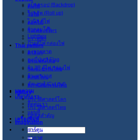
แบ็คดรอป (Backdrop)
ต้นไม้
โรลอัพ (Roll up)
ใบไม้
ไวนิล ตู้ไฟ
ดอกไม้
ผ้าคลุมโต๊ะ
วินเทจ เรโทร
Lightbox
กราฟฟิก
ป้ายตู้ไฟ กล่องไฟ
Thai pattern
ธงชายหาด
ศาสนา
ธงญี่ปุ่น J-Flag
ประเพณีไทย
ผ้า 3P ตู้ไฟ กล่องไฟ
วัฒนะธรรมไทย
ผ้าแคนวาส
ศิลปะไทย
คัตเอาท์ (Cut out)
สภาปัตย์กรรมไทย
บทความ
history
เกี่ยวกับเรา
ประวัติศาสตร์โลก
ติดต่อเรา
ประวัติศาสตร์ไทย
แผนที่
บุคคลสำคัญ
เครื่องพิมพ์
imagination
การ์ตูน
ค้นหา:
อวกาศ