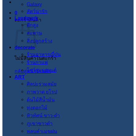
Galaxy
สัตว์น่ารัก
0
Landmark
ตะกร้าสินค้า
ตึกสูง
สะพาน
สิ่งปลูกสร้าง
decorate
ร้านอาหารญี่ปุ่น
ไม่มีสินค้าในตะกร้า
ร้านกาแฟ
โชว์รูมรถยนต์
กลับสู่หน้าร้านค้า
ART
ศิลปะร่วมสมัย
ภาพวาด ยุโรป
ต้นไม้สีน้ำมัน
ทุ่งดอกไม้
ทิวทัศน์ ขาว-ดำ
ภูเขาขาวดำ
พลบค่ำเมฆฝน