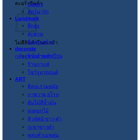
ตะกร้าสินค้า
Galaxy
สัตว์น่ารัก
Landmark
ตึกสูง
สะพาน
สิ่งปลูกสร้าง
ไม่มีสินค้าในตะกร้า
decorate
กลับสู่หน้าร้านค้า
ร้านอาหารญี่ปุ่น
ร้านกาแฟ
โชว์รูมรถยนต์
ART
ศิลปะร่วมสมัย
ภาพวาด ยุโรป
ต้นไม้สีน้ำมัน
ทุ่งดอกไม้
ทิวทัศน์ ขาว-ดำ
ภูเขาขาวดำ
พลบค่ำเมฆฝน