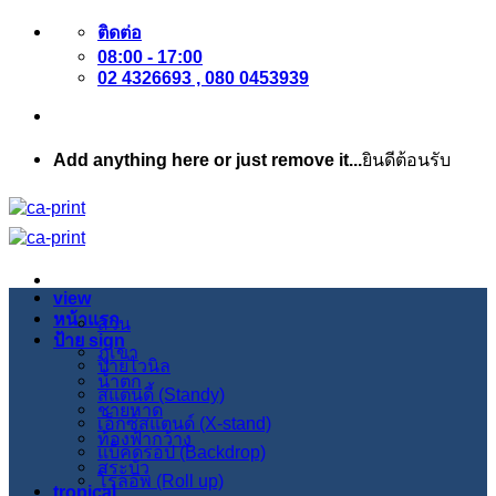
ข้าม
ติดต่อ
08:00 - 17:00
ไป
02 4326693 , 080 0453939
ยัง
เนื้อหา
Add anything here or just remove it...
ยินดีต้อนรับ
view
หน้าแรก
สวน
ป้าย sign
ภูเขา
ป้ายไวนิล
น้ำตก
สแตนดี้ (Standy)
ชายหาด
เอ็กซ์สแตนด์ (X-stand)
ท้องฟ้ากว้าง
แบ็คดรอป (Backdrop)
สระบัว
โรลอัพ (Roll up)
tropical