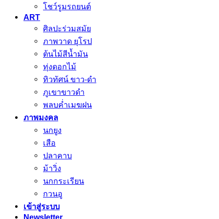
โชว์รูมรถยนต์
ART
ศิลปะร่วมสมัย
ภาพวาด ยุโรป
ต้นไม้สีน้ำมัน
ทุ่งดอกไม้
ทิวทัศน์ ขาว-ดำ
ภูเขาขาวดำ
พลบค่ำเมฆฝน
ภาพมงคล
นกยูง
เสือ
ปลาคาบ
ม้าวิ่ง
นกกระเรียน
กวนอู
เข้าสู่ระบบ
Newsletter