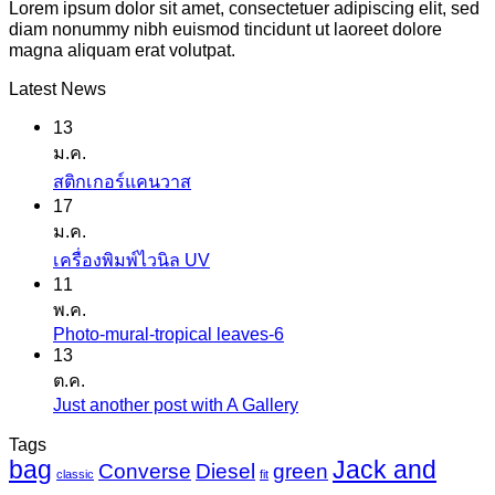
Lorem ipsum dolor sit amet, consectetuer adipiscing elit, sed
diam nonummy nibh euismod tincidunt ut laoreet dolore
magna aliquam erat volutpat.
Latest News
13
ม.ค.
ไม่มี
สติกเกอร์แคนวาส
17
ความ
ม.ค.
เห็น
ไม่มี
เครื่องพิมพ์ไวนิล UV
บน
11
ความ
สติ
พ.ค.
เห็น
ก
Photo-mural-tropical leaves-6
ไม่มี
บน
เกอร์
13
ความ
เครื่องพิมพ์
ต.ค.
แค
เห็น
ไว
Just another post with A Gallery
ไม่มี
นวาส
บน
นิล
ความ
Tags
Photo-
UV
bag
Jack and
เห็น
mural-
Converse
Diesel
green
classic
fit
tropical
บน