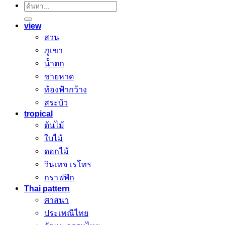
ค้นหา:
view
สวน
ภูเขา
น้ำตก
ชายหาด
ท้องฟ้ากว้าง
สระบัว
tropical
ต้นไม้
ใบไม้
ดอกไม้
วินเทจ เรโทร
กราฟฟิก
Thai pattern
ศาสนา
ประเพณีไทย