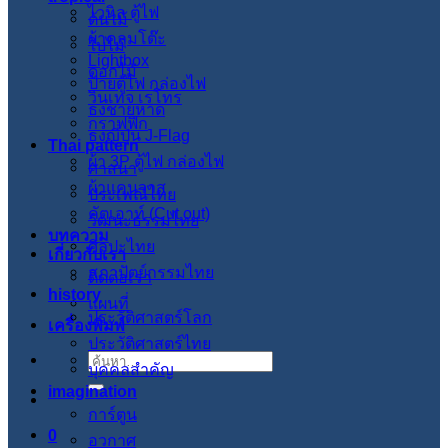
ไวนิล ตู้ไฟ
ต้นไม้
ผ้าคลุมโต๊ะ
ใบไม้
Lightbox
ดอกไม้
ป้ายตู้ไฟ กล่องไฟ
วินเทจ เรโทร
ธงชายหาด
กราฟฟิก
ธงญี่ปุ่น J-Flag
Thai pattern
ผ้า 3P ตู้ไฟ กล่องไฟ
ศาสนา
ผ้าแคนวาส
ประเพณีไทย
คัตเอาท์ (Cut out)
วัฒนะธรรมไทย
บทความ
ศิลปะไทย
เกี่ยวกับเรา
สภาปัตย์กรรมไทย
ติดต่อเรา
history
แผนที่
ประวัติศาสตร์โลก
เครื่องพิมพ์
ประวัติศาสตร์ไทย
ค้นหา:
บุคคลสำคัญ
imagination
การ์ตูน
0
อวกาศ