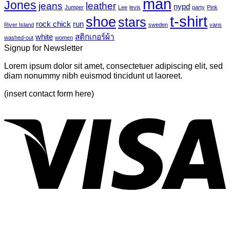
man
Jones
jeans
leather
nypd
leaves-
Jumper
Lee
levis
party
Pink
Just
6
t-shirt
shoe
stars
another
rock chick
run
River Island
sweden
vans
post
white
สติกเกอร์ผ้า
washed-out
women
with
Signup for Newsletter
A
Gallery
Lorem ipsum dolor sit amet, consectetuer adipiscing elit, sed
diam nonummy nibh euismod tincidunt ut laoreet.
(insert contact form here)
V
P