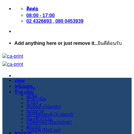
ข้าม
ติดต่อ
08:00 - 17:00
ไป
02 4326693 , 080 0453939
ยัง
เนื้อหา
Add anything here or just remove it...
ยินดีต้อนรับ
view
หน้าแรก
สวน
ป้าย sign
ภูเขา
ป้ายไวนิล
น้ำตก
สแตนดี้ (Standy)
ชายหาด
เอ็กซ์สแตนด์ (X-stand)
ท้องฟ้ากว้าง
แบ็คดรอป (Backdrop)
สระบัว
โรลอัพ (Roll up)
tropical