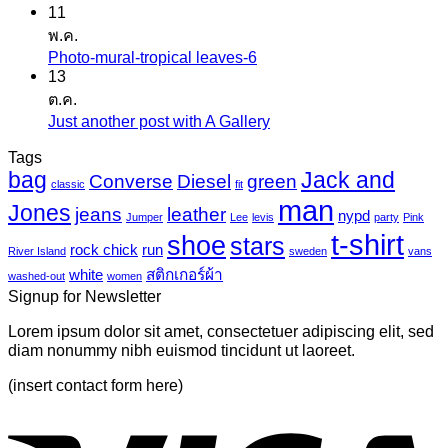
11
ความ
สติ
พ.ค.
เห็น
ก
Photo-mural-tropical leaves-6
ไม่มี
บน
เกอร์
13
ความ
เครื่องพิมพ์
ต.ค.
แค
เห็น
ไว
Just another post with A Gallery
ไม่มี
นวาส
บน
นิล
ความ
Tags
Photo-
UV
bag
Jack and
เห็น
mural-
Converse
Diesel
green
classic
fit
tropical
บน
man
Jones
jeans
leather
nypd
leaves-
Jumper
Lee
levis
party
Pink
Just
6
t-shirt
shoe
stars
another
rock chick
run
River Island
sweden
vans
post
white
สติกเกอร์ผ้า
washed-out
women
with
Signup for Newsletter
A
Gallery
Lorem ipsum dolor sit amet, consectetuer adipiscing elit, sed
diam nonummy nibh euismod tincidunt ut laoreet.
(insert contact form here)
V