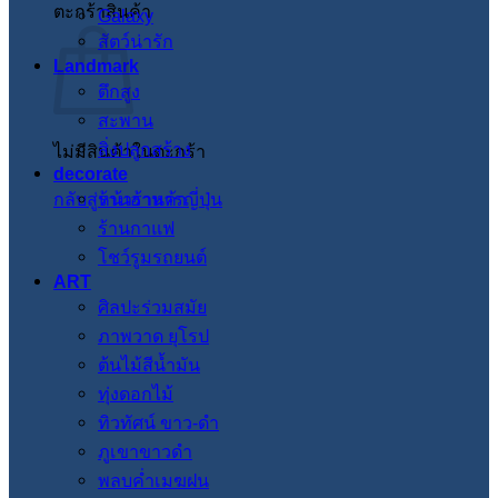
ตะกร้าสินค้า
Galaxy
สัตว์น่ารัก
Landmark
ตึกสูง
สะพาน
สิ่งปลูกสร้าง
ไม่มีสินค้าในตะกร้า
decorate
กลับสู่หน้าร้านค้า
ร้านอาหารญี่ปุ่น
ร้านกาแฟ
โชว์รูมรถยนต์
ART
ศิลปะร่วมสมัย
ภาพวาด ยุโรป
ต้นไม้สีน้ำมัน
ทุ่งดอกไม้
ทิวทัศน์ ขาว-ดำ
ภูเขาขาวดำ
พลบค่ำเมฆฝน