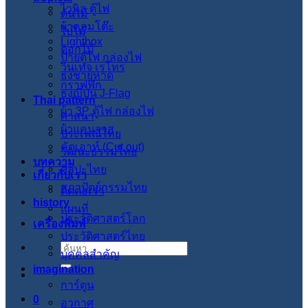
ไวนิล ตู้ไฟ
ต้นไม้
ผ้าคลุมโต๊ะ
ใบไม้
Lightbox
ดอกไม้
ป้ายตู้ไฟ กล่องไฟ
วินเทจ เรโทร
ธงชายหาด
กราฟฟิก
ธงญี่ปุ่น J-Flag
Thai pattern
ผ้า 3P ตู้ไฟ กล่องไฟ
ศาสนา
ผ้าแคนวาส
ประเพณีไทย
คัตเอาท์ (Cut out)
วัฒนะธรรมไทย
บทความ
ศิลปะไทย
เกี่ยวกับเรา
สภาปัตย์กรรมไทย
ติดต่อเรา
history
แผนที่
ประวัติศาสตร์โลก
เครื่องพิมพ์
ประวัติศาสตร์ไทย
ค้นหา:
บุคคลสำคัญ
imagination
การ์ตูน
0
อวกาศ