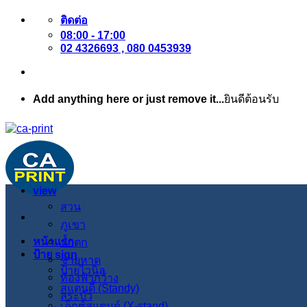
ข้าม
ติดต่อ
08:00 - 17:00
ไป
02 4326693 , 080 0453939
ยัง
เนื้อหา
Add anything here or just remove it...
ยินดีต้อนรับ
view
สวน
ภูเขา
หน้าแรก
น้ำตก
ป้าย sign
ชายหาด
ป้ายไวนิล
ท้องฟ้ากว้าง
สแตนดี้ (Standy)
สระบัว
เอ็กซ์สแตนด์ (X-stand)