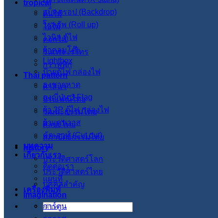
tropical
แบ็คดรอป (Backdrop)
ต้นไม้
โรลอัพ (Roll up)
ใบไม้
ไวนิล ตู้ไฟ
ดอกไม้
ผ้าคลุมโต๊ะ
วินเทจ เรโทร
Lightbox
กราฟฟิก
ป้ายตู้ไฟ กล่องไฟ
Thai pattern
ธงชายหาด
ศาสนา
ธงญี่ปุ่น J-Flag
ประเพณีไทย
ผ้า 3P ตู้ไฟ กล่องไฟ
วัฒนะธรรมไทย
ผ้าแคนวาส
ศิลปะไทย
คัตเอาท์ (Cut out)
สภาปัตย์กรรมไทย
บทความ
history
เกี่ยวกับเรา
ประวัติศาสตร์โลก
ติดต่อเรา
ประวัติศาสตร์ไทย
แผนที่
บุคคลสำคัญ
เครื่องพิมพ์
imagination
การ์ตูน
ค้นหา: