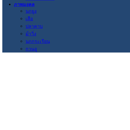
ภาพมงคล
นกยูง
เสือ
ปลาคาบ
ม้าวิ่ง
นกกระเรียน
กวนอู