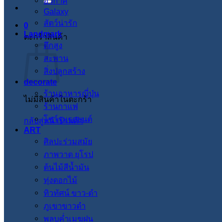
อวกาศ
Galaxy
สัตว์น่ารัก
0
Landmark
ตะกร้าสินค้า
ตึกสูง
สะพาน
สิ่งปลูกสร้าง
decorate
ร้านอาหารญี่ปุ่น
ไม่มีสินค้าในตะกร้า
ร้านกาแฟ
โชว์รูมรถยนต์
กลับสู่หน้าร้านค้า
ART
ศิลปะร่วมสมัย
ภาพวาด ยุโรป
ต้นไม้สีน้ำมัน
ทุ่งดอกไม้
ทิวทัศน์ ขาว-ดำ
ภูเขาขาวดำ
พลบค่ำเมฆฝน