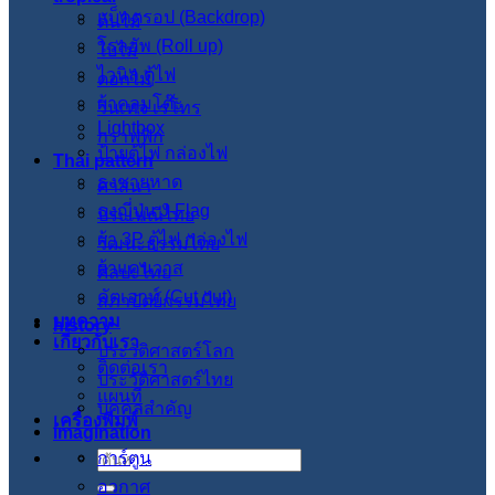
แบ็คดรอป (Backdrop)
ต้นไม้
โรลอัพ (Roll up)
ใบไม้
ไวนิล ตู้ไฟ
ดอกไม้
ผ้าคลุมโต๊ะ
วินเทจ เรโทร
Lightbox
กราฟฟิก
ป้ายตู้ไฟ กล่องไฟ
Thai pattern
ธงชายหาด
ศาสนา
ธงญี่ปุ่น J-Flag
ประเพณีไทย
ผ้า 3P ตู้ไฟ กล่องไฟ
วัฒนะธรรมไทย
ผ้าแคนวาส
ศิลปะไทย
คัตเอาท์ (Cut out)
สภาปัตย์กรรมไทย
บทความ
history
เกี่ยวกับเรา
ประวัติศาสตร์โลก
ติดต่อเรา
ประวัติศาสตร์ไทย
แผนที่
บุคคลสำคัญ
เครื่องพิมพ์
imagination
การ์ตูน
ค้นหา:
อวกาศ