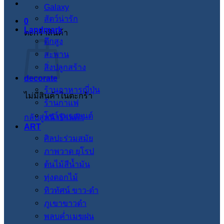
Galaxy
สัตว์น่ารัก
0
Landmark
ตะกร้าสินค้า
ตึกสูง
สะพาน
สิ่งปลูกสร้าง
decorate
ร้านอาหารญี่ปุ่น
ไม่มีสินค้าในตะกร้า
ร้านกาแฟ
โชว์รูมรถยนต์
กลับสู่หน้าร้านค้า
ART
ศิลปะร่วมสมัย
ภาพวาด ยุโรป
ต้นไม้สีน้ำมัน
ทุ่งดอกไม้
ทิวทัศน์ ขาว-ดำ
ภูเขาขาวดำ
พลบค่ำเมฆฝน