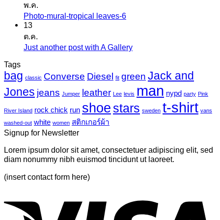
พ.ค.
เห็น
ก
Photo-mural-tropical leaves-6
ไม่มี
บน
เกอร์
13
ความ
เครื่องพิมพ์
ต.ค.
แค
เห็น
ไว
Just another post with A Gallery
ไม่มี
นวาส
บน
นิล
ความ
Tags
Photo-
UV
bag
Jack and
เห็น
mural-
Converse
Diesel
green
classic
fit
tropical
บน
man
Jones
jeans
leather
nypd
leaves-
Jumper
Lee
levis
party
Pink
Just
6
t-shirt
shoe
stars
another
rock chick
run
River Island
sweden
vans
post
white
สติกเกอร์ผ้า
washed-out
women
with
Signup for Newsletter
A
Gallery
Lorem ipsum dolor sit amet, consectetuer adipiscing elit, sed
diam nonummy nibh euismod tincidunt ut laoreet.
(insert contact form here)
V