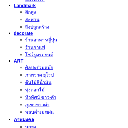
Landmark
ตึกสูง
สะพาน
สิ่งปลูกสร้าง
decorate
ร้านอาหารญี่ปุ่น
ร้านกาแฟ
โชว์รูมรถยนต์
ART
ศิลปะร่วมสมัย
ภาพวาด ยุโรป
ต้นไม้สีน้ำมัน
ทุ่งดอกไม้
ทิวทัศน์ ขาว-ดำ
ภูเขาขาวดำ
พลบค่ำเมฆฝน
ภาพมงคล
นกยูง