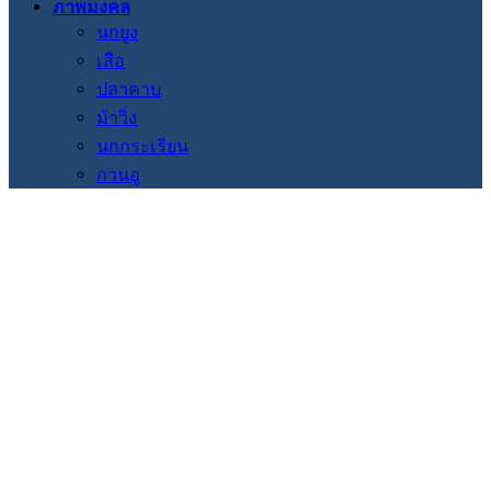
ภาพมงคล
นกยูง
เสือ
ปลาคาบ
ม้าวิ่ง
นกกระเรียน
กวนอู