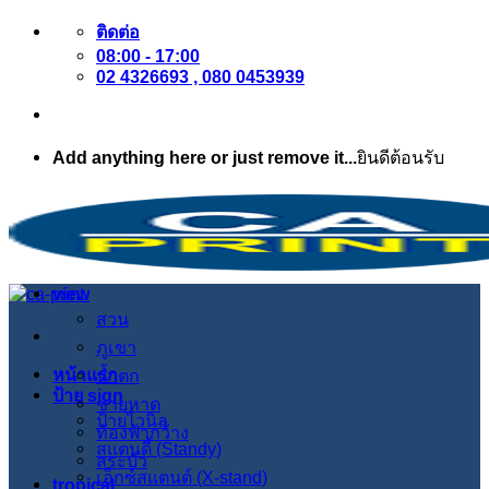
ข้าม
ติดต่อ
08:00 - 17:00
ไป
02 4326693 , 080 0453939
ยัง
เนื้อหา
Add anything here or just remove it...
ยินดีต้อนรับ
view
สวน
ภูเขา
หน้าแรก
น้ำตก
ป้าย sign
ชายหาด
ป้ายไวนิล
ท้องฟ้ากว้าง
สแตนดี้ (Standy)
สระบัว
เอ็กซ์สแตนด์ (X-stand)
tropical