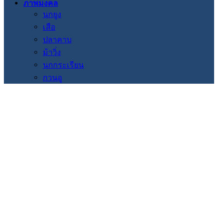
ภาพมงคล
นกยูง
เสือ
ปลาคาบ
ม้าวิ่ง
นกกระเรียน
กวนอู