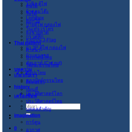
ไวนิล ตู้ไฟ
ต้นไม้
ผ้าคลุมโต๊ะ
ใบไม้
Lightbox
ดอกไม้
ป้ายตู้ไฟ กล่องไฟ
วินเทจ เรโทร
ธงชายหาด
กราฟฟิก
ธงญี่ปุ่น J-Flag
Thai pattern
ผ้า 3P ตู้ไฟ กล่องไฟ
ศาสนา
ผ้าแคนวาส
ประเพณีไทย
คัตเอาท์ (Cut out)
วัฒนะธรรมไทย
บทความ
ศิลปะไทย
เกี่ยวกับเรา
สภาปัตย์กรรมไทย
ติดต่อเรา
history
แผนที่
ประวัติศาสตร์โลก
เครื่องพิมพ์
ประวัติศาสตร์ไทย
ค้นหา:
บุคคลสำคัญ
imagination
การ์ตูน
0
อวกาศ