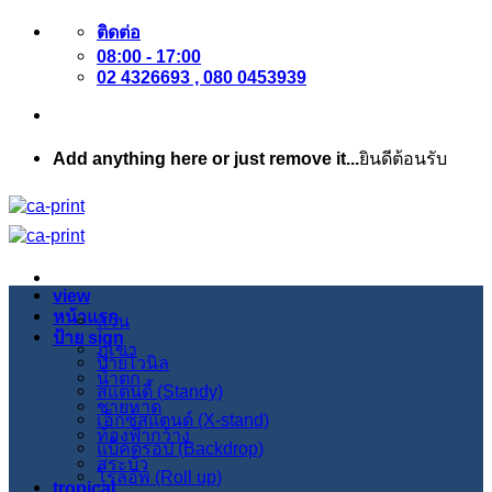
ข้าม
ติดต่อ
08:00 - 17:00
ไป
02 4326693 , 080 0453939
ยัง
เนื้อหา
Add anything here or just remove it...
ยินดีต้อนรับ
view
หน้าแรก
สวน
ป้าย sign
ภูเขา
ป้ายไวนิล
น้ำตก
สแตนดี้ (Standy)
ชายหาด
เอ็กซ์สแตนด์ (X-stand)
ท้องฟ้ากว้าง
แบ็คดรอป (Backdrop)
สระบัว
โรลอัพ (Roll up)
tropical