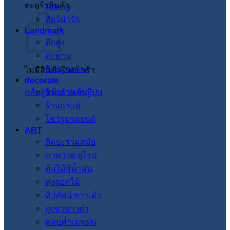
ตะกร้าสินค้า
Galaxy
สัตว์น่ารัก
Landmark
ตึกสูง
สะพาน
สิ่งปลูกสร้าง
ไม่มีสินค้าในตะกร้า
decorate
กลับสู่หน้าร้านค้า
ร้านอาหารญี่ปุ่น
ร้านกาแฟ
โชว์รูมรถยนต์
ART
ศิลปะร่วมสมัย
ภาพวาด ยุโรป
ต้นไม้สีน้ำมัน
ทุ่งดอกไม้
ทิวทัศน์ ขาว-ดำ
ภูเขาขาวดำ
พลบค่ำเมฆฝน