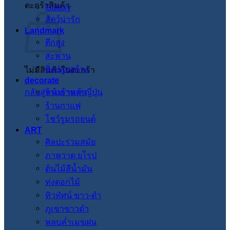
ตะกร้าสินค้า
Galaxy
สัตว์น่ารัก
Landmark
ตึกสูง
สะพาน
สิ่งปลูกสร้าง
ไม่มีสินค้าในตะกร้า
decorate
กลับสู่หน้าร้านค้า
ร้านอาหารญี่ปุ่น
ร้านกาแฟ
โชว์รูมรถยนต์
ART
ศิลปะร่วมสมัย
ภาพวาด ยุโรป
ต้นไม้สีน้ำมัน
ทุ่งดอกไม้
ทิวทัศน์ ขาว-ดำ
ภูเขาขาวดำ
พลบค่ำเมฆฝน