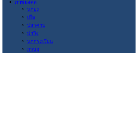
ภาพมงคล
นกยูง
เสือ
ปลาคาบ
ม้าวิ่ง
นกกระเรียน
กวนอู