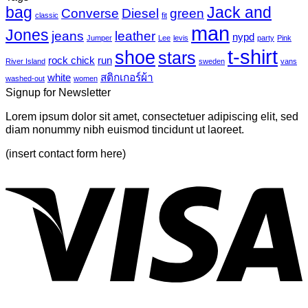
UV
bag
Jack and
เห็น
mural-
Converse
Diesel
green
classic
fit
tropical
บน
man
Jones
jeans
leather
nypd
leaves-
Jumper
Lee
levis
party
Pink
Just
6
t-shirt
shoe
stars
another
rock chick
run
River Island
sweden
vans
post
white
สติกเกอร์ผ้า
washed-out
women
with
Signup for Newsletter
A
Gallery
Lorem ipsum dolor sit amet, consectetuer adipiscing elit, sed
diam nonummy nibh euismod tincidunt ut laoreet.
(insert contact form here)
V