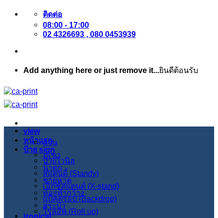
ข้าม
ติดต่อ
08:00 - 17:00
ไป
02 4326693 , 080 0453939
ยัง
เนื้อหา
Add anything here or just remove it...
ยินดีต้อนรับ
view
หน้าแรก
สวน
ป้าย sign
ภูเขา
ป้ายไวนิล
น้ำตก
สแตนดี้ (Standy)
ชายหาด
เอ็กซ์สแตนด์ (X-stand)
ท้องฟ้ากว้าง
แบ็คดรอป (Backdrop)
สระบัว
โรลอัพ (Roll up)
tropical