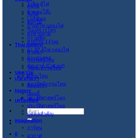
ไวนิล ตู้ไฟ
ต้นไม้
ผ้าคลุมโต๊ะ
ใบไม้
Lightbox
ดอกไม้
ป้ายตู้ไฟ กล่องไฟ
วินเทจ เรโทร
ธงชายหาด
กราฟฟิก
ธงญี่ปุ่น J-Flag
Thai pattern
ผ้า 3P ตู้ไฟ กล่องไฟ
ศาสนา
ผ้าแคนวาส
ประเพณีไทย
คัตเอาท์ (Cut out)
วัฒนะธรรมไทย
บทความ
ศิลปะไทย
เกี่ยวกับเรา
สภาปัตย์กรรมไทย
ติดต่อเรา
history
แผนที่
ประวัติศาสตร์โลก
เครื่องพิมพ์
ประวัติศาสตร์ไทย
ค้นหา:
บุคคลสำคัญ
imagination
การ์ตูน
0
อวกาศ