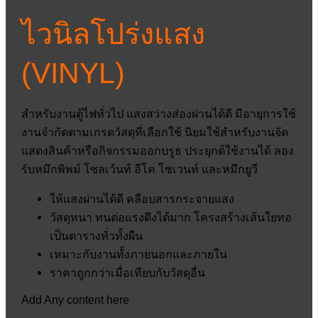
ไวนิลโปร่งแสง
(VINYL)
สำหรับงานตู้ไฟทั่วไป แสงสว่างส่องผ่านได้ดี มีอายุการใช้
งานจำกัดตามเกรดวัสดุที่เลือกใช้ นิยมใช้สำหรับงานจัด
แสดงสินค้าหรือกิจกรรมออกบรูธ ประยุกต์ใช้งานได้ ลอง
รับหมึกพิพม์ โซลเว้นท์ อีโค โซเวนท์ และหมึกยูวี
ให้แสงผ่านได้ดี คลือบสารกระจายแสง
วัสดุหนา ทนต่อแรงดึงได้มาก โครงสร้างเส้นใยทอ
เป็นตารางทั่วทั้งผืน
เหมาะกับงานทั้งภายนอกและภายใน
ราคาถูกกว่าเมื่อเทียบกับวัสดุอื่น
Add Any content here