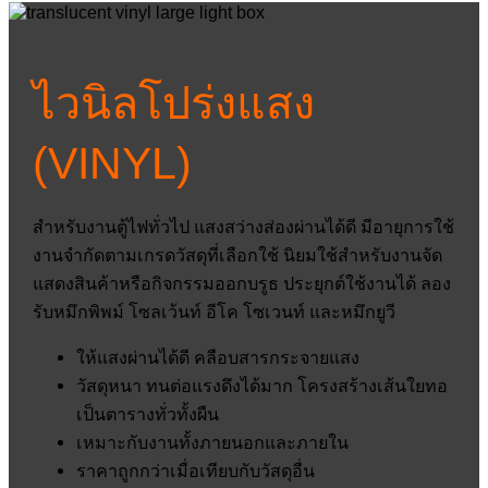
ไวนิลโปร่งแสง
(VINYL)
สำหรับงานตู้ไฟทั่วไป แสงสว่างส่องผ่านได้ดี มีอายุการใช้
งานจำกัดตามเกรดวัสดุที่เลือกใช้ นิยมใช้สำหรับงานจัด
แสดงสินค้าหรือกิจกรรมออกบรูธ ประยุกต์ใช้งานได้ ลอง
รับหมึกพิพม์ โซลเว้นท์ อีโค โซเวนท์ และหมึกยูวี
ให้แสงผ่านได้ดี คลือบสารกระจายแสง
วัสดุหนา ทนต่อแรงดึงได้มาก โครงสร้างเส้นใยทอ
เป็นตารางทั่วทั้งผืน
เหมาะกับงานทั้งภายนอกและภายใน
ราคาถูกกว่าเมื่อเทียบกับวัสดุอื่น