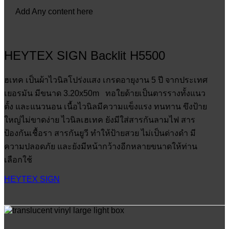
Add Any content here
HEYTEX SIGN Backlit H5500
ฮเทค เป็นผ้าไวนิลโปร่งแสง เกรดอายุงาน 5 ปี จากประเทศ
เยอรมัน มีขนาด 3.20x50m ทอใยด้ายเป็นตารรางทั้งแนว
ตั้ง และแนวนอน เนื้อไวนิลมีความแข็งแรง ทนทาน ขึงป้าย
ใหญ่ไม่ขาดง่าย ไวนิลเฮเทค ยังมีใส่สารกันลามไฟ สาร
ป้องกันเชื้อรา สารกันยูวี ทำให้ป้ายสวย ไม่เป็นด่างดำ มี
ความปลอดภัย และยังมีหน้ากว้างอีกหลายขนาดให้ท่าน
เลือกใช้
HEYTEX SIGN