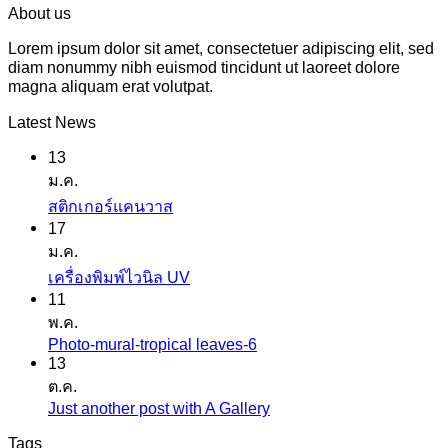
About us
Lorem ipsum dolor sit amet, consectetuer adipiscing elit, sed
diam nonummy nibh euismod tincidunt ut laoreet dolore
magna aliquam erat volutpat.
Latest News
13
ม.ค.
ไม่มี
สติกเกอร์แคนวาส
17
ความ
ม.ค.
เห็น
ไม่มี
เครื่องพิมพ์ไวนิล UV
บน
11
ความ
สติ
พ.ค.
เห็น
ก
Photo-mural-tropical leaves-6
ไม่มี
บน
เกอร์
13
ความ
เครื่องพิมพ์
ต.ค.
แค
เห็น
ไว
Just another post with A Gallery
ไม่มี
นวาส
บน
นิล
ความ
Tags
Photo-