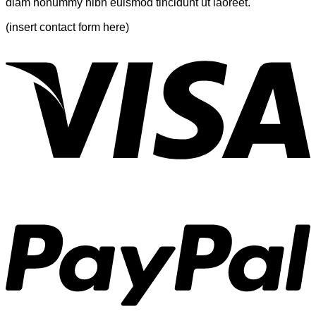
diam nonummy nibh euismod tincidunt ut laoreet.
(insert contact form here)
V
P