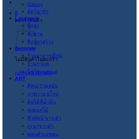
Galaxy
สัตว์น่ารัก
0
Landmark
ตะกร้าสินค้า
ตึกสูง
สะพาน
สิ่งปลูกสร้าง
decorate
ร้านอาหารญี่ปุ่น
ไม่มีสินค้าในตะกร้า
ร้านกาแฟ
โชว์รูมรถยนต์
กลับสู่หน้าร้านค้า
ART
ศิลปะร่วมสมัย
ภาพวาด ยุโรป
ต้นไม้สีน้ำมัน
ทุ่งดอกไม้
ทิวทัศน์ ขาว-ดำ
ภูเขาขาวดำ
พลบค่ำเมฆฝน