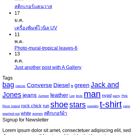
ไม่มี
สติกเกอร์แคนวาส
17
ความ
ม.ค.
เห็น
ไม่มี
เครื่องพิมพ์ไวนิล UV
บน
11
ความ
สติ
พ.ค.
เห็น
ก
Photo-mural-tropical leaves-6
ไม่มี
บน
เกอร์
13
ความ
เครื่องพิมพ์
ต.ค.
แค
เห็น
ไว
Just another post with A Gallery
ไม่มี
นวาส
บน
นิล
ความ
Tags
Photo-
UV
bag
Jack and
เห็น
mural-
Converse
Diesel
green
classic
fit
tropical
บน
man
Jones
jeans
leather
nypd
leaves-
Jumper
Lee
levis
party
Pink
Just
6
t-shirt
shoe
stars
another
rock chick
run
River Island
sweden
vans
post
white
สติกเกอร์ผ้า
washed-out
women
with
Signup for Newsletter
A
Gallery
Lorem ipsum dolor sit amet, consectetuer adipiscing elit, sed