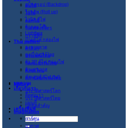
แบ็คดรอป (Backdrop)
ต้นไม้
โรลอัพ (Roll up)
ใบไม้
ไวนิล ตู้ไฟ
ดอกไม้
ผ้าคลุมโต๊ะ
วินเทจ เรโทร
Lightbox
กราฟฟิก
ป้ายตู้ไฟ กล่องไฟ
Thai pattern
ธงชายหาด
ศาสนา
ธงญี่ปุ่น J-Flag
ประเพณีไทย
ผ้า 3P ตู้ไฟ กล่องไฟ
วัฒนะธรรมไทย
ผ้าแคนวาส
ศิลปะไทย
คัตเอาท์ (Cut out)
สภาปัตย์กรรมไทย
บทความ
history
เกี่ยวกับเรา
ประวัติศาสตร์โลก
ติดต่อเรา
ประวัติศาสตร์ไทย
แผนที่
บุคคลสำคัญ
เครื่องพิมพ์
imagination
การ์ตูน
ค้นหา:
อวกาศ