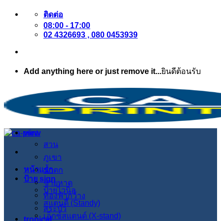
ข้าม
ติดต่อ
08:00 - 17:00
ไป
02 4326693 , 080 0453939
ยัง
เนื้อหา
Add anything here or just remove it...
ยินดีต้อนรับ
view
สวน
ภูเขา
หน้าแรก
น้ำตก
ป้าย sign
ชายหาด
ป้ายไวนิล
ท้องฟ้ากว้าง
สแตนดี้ (Standy)
สระบัว
เอ็กซ์สแตนด์ (X-stand)
tropical