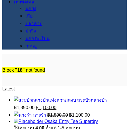
ภาพมงคล
นกยูง
เสือ
ปลาคาบ
ม้าวิ่ง
นกกระเรียน
กวนอู
Block
"18"
not found
Latest
สระบัวกลางป่า
Original
Current
฿
1,890.00
฿
1,100.00
price
price
Original
Current
นางรำ
฿
1,890.00
฿
1,100.00
was:
is:
price
price
Osaka Entry Tee Superdry
฿1,890.00.
฿1,100.00.
was:
is:
ให้คะแนน
4.00
ตั้งแต่ 1-5 คะแนน