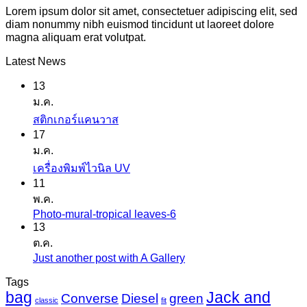
Lorem ipsum dolor sit amet, consectetuer adipiscing elit, sed
diam nonummy nibh euismod tincidunt ut laoreet dolore
magna aliquam erat volutpat.
Latest News
13
ม.ค.
ไม่มี
สติกเกอร์แคนวาส
17
ความ
ม.ค.
เห็น
ไม่มี
เครื่องพิมพ์ไวนิล UV
บน
11
ความ
สติ
พ.ค.
เห็น
ก
Photo-mural-tropical leaves-6
ไม่มี
บน
เกอร์
13
ความ
เครื่องพิมพ์
ต.ค.
แค
เห็น
ไว
Just another post with A Gallery
ไม่มี
นวาส
บน
นิล
ความ
Tags
Photo-
UV
bag
Jack and
เห็น
mural-
Converse
Diesel
green
classic
fit