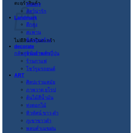
ตะกร้าสินค้า
Galaxy
สัตว์น่ารัก
Landmark
ตึกสูง
สะพาน
สิ่งปลูกสร้าง
ไม่มีสินค้าในตะกร้า
decorate
กลับสู่หน้าร้านค้า
ร้านอาหารญี่ปุ่น
ร้านกาแฟ
โชว์รูมรถยนต์
ART
ศิลปะร่วมสมัย
ภาพวาด ยุโรป
ต้นไม้สีน้ำมัน
ทุ่งดอกไม้
ทิวทัศน์ ขาว-ดำ
ภูเขาขาวดำ
พลบค่ำเมฆฝน