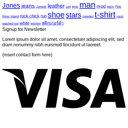
tropical
บน
man
Jones
jeans
leather
nypd
leaves-
Jumper
Lee
levis
party
Pink
Just
6
t-shirt
shoe
stars
another
rock chick
run
River Island
sweden
vans
post
white
สติกเกอร์ผ้า
washed-out
women
with
Signup for Newsletter
A
Gallery
Lorem ipsum dolor sit amet, consectetuer adipiscing elit, sed
diam nonummy nibh euismod tincidunt ut laoreet.
(insert contact form here)
V
P