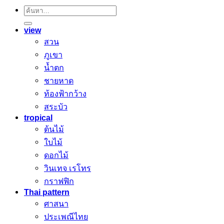
ค้นหา:
view
สวน
ภูเขา
น้ำตก
ชายหาด
ท้องฟ้ากว้าง
สระบัว
tropical
ต้นไม้
ใบไม้
ดอกไม้
วินเทจ เรโทร
กราฟฟิก
Thai pattern
ศาสนา
ประเพณีไทย