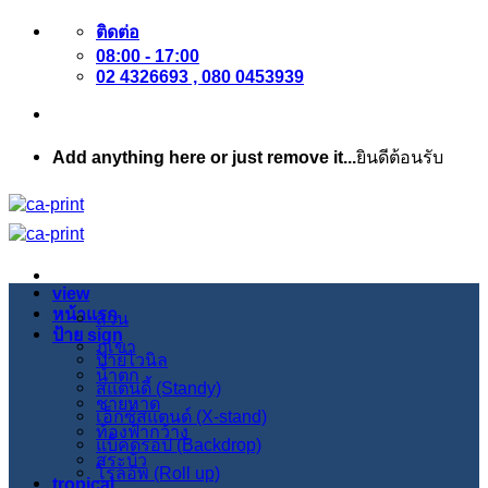
ข้าม
ติดต่อ
08:00 - 17:00
ไป
02 4326693 , 080 0453939
ยัง
เนื้อหา
Add anything here or just remove it...
ยินดีต้อนรับ
view
หน้าแรก
สวน
ป้าย sign
ภูเขา
ป้ายไวนิล
น้ำตก
สแตนดี้ (Standy)
ชายหาด
เอ็กซ์สแตนด์ (X-stand)
ท้องฟ้ากว้าง
แบ็คดรอป (Backdrop)
สระบัว
โรลอัพ (Roll up)
tropical