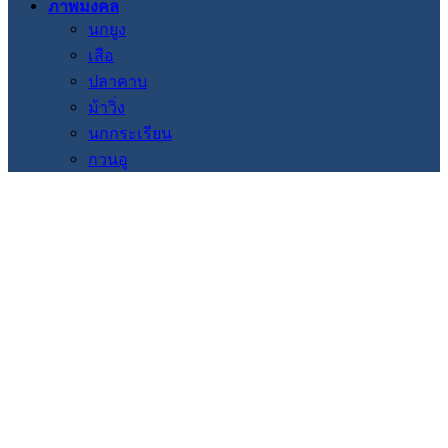
ภาพมงคล
นกยูง
เสือ
ปลาคาบ
ม้าวิ่ง
นกกระเรียน
กวนอู