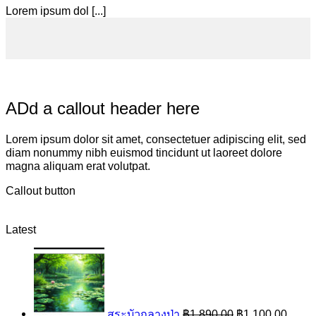
Lorem ipsum dol [...]
ADd a callout header here
Lorem ipsum dolor sit amet, consectetuer adipiscing elit, sed
diam nonummy nibh euismod tincidunt ut laoreet dolore
magna aliquam erat volutpat.
Callout button
Latest
Original
Curre
price
price
was:
is:
฿1,890.00.
฿1,10
สระบัวกลางป่า
฿
1,890.00
฿
1,100.00