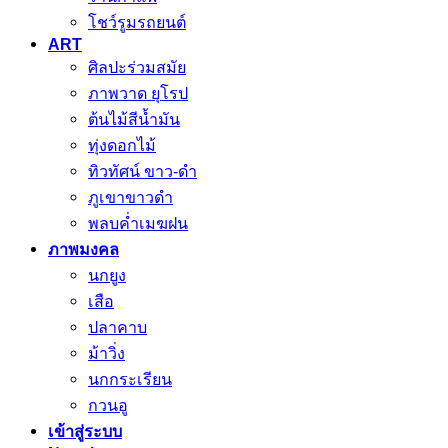
โชว์รูมรถยนต์
ART
ศิลปะร่วมสมัย
ภาพวาด ยุโรป
ต้นไม้สีน้ำมัน
ทุ่งดอกไม้
ทิวทัศน์ ขาว-ดำ
ภูเขาขาวดำ
พลบค่ำเมฆฝน
ภาพมงคล
นกยูง
เสือ
ปลาคาบ
ม้าวิ่ง
นกกระเรียน
กวนอู
เข้าสู่ระบบ