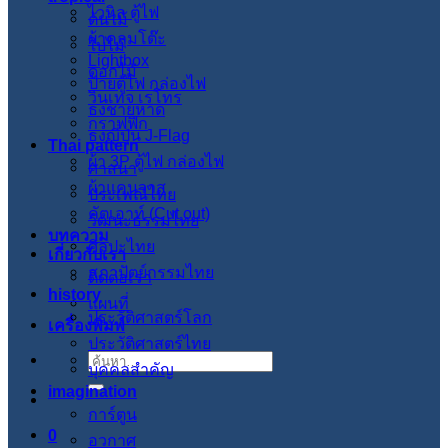
ไวนิล ตู้ไฟ
ต้นไม้
ผ้าคลุมโต๊ะ
ใบไม้
Lightbox
ดอกไม้
ป้ายตู้ไฟ กล่องไฟ
วินเทจ เรโทร
ธงชายหาด
กราฟฟิก
ธงญี่ปุ่น J-Flag
Thai pattern
ผ้า 3P ตู้ไฟ กล่องไฟ
ศาสนา
ผ้าแคนวาส
ประเพณีไทย
คัตเอาท์ (Cut out)
วัฒนะธรรมไทย
บทความ
ศิลปะไทย
เกี่ยวกับเรา
สภาปัตย์กรรมไทย
ติดต่อเรา
history
แผนที่
ประวัติศาสตร์โลก
เครื่องพิมพ์
ประวัติศาสตร์ไทย
ค้นหา:
บุคคลสำคัญ
imagination
การ์ตูน
0
อวกาศ