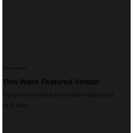
Featured Vendor
This Week Featured Vendor
Change this to anything. Consectetuer adipiscing elit.
Go To Shop