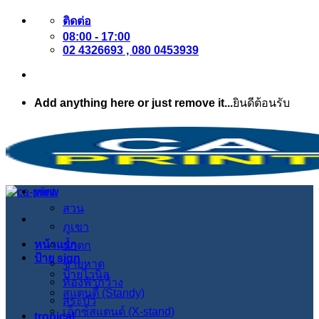
ข้าม
ติดต่อ
08:00 - 17:00
ไป
02 4326693 , 080 0453939
ยัง
เนื้อหา
Add anything here or just remove it...
ยินดีต้อนรับ
view
สวน
ภูเขา
หน้าแรก
น้ำตก
ป้าย sign
ชายหาด
ป้ายไวนิล
ท้องฟ้ากว้าง
สแตนดี้ (Standy)
สระบัว
เอ็กซ์สแตนด์ (X-stand)
tropical