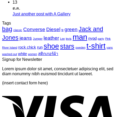
เกอร์
13
ความ
เครื่องพิมพ์
ต.ค.
แค
เห็น
ไว
Just another post with A Gallery
ไม่มี
นวาส
บน
นิล
ความ
Tags
Photo-
UV
bag
Jack and
เห็น
mural-
Converse
Diesel
green
classic
fit
tropical
บน
man
Jones
jeans
leather
nypd
leaves-
Jumper
Lee
levis
party
Pink
Just
6
t-shirt
shoe
stars
another
rock chick
run
River Island
sweden
vans
post
white
สติกเกอร์ผ้า
washed-out
women
with
Signup for Newsletter
A
Gallery
Lorem ipsum dolor sit amet, consectetuer adipiscing elit, sed
diam nonummy nibh euismod tincidunt ut laoreet.
(insert contact form here)
V