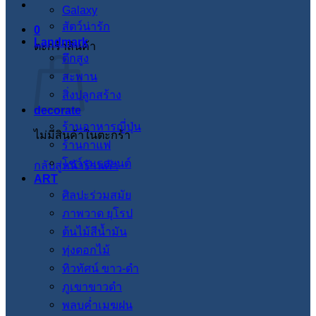
Galaxy
สัตว์น่ารัก
0
Landmark
ตะกร้าสินค้า
ตึกสูง
สะพาน
สิ่งปลูกสร้าง
decorate
ร้านอาหารญี่ปุ่น
ไม่มีสินค้าในตะกร้า
ร้านกาแฟ
โชว์รูมรถยนต์
กลับสู่หน้าร้านค้า
ART
ศิลปะร่วมสมัย
ภาพวาด ยุโรป
ต้นไม้สีน้ำมัน
ทุ่งดอกไม้
ทิวทัศน์ ขาว-ดำ
ภูเขาขาวดำ
พลบค่ำเมฆฝน