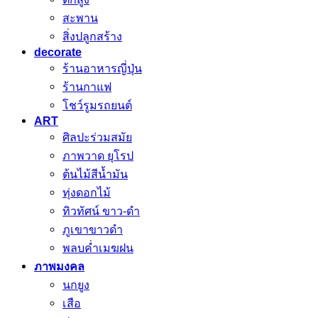
สะพาน
สิ่งปลูกสร้าง
decorate
ร้านอาหารญี่ปุ่น
ร้านกาแฟ
โชว์รูมรถยนต์
ART
ศิลปะร่วมสมัย
ภาพวาด ยุโรป
ต้นไม้สีน้ำมัน
ทุ่งดอกไม้
ทิวทัศน์ ขาว-ดำ
ภูเขาขาวดำ
พลบค่ำเมฆฝน
ภาพมงคล
นกยูง
เสือ