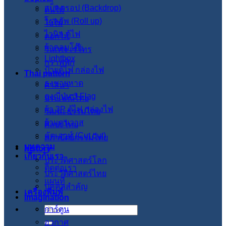
แบ็คดรอป (Backdrop)
ต้นไม้
โรลอัพ (Roll up)
ใบไม้
ไวนิล ตู้ไฟ
ดอกไม้
ผ้าคลุมโต๊ะ
วินเทจ เรโทร
Lightbox
กราฟฟิก
ป้ายตู้ไฟ กล่องไฟ
Thai pattern
ธงชายหาด
ศาสนา
ธงญี่ปุ่น J-Flag
ประเพณีไทย
ผ้า 3P ตู้ไฟ กล่องไฟ
วัฒนะธรรมไทย
ผ้าแคนวาส
ศิลปะไทย
คัตเอาท์ (Cut out)
สภาปัตย์กรรมไทย
บทความ
history
เกี่ยวกับเรา
ประวัติศาสตร์โลก
ติดต่อเรา
ประวัติศาสตร์ไทย
แผนที่
บุคคลสำคัญ
เครื่องพิมพ์
imagination
การ์ตูน
ค้นหา:
อวกาศ