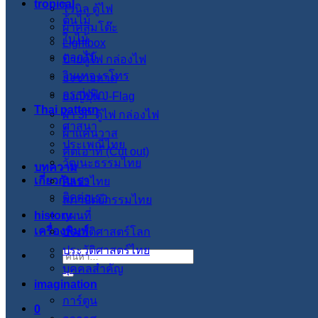
tropical
ไวนิล ตู้ไฟ
ต้นไม้
ผ้าคลุมโต๊ะ
ใบไม้
Lightbox
ดอกไม้
ป้ายตู้ไฟ กล่องไฟ
วินเทจ เรโทร
ธงชายหาด
กราฟฟิก
ธงญี่ปุ่น J-Flag
Thai pattern
ผ้า 3P ตู้ไฟ กล่องไฟ
ศาสนา
ผ้าแคนวาส
ประเพณีไทย
คัตเอาท์ (Cut out)
วัฒนะธรรมไทย
บทความ
เกี่ยวกับเรา
ศิลปะไทย
ติดต่อเรา
สภาปัตย์กรรมไทย
history
แผนที่
เครื่องพิมพ์
ประวัติศาสตร์โลก
ประวัติศาสตร์ไทย
ค้นหา:
บุคคลสำคัญ
imagination
การ์ตูน
0