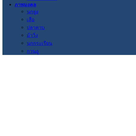
ภาพมงคล
นกยูง
เสือ
ปลาคาบ
ม้าวิ่ง
นกกระเรียน
กวนอู