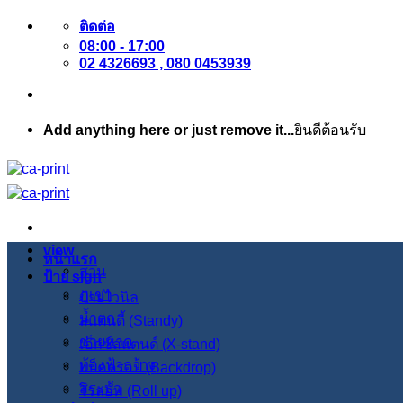
ข้าม
ติดต่อ
08:00 - 17:00
ไป
02 4326693 , 080 0453939
ยัง
เนื้อหา
Add anything here or just remove it...
ยินดีต้อนรับ
view
หน้าแรก
สวน
ป้าย sign
ภูเขา
ป้ายไวนิล
น้ำตก
สแตนดี้ (Standy)
ชายหาด
เอ็กซ์สแตนด์ (X-stand)
ท้องฟ้ากว้าง
แบ็คดรอป (Backdrop)
สระบัว
โรลอัพ (Roll up)