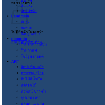
อวกาศ
ตะกร้าสินค้า
Galaxy
สัตว์น่ารัก
Landmark
ตึกสูง
สะพาน
ไม่มีสินค้าในตะกร้า
สิ่งปลูกสร้าง
decorate
กลับสู่หน้าร้านค้า
ร้านอาหารญี่ปุ่น
ร้านกาแฟ
โชว์รูมรถยนต์
ART
ศิลปะร่วมสมัย
ภาพวาด ยุโรป
ต้นไม้สีน้ำมัน
ทุ่งดอกไม้
ทิวทัศน์ ขาว-ดำ
ภูเขาขาวดำ
พลบค่ำเมฆฝน