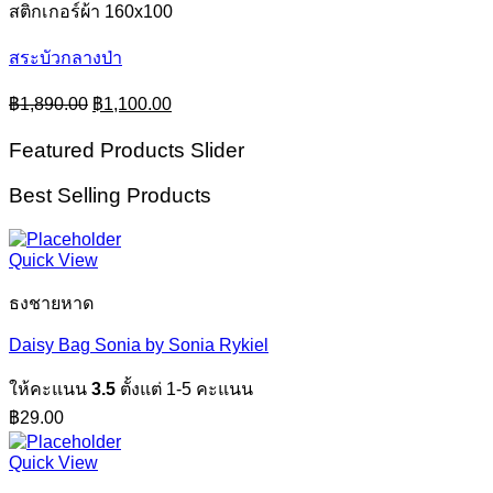
สติกเกอร์ผ้า 160x100
สระบัวกลางป่า
Original
Current
฿
1,890.00
฿
1,100.00
price
price
was:
is:
Featured Products Slider
฿1,890.00.
฿1,100.00.
Best Selling Products
Quick View
ธงชายหาด
Daisy Bag Sonia by Sonia Rykiel
ให้คะแนน
3.5
ตั้งแต่ 1-5 คะแนน
฿
29.00
Quick View