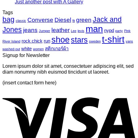
ไว
Just another post with A Gallery
ไม่มี
นวาส
บน
นิล
ความ
Tags
Photo-
UV
bag
Jack and
เห็น
mural-
Converse
Diesel
green
classic
fit
tropical
บน
man
Jones
jeans
leather
nypd
leaves-
Jumper
Lee
levis
party
Pink
Just
6
t-shirt
shoe
stars
another
rock chick
run
River Island
sweden
vans
post
white
สติกเกอร์ผ้า
washed-out
women
with
Signup for Newsletter
A
Gallery
Lorem ipsum dolor sit amet, consectetuer adipiscing elit, sed
diam nonummy nibh euismod tincidunt ut laoreet.
(insert contact form here)
V