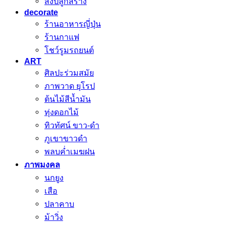
สิ่งปลูกสร้าง
decorate
ร้านอาหารญี่ปุ่น
ร้านกาแฟ
โชว์รูมรถยนต์
ART
ศิลปะร่วมสมัย
ภาพวาด ยุโรป
ต้นไม้สีน้ำมัน
ทุ่งดอกไม้
ทิวทัศน์ ขาว-ดำ
ภูเขาขาวดำ
พลบค่ำเมฆฝน
ภาพมงคล
นกยูง
เสือ
ปลาคาบ
ม้าวิ่ง