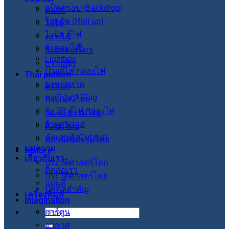
แบ็คดรอป (Backdrop)
ต้นไม้
โรลอัพ (Roll up)
ใบไม้
ไวนิล ตู้ไฟ
ดอกไม้
ผ้าคลุมโต๊ะ
วินเทจ เรโทร
Lightbox
กราฟฟิก
ป้ายตู้ไฟ กล่องไฟ
Thai pattern
ธงชายหาด
ศาสนา
ธงญี่ปุ่น J-Flag
ประเพณีไทย
ผ้า 3P ตู้ไฟ กล่องไฟ
วัฒนะธรรมไทย
ผ้าแคนวาส
ศิลปะไทย
คัตเอาท์ (Cut out)
สภาปัตย์กรรมไทย
บทความ
history
เกี่ยวกับเรา
ประวัติศาสตร์โลก
ติดต่อเรา
ประวัติศาสตร์ไทย
แผนที่
บุคคลสำคัญ
เครื่องพิมพ์
imagination
การ์ตูน
ค้นหา:
อวกาศ