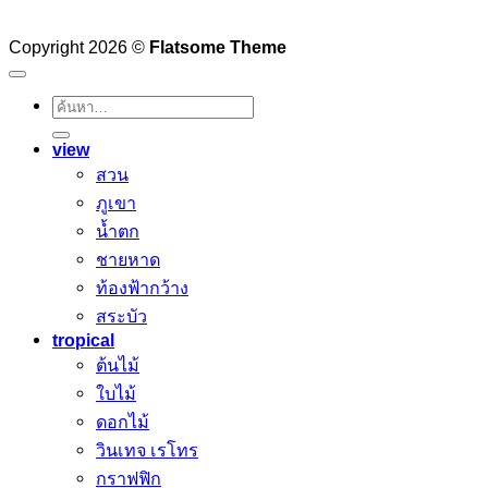
Copyright 2026 ©
Flatsome Theme
ค้นหา:
view
สวน
ภูเขา
น้ำตก
ชายหาด
ท้องฟ้ากว้าง
สระบัว
tropical
ต้นไม้
ใบไม้
ดอกไม้
วินเทจ เรโทร
กราฟฟิก