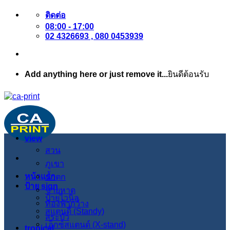
ข้าม
ติดต่อ
08:00 - 17:00
ไป
02 4326693 , 080 0453939
ยัง
เนื้อหา
Add anything here or just remove it...
ยินดีต้อนรับ
view
สวน
ภูเขา
หน้าแรก
น้ำตก
ป้าย sign
ชายหาด
ป้ายไวนิล
ท้องฟ้ากว้าง
สแตนดี้ (Standy)
สระบัว
เอ็กซ์สแตนด์ (X-stand)
tropical