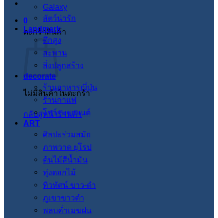
Galaxy
สัตว์น่ารัก
0
Landmark
ตะกร้าสินค้า
ตึกสูง
สะพาน
สิ่งปลูกสร้าง
decorate
ร้านอาหารญี่ปุ่น
ไม่มีสินค้าในตะกร้า
ร้านกาแฟ
โชว์รูมรถยนต์
กลับสู่หน้าร้านค้า
ART
ศิลปะร่วมสมัย
ภาพวาด ยุโรป
ต้นไม้สีน้ำมัน
ทุ่งดอกไม้
ทิวทัศน์ ขาว-ดำ
ภูเขาขาวดำ
พลบค่ำเมฆฝน