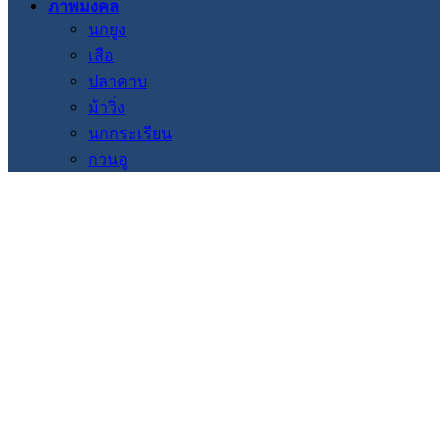
ภาพมงคล
นกยูง
เสือ
ปลาคาบ
ม้าวิ่ง
นกกระเรียน
กวนอู