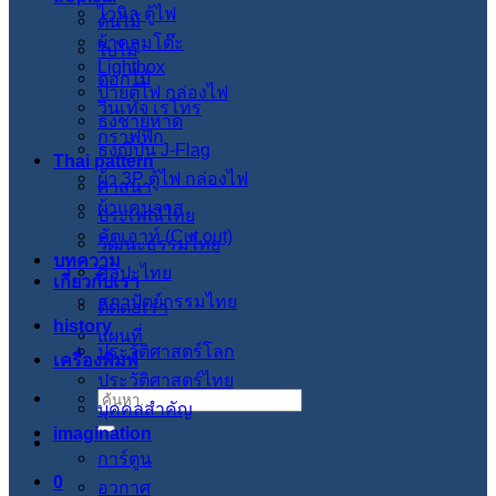
ไวนิล ตู้ไฟ
ต้นไม้
ผ้าคลุมโต๊ะ
ใบไม้
Lightbox
ดอกไม้
ป้ายตู้ไฟ กล่องไฟ
วินเทจ เรโทร
ธงชายหาด
กราฟฟิก
ธงญี่ปุ่น J-Flag
Thai pattern
ผ้า 3P ตู้ไฟ กล่องไฟ
ศาสนา
ผ้าแคนวาส
ประเพณีไทย
คัตเอาท์ (Cut out)
วัฒนะธรรมไทย
บทความ
ศิลปะไทย
เกี่ยวกับเรา
สภาปัตย์กรรมไทย
ติดต่อเรา
history
แผนที่
ประวัติศาสตร์โลก
เครื่องพิมพ์
ประวัติศาสตร์ไทย
ค้นหา:
บุคคลสำคัญ
imagination
การ์ตูน
0
อวกาศ