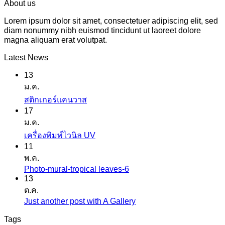
About us
Lorem ipsum dolor sit amet, consectetuer adipiscing elit, sed
diam nonummy nibh euismod tincidunt ut laoreet dolore
magna aliquam erat volutpat.
Latest News
13
ม.ค.
ไม่มี
สติกเกอร์แคนวาส
17
ความ
ม.ค.
เห็น
ไม่มี
เครื่องพิมพ์ไวนิล UV
บน
11
ความ
สติ
พ.ค.
เห็น
ก
Photo-mural-tropical leaves-6
ไม่มี
บน
เกอร์
13
ความ
เครื่องพิมพ์
ต.ค.
แค
เห็น
ไว
Just another post with A Gallery
ไม่มี
นวาส
บน
นิล
ความ
Tags
Photo-
UV