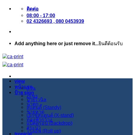
ข้าม
ติดต่อ
08:00 - 17:00
ไป
02 4326693 , 080 0453939
ยัง
เนื้อหา
Add anything here or just remove it...
ยินดีต้อนรับ
view
หน้าแรก
สวน
ป้าย sign
ภูเขา
ป้ายไวนิล
น้ำตก
สแตนดี้ (Standy)
ชายหาด
เอ็กซ์สแตนด์ (X-stand)
ท้องฟ้ากว้าง
แบ็คดรอป (Backdrop)
สระบัว
โรลอัพ (Roll up)
tropical