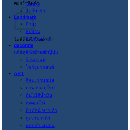
ตะกร้าสินค้า
Galaxy
สัตว์น่ารัก
Landmark
ตึกสูง
สะพาน
สิ่งปลูกสร้าง
ไม่มีสินค้าในตะกร้า
decorate
กลับสู่หน้าร้านค้า
ร้านอาหารญี่ปุ่น
ร้านกาแฟ
โชว์รูมรถยนต์
ART
ศิลปะร่วมสมัย
ภาพวาด ยุโรป
ต้นไม้สีน้ำมัน
ทุ่งดอกไม้
ทิวทัศน์ ขาว-ดำ
ภูเขาขาวดำ
พลบค่ำเมฆฝน