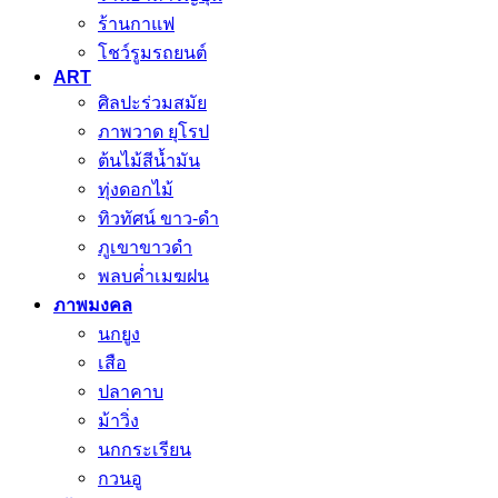
ร้านกาแฟ
โชว์รูมรถยนต์
ART
ศิลปะร่วมสมัย
ภาพวาด ยุโรป
ต้นไม้สีน้ำมัน
ทุ่งดอกไม้
ทิวทัศน์ ขาว-ดำ
ภูเขาขาวดำ
พลบค่ำเมฆฝน
ภาพมงคล
นกยูง
เสือ
ปลาคาบ
ม้าวิ่ง
นกกระเรียน
กวนอู