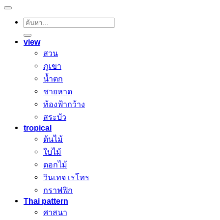
ค้นหา:
view
สวน
ภูเขา
น้ำตก
ชายหาด
ท้องฟ้ากว้าง
สระบัว
tropical
ต้นไม้
ใบไม้
ดอกไม้
วินเทจ เรโทร
กราฟฟิก
Thai pattern
ศาสนา