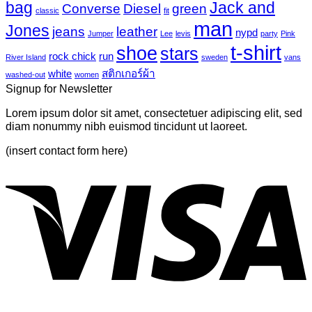
bag
Jack and
เห็น
mural-
Converse
Diesel
green
classic
fit
tropical
บน
man
Jones
jeans
leather
nypd
leaves-
Jumper
Lee
levis
party
Pink
Just
6
t-shirt
shoe
stars
another
rock chick
run
River Island
sweden
vans
post
white
สติกเกอร์ผ้า
washed-out
women
with
Signup for Newsletter
A
Gallery
Lorem ipsum dolor sit amet, consectetuer adipiscing elit, sed
diam nonummy nibh euismod tincidunt ut laoreet.
(insert contact form here)
V