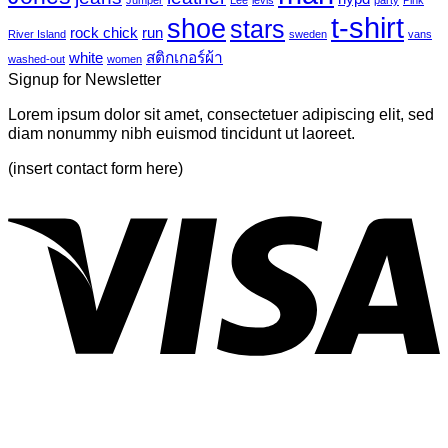
Jumper
Lee
levis
party
Pink
Just
6
t-shirt
shoe
stars
another
rock chick
run
River Island
sweden
vans
post
white
สติกเกอร์ผ้า
washed-out
women
with
Signup for Newsletter
A
Gallery
Lorem ipsum dolor sit amet, consectetuer adipiscing elit, sed
diam nonummy nibh euismod tincidunt ut laoreet.
(insert contact form here)
V
P