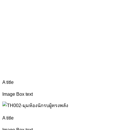
A title
Image Box text
A title
Image Box text