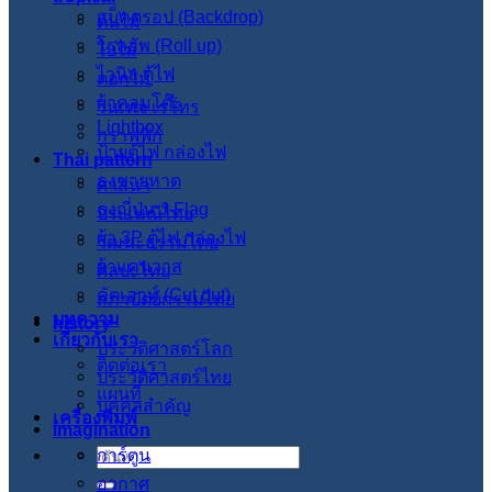
แบ็คดรอป (Backdrop)
ต้นไม้
โรลอัพ (Roll up)
ใบไม้
ไวนิล ตู้ไฟ
ดอกไม้
ผ้าคลุมโต๊ะ
วินเทจ เรโทร
Lightbox
กราฟฟิก
ป้ายตู้ไฟ กล่องไฟ
Thai pattern
ธงชายหาด
ศาสนา
ธงญี่ปุ่น J-Flag
ประเพณีไทย
ผ้า 3P ตู้ไฟ กล่องไฟ
วัฒนะธรรมไทย
ผ้าแคนวาส
ศิลปะไทย
คัตเอาท์ (Cut out)
สภาปัตย์กรรมไทย
บทความ
history
เกี่ยวกับเรา
ประวัติศาสตร์โลก
ติดต่อเรา
ประวัติศาสตร์ไทย
แผนที่
บุคคลสำคัญ
เครื่องพิมพ์
imagination
การ์ตูน
ค้นหา:
อวกาศ