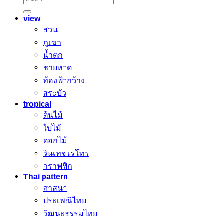
ค้นหา:
view
สวน
ภูเขา
น้ำตก
ชายหาด
ท้องฟ้ากว้าง
สระบัว
tropical
ต้นไม้
ใบไม้
ดอกไม้
วินเทจ เรโทร
กราฟฟิก
Thai pattern
ศาสนา
ประเพณีไทย
วัฒนะธรรมไทย