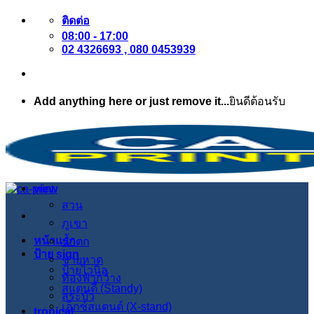
ข้าม
ติดต่อ
08:00 - 17:00
ไป
02 4326693 , 080 0453939
ยัง
เนื้อหา
Add anything here or just remove it...
ยินดีต้อนรับ
view
สวน
ภูเขา
หน้าแรก
น้ำตก
ป้าย sign
ชายหาด
ป้ายไวนิล
ท้องฟ้ากว้าง
สแตนดี้ (Standy)
สระบัว
เอ็กซ์สแตนด์ (X-stand)
tropical