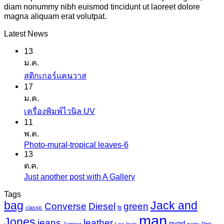
diam nonummy nibh euismod tincidunt ut laoreet dolore
magna aliquam erat volutpat.
Latest News
13
ม.ค.
ไม่มี
สติกเกอร์แคนวาส
17
ความ
ม.ค.
เห็น
ไม่มี
เครื่องพิมพ์ไวนิล UV
บน
11
ความ
สติ
พ.ค.
เห็น
ก
Photo-mural-tropical leaves-6
ไม่มี
บน
เกอร์
13
ความ
เครื่องพิมพ์
ต.ค.
แค
เห็น
ไว
Just another post with A Gallery
ไม่มี
นวาส
บน
นิล
ความ
Tags
Photo-
UV
bag
Jack and
เห็น
mural-
Converse
Diesel
green
classic
fit
tropical
บน
man
Jones
jeans
leather
nypd
leaves-