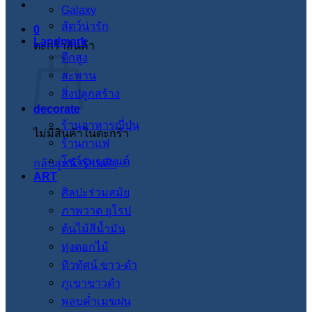
Galaxy
สัตว์น่ารัก
0
Landmark
ตะกร้าสินค้า
ตึกสูง
สะพาน
สิ่งปลูกสร้าง
decorate
ร้านอาหารญี่ปุ่น
ไม่มีสินค้าในตะกร้า
ร้านกาแฟ
โชว์รูมรถยนต์
กลับสู่หน้าร้านค้า
ART
ศิลปะร่วมสมัย
ภาพวาด ยุโรป
ต้นไม้สีน้ำมัน
ทุ่งดอกไม้
ทิวทัศน์ ขาว-ดำ
ภูเขาขาวดำ
พลบค่ำเมฆฝน