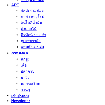
ART
ศิลปะร่วมสมัย
ภาพวาด ยุโรป
ต้นไม้สีน้ำมัน
ทุ่งดอกไม้
ทิวทัศน์ ขาว-ดำ
ภูเขาขาวดำ
พลบค่ำเมฆฝน
ภาพมงคล
นกยูง
เสือ
ปลาคาบ
ม้าวิ่ง
นกกระเรียน
กวนอู
เข้าสู่ระบบ
Newsletter