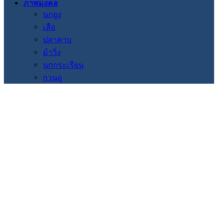
ภาพมงคล
นกยูง
เสือ
ปลาคาบ
ม้าวิ่ง
นกกระเรียน
กวนอู