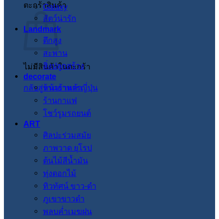
ตะกร้าสินค้า
Galaxy
สัตว์น่ารัก
Landmark
ตึกสูง
สะพาน
สิ่งปลูกสร้าง
ไม่มีสินค้าในตะกร้า
decorate
กลับสู่หน้าร้านค้า
ร้านอาหารญี่ปุ่น
ร้านกาแฟ
โชว์รูมรถยนต์
ART
ศิลปะร่วมสมัย
ภาพวาด ยุโรป
ต้นไม้สีน้ำมัน
ทุ่งดอกไม้
ทิวทัศน์ ขาว-ดำ
ภูเขาขาวดำ
พลบค่ำเมฆฝน