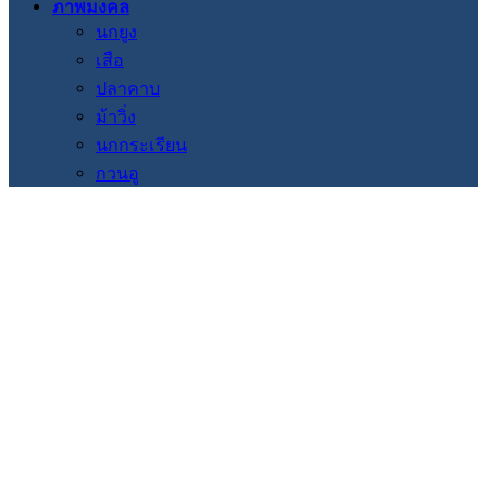
ภาพมงคล
นกยูง
เสือ
ปลาคาบ
ม้าวิ่ง
นกกระเรียน
กวนอู