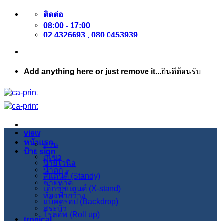
ข้าม
ติดต่อ
08:00 - 17:00
ไป
02 4326693 , 080 0453939
ยัง
เนื้อหา
Add anything here or just remove it...
ยินดีต้อนรับ
view
หน้าแรก
สวน
ป้าย sign
ภูเขา
ป้ายไวนิล
น้ำตก
สแตนดี้ (Standy)
ชายหาด
เอ็กซ์สแตนด์ (X-stand)
ท้องฟ้ากว้าง
แบ็คดรอป (Backdrop)
สระบัว
โรลอัพ (Roll up)
tropical