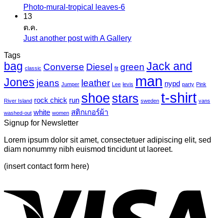
ก
Photo-mural-tropical leaves-6
ไม่มี
บน
เกอร์
13
ความ
เครื่องพิมพ์
ต.ค.
แค
เห็น
ไว
Just another post with A Gallery
ไม่มี
นวาส
บน
นิล
ความ
Tags
Photo-
UV
bag
Jack and
เห็น
mural-
Converse
Diesel
green
classic
fit
tropical
บน
man
Jones
jeans
leather
nypd
leaves-
Jumper
Lee
levis
party
Pink
Just
6
t-shirt
shoe
stars
another
rock chick
run
River Island
sweden
vans
post
white
สติกเกอร์ผ้า
washed-out
women
with
Signup for Newsletter
A
Gallery
Lorem ipsum dolor sit amet, consectetuer adipiscing elit, sed
diam nonummy nibh euismod tincidunt ut laoreet.
(insert contact form here)
V