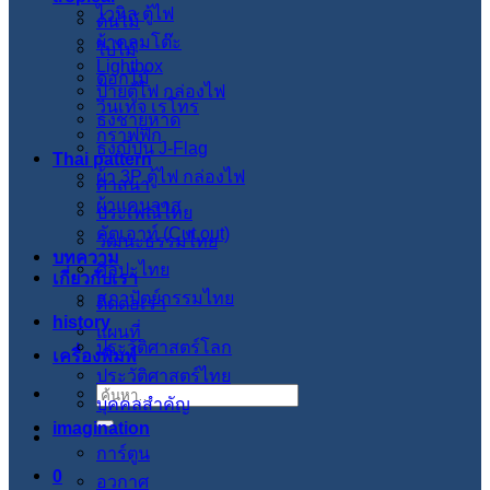
ไวนิล ตู้ไฟ
ต้นไม้
ผ้าคลุมโต๊ะ
ใบไม้
Lightbox
ดอกไม้
ป้ายตู้ไฟ กล่องไฟ
วินเทจ เรโทร
ธงชายหาด
กราฟฟิก
ธงญี่ปุ่น J-Flag
Thai pattern
ผ้า 3P ตู้ไฟ กล่องไฟ
ศาสนา
ผ้าแคนวาส
ประเพณีไทย
คัตเอาท์ (Cut out)
วัฒนะธรรมไทย
บทความ
ศิลปะไทย
เกี่ยวกับเรา
สภาปัตย์กรรมไทย
ติดต่อเรา
history
แผนที่
ประวัติศาสตร์โลก
เครื่องพิมพ์
ประวัติศาสตร์ไทย
ค้นหา:
บุคคลสำคัญ
imagination
การ์ตูน
0
อวกาศ