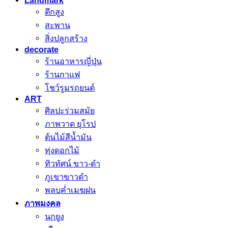
Landmark
ตึกสูง
สะพาน
สิ่งปลูกสร้าง
decorate
ร้านอาหารญี่ปุ่น
ร้านกาแฟ
โชว์รูมรถยนต์
ART
ศิลปะร่วมสมัย
ภาพวาด ยุโรป
ต้นไม้สีน้ำมัน
ทุ่งดอกไม้
ทิวทัศน์ ขาว-ดำ
ภูเขาขาวดำ
พลบค่ำเมฆฝน
ภาพมงคล
นกยูง