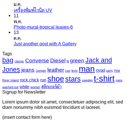
ม.ค.
เห็น
ไม่มี
เครื่องพิมพ์ไวนิล UV
บน
11
ความ
สติ
พ.ค.
เห็น
ก
Photo-mural-tropical leaves-6
ไม่มี
บน
เกอร์
13
ความ
เครื่องพิมพ์
แค
ต.ค.
เห็น
ไว
นวาส
Just another post with A Gallery
ไม่มี
บน
นิล
ความ
Photo-
UV
Tags
mural-
เห็น
bag
Jack and
Converse
Diesel
green
tropical
บน
classic
fit
leaves-
man
Just
Jones
jeans
leather
nypd
Jumper
Lee
levis
party
Pink
6
another
t-shirt
shoe
stars
post
rock chick
run
River Island
sweden
vans
with
white
สติกเกอร์ผ้า
washed-out
women
A
Signup for Newsletter
Gallery
Lorem ipsum dolor sit amet, consectetuer adipiscing elit, sed
diam nonummy nibh euismod tincidunt ut laoreet.
(insert contact form here)
V