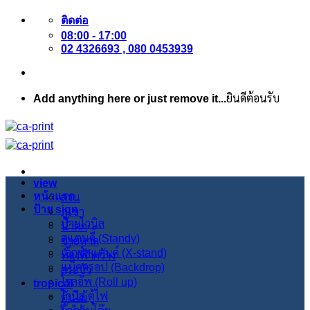
ข้าม
ติดต่อ
ไป
08:00 - 17:00
ยัง
02 4326693 , 080 0453939
เนื้อหา
Add anything here or just remove it...
ยินดีต้อนรับ
view
หน้าแรก
สวน
ป้าย sign
ภูเขา
ป้ายไวนิล
น้ำตก
สแตนดี้ (Standy)
ชายหาด
เอ็กซ์สแตนด์ (X-stand)
ท้องฟ้ากว้าง
แบ็คดรอป (Backdrop)
สระบัว
โรลอัพ (Roll up)
tropical
ไวนิล ตู้ไฟ
ต้นไม้