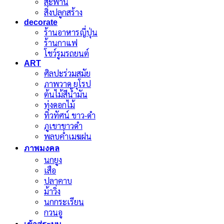
สะพาน
สิ่งปลูกสร้าง
decorate
ร้านอาหารญี่ปุ่น
ร้านกาแฟ
โชว์รูมรถยนต์
ART
ศิลปะร่วมสมัย
ภาพวาด ยุโรป
ต้นไม้สีน้ำมัน
ทุ่งดอกไม้
ทิวทัศน์ ขาว-ดำ
ภูเขาขาวดำ
พลบค่ำเมฆฝน
ภาพมงคล
นกยูง
เสือ
ปลาคาบ
ม้าวิ่ง
นกกระเรียน
กวนอู