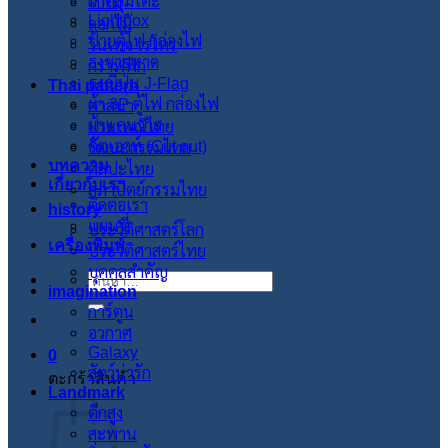
ผ้าคลุมโต๊ะ
ใบไม้
Lightbox
ดอกไม้
ป้ายตู้ไฟ กล่องไฟ
วินเทจ เรโทร
ธงชายหาด
กราฟฟิก
ธงญี่ปุ่น J-Flag
Thai pattern
ผ้า 3P ตู้ไฟ กล่องไฟ
ศาสนา
ผ้าแคนวาส
ประเพณีไทย
คัตเอาท์ (Cut out)
วัฒนะธรรมไทย
บทความ
ศิลปะไทย
เกี่ยวกับเรา
สภาปัตย์กรรมไทย
ติดต่อเรา
history
แผนที่
ประวัติศาสตร์โลก
เครื่องพิมพ์
ประวัติศาสตร์ไทย
บุคคลสำคัญ
ค้นหา:
imagination
การ์ตูน
อวกาศ
Galaxy
0
สัตว์น่ารัก
ตะกร้าสินค้า
Landmark
ตึกสูง
สะพาน