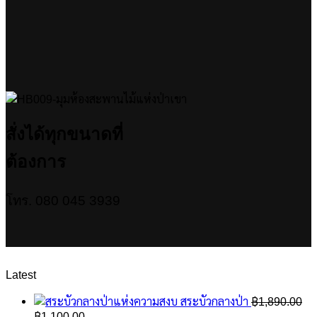
สั่งได้ทุกขนาดที่
ต้องการ
โทร. 080 045 3939
Latest
สระบัวกลางป่า
฿
1,890.00
Original
Current
฿
1,100.00