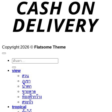
D
Copyright 2026 ©
Flatsome Theme
ค้นหา:
view
สวน
ภูเขา
น้ำตก
ชายหาด
ท้องฟ้ากว้าง
สระบัว
tropical