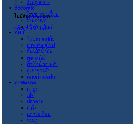
สิ่งปลูกสร้าง
decorate
ร้านอาหารญี่ปุ่น
ไม่มีสินค้าในตะกร้า
ร้านกาแฟ
โชว์รูมรถยนต์
กลับสู่หน้าร้านค้า
ART
ศิลปะร่วมสมัย
ภาพวาด ยุโรป
ต้นไม้สีน้ำมัน
ทุ่งดอกไม้
ทิวทัศน์ ขาว-ดำ
ภูเขาขาวดำ
พลบค่ำเมฆฝน
ภาพมงคล
นกยูง
เสือ
ปลาคาบ
ม้าวิ่ง
นกกระเรียน
กวนอู