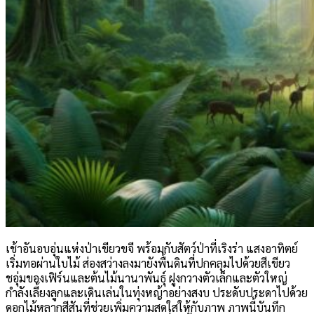
เช้าอันอบอุ่นแห่งป่าเขียวขจี พร้อมกับสัตว์ป่าที่เริงร่า แสงอาทิตย์
เริ่มทอผ่านใบไม้ ส่องสว่างลงมายังพื้นดินที่ปกคลุมไปด้วยสีเขียว
ชอุ่มของเฟิร์นและต้นไม้นานาพันธุ์ ฝูงกวางตัวเล็กและตัวใหญ่
กำลังเลี้ยงลูกและเดินเล่นในทุ่งหญ้าอย่างสงบ ประดับประดาไปด้วย
ดอกไม้หลากสีสันที่ช่วยเพิ่มความสดใสให้กับภาพ ภาพนี้บันทึก