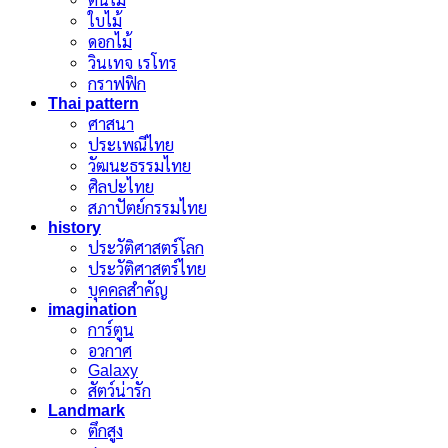
ต้นไม้
ใบไม้
ดอกไม้
วินเทจ เรโทร
กราฟฟิก
Thai pattern
ศาสนา
ประเพณีไทย
วัฒนะธรรมไทย
ศิลปะไทย
สภาปัตย์กรรมไทย
history
ประวัติศาสตร์โลก
ประวัติศาสตร์ไทย
บุคคลสำคัญ
imagination
การ์ตูน
อวกาศ
Galaxy
สัตว์น่ารัก
Landmark
ตึกสูง