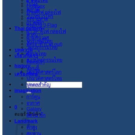
ผ้าคลุมโต๊ะ
ใบไม้
Lightbox
ดอกไม้
ป้ายตู้ไฟ กล่องไฟ
วินเทจ เรโทร
ธงชายหาด
กราฟฟิก
ธงญี่ปุ่น J-Flag
Thai pattern
ผ้า 3P ตู้ไฟ กล่องไฟ
ศาสนา
ผ้าแคนวาส
ประเพณีไทย
คัตเอาท์ (Cut out)
วัฒนะธรรมไทย
บทความ
ศิลปะไทย
เกี่ยวกับเรา
สภาปัตย์กรรมไทย
ติดต่อเรา
history
แผนที่
ประวัติศาสตร์โลก
เครื่องพิมพ์
ประวัติศาสตร์ไทย
บุคคลสำคัญ
ค้นหา:
imagination
การ์ตูน
อวกาศ
0
Galaxy
ตะกร้าสินค้า
สัตว์น่ารัก
Landmark
ตึกสูง
สะพาน