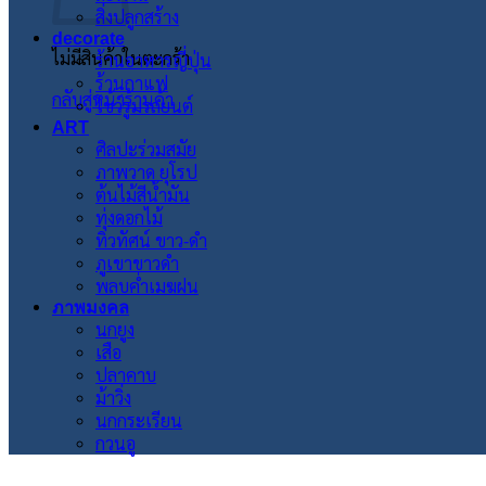
สิ่งปลูกสร้าง
decorate
ไม่มีสินค้าในตะกร้า
ร้านอาหารญี่ปุ่น
ร้านกาแฟ
กลับสู่หน้าร้านค้า
โชว์รูมรถยนต์
ART
ศิลปะร่วมสมัย
ภาพวาด ยุโรป
ต้นไม้สีน้ำมัน
ทุ่งดอกไม้
ทิวทัศน์ ขาว-ดำ
ภูเขาขาวดำ
พลบค่ำเมฆฝน
ภาพมงคล
นกยูง
เสือ
ปลาคาบ
ม้าวิ่ง
นกกระเรียน
กวนอู