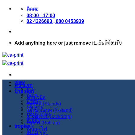
ข้าม
ติดต่อ
ไป
08:00 - 17:00
ยัง
02 4326693 , 080 0453939
เนื้อหา
Add anything here or just remove it...
ยินดีต้อนรับ
view
หน้าแรก
สวน
ป้าย sign
ภูเขา
ป้ายไวนิล
น้ำตก
สแตนดี้ (Standy)
ชายหาด
เอ็กซ์สแตนด์ (X-stand)
ท้องฟ้ากว้าง
แบ็คดรอป (Backdrop)
สระบัว
โรลอัพ (Roll up)
tropical
ไวนิล ตู้ไฟ
ต้นไม้