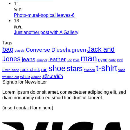
11
ความ
สติ
พ.ค.
เห็น
ก
Photo-mural-tropical leaves-6
ไม่มี
บน
เกอร์
13
ความ
เครื่องพิมพ์
แค
ต.ค.
เห็น
ไว
นวาส
Just another post with A Gallery
ไม่มี
บน
นิล
ความ
Photo-
UV
Tags
mural-
เห็น
bag
Jack and
Converse
Diesel
green
tropical
บน
classic
fit
leaves-
man
Just
Jones
jeans
leather
nypd
Jumper
Lee
levis
party
Pink
6
another
t-shirt
shoe
stars
post
rock chick
run
River Island
sweden
vans
with
white
สติกเกอร์ผ้า
washed-out
women
A
Signup for Newsletter
Gallery
Lorem ipsum dolor sit amet, consectetuer adipiscing elit, sed
diam nonummy nibh euismod tincidunt ut laoreet.
(insert contact form here)
V