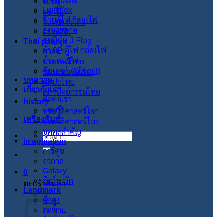
ผ้าคลุมโต๊ะ
ใบไม้
Lightbox
ดอกไม้
ป้ายตู้ไฟ กล่องไฟ
วินเทจ เรโทร
ธงชายหาด
กราฟฟิก
ธงญี่ปุ่น J-Flag
Thai pattern
ผ้า 3P ตู้ไฟ กล่องไฟ
ศาสนา
ผ้าแคนวาส
ประเพณีไทย
คัตเอาท์ (Cut out)
วัฒนะธรรมไทย
บทความ
ศิลปะไทย
เกี่ยวกับเรา
สภาปัตย์กรรมไทย
ติดต่อเรา
history
แผนที่
ประวัติศาสตร์โลก
เครื่องพิมพ์
ประวัติศาสตร์ไทย
บุคคลสำคัญ
ค้นหา:
imagination
การ์ตูน
อวกาศ
Galaxy
0
สัตว์น่ารัก
ตะกร้าสินค้า
Landmark
ตึกสูง
สะพาน