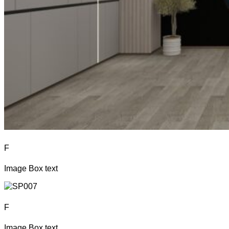
F
Image Box text
F
Image Box text