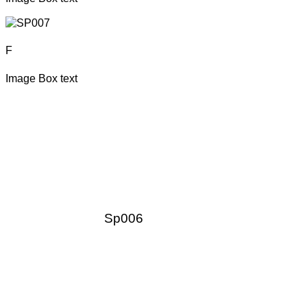
F
Image Box text
Sp006