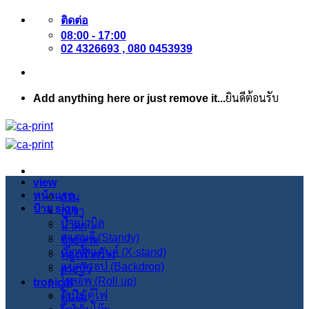
ข้าม
ติดต่อ
ไป
08:00 - 17:00
ยัง
02 4326693 , 080 0453939
เนื้อหา
Add anything here or just remove it...
ยินดีต้อนรับ
view
หน้าแรก
สวน
ป้าย sign
ภูเขา
ป้ายไวนิล
น้ำตก
สแตนดี้ (Standy)
ชายหาด
เอ็กซ์สแตนด์ (X-stand)
ท้องฟ้ากว้าง
แบ็คดรอป (Backdrop)
สระบัว
โรลอัพ (Roll up)
tropical
ไวนิล ตู้ไฟ
ต้นไม้