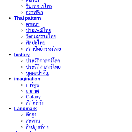
ดอกไม้
วินเทจ เรโทร
กราฟฟิก
Thai pattern
ศาสนา
ประเพณีไทย
วัฒนะธรรมไทย
ศิลปะไทย
สภาปัตย์กรรมไทย
history
ประวัติศาสตร์โลก
ประวัติศาสตร์ไทย
บุคคลสำคัญ
imagination
การ์ตูน
อวกาศ
Galaxy
สัตว์น่ารัก
Landmark
ตึกสูง
สะพาน
สิ่งปลูกสร้าง