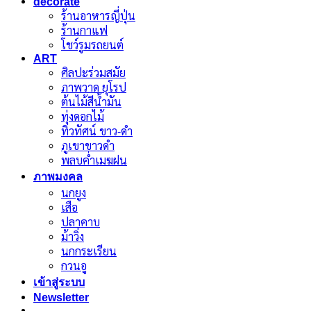
decorate
ร้านอาหารญี่ปุ่น
ร้านกาแฟ
โชว์รูมรถยนต์
ART
ศิลปะร่วมสมัย
ภาพวาด ยุโรป
ต้นไม้สีน้ำมัน
ทุ่งดอกไม้
ทิวทัศน์ ขาว-ดำ
ภูเขาขาวดำ
พลบค่ำเมฆฝน
ภาพมงคล
นกยูง
เสือ
ปลาคาบ
ม้าวิ่ง
นกกระเรียน
กวนอู
เข้าสู่ระบบ
Newsletter