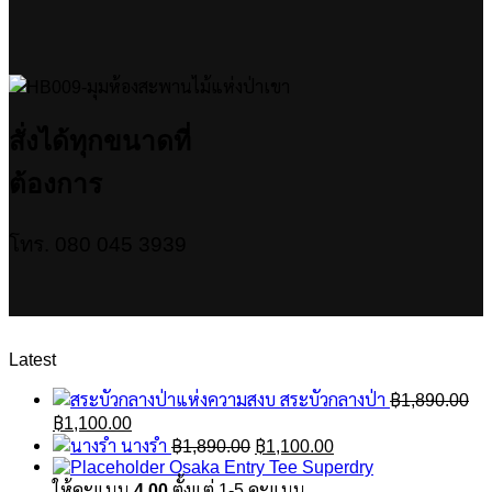
สั่งได้ทุกขนาดที่
ต้องการ
โทร. 080 045 3939
Latest
สระบัวกลางป่า
฿
1,890.00
Original
Current
฿
1,100.00
price
price
Original
Current
นางรำ
฿
1,890.00
฿
1,100.00
was:
is:
price
price
Osaka Entry Tee Superdry
฿1,890.00.
฿1,100.00.
was:
is:
ให้คะแนน
4.00
ตั้งแต่ 1-5 คะแนน