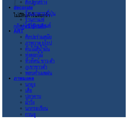
สิ่งปลูกสร้าง
decorate
ร้านอาหารญี่ปุ่น
ไม่มีสินค้าในตะกร้า
ร้านกาแฟ
โชว์รูมรถยนต์
กลับสู่หน้าร้านค้า
ART
ศิลปะร่วมสมัย
ภาพวาด ยุโรป
ต้นไม้สีน้ำมัน
ทุ่งดอกไม้
ทิวทัศน์ ขาว-ดำ
ภูเขาขาวดำ
พลบค่ำเมฆฝน
ภาพมงคล
นกยูง
เสือ
ปลาคาบ
ม้าวิ่ง
นกกระเรียน
กวนอู