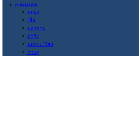
ภาพมงคล
นกยูง
เสือ
ปลาคาบ
ม้าวิ่ง
นกกระเรียน
กวนอู