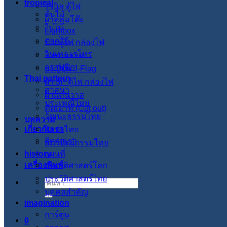
tropical
ไวนิล ตู้ไฟ
ต้นไม้
ผ้าคลุมโต๊ะ
ใบไม้
Lightbox
ดอกไม้
ป้ายตู้ไฟ กล่องไฟ
วินเทจ เรโทร
ธงชายหาด
กราฟฟิก
ธงญี่ปุ่น J-Flag
Thai pattern
ผ้า 3P ตู้ไฟ กล่องไฟ
ศาสนา
ผ้าแคนวาส
ประเพณีไทย
คัตเอาท์ (Cut out)
วัฒนะธรรมไทย
บทความ
เกี่ยวกับเรา
ศิลปะไทย
ติดต่อเรา
สภาปัตย์กรรมไทย
history
แผนที่
เครื่องพิมพ์
ประวัติศาสตร์โลก
ประวัติศาสตร์ไทย
ค้นหา:
บุคคลสำคัญ
imagination
การ์ตูน
0