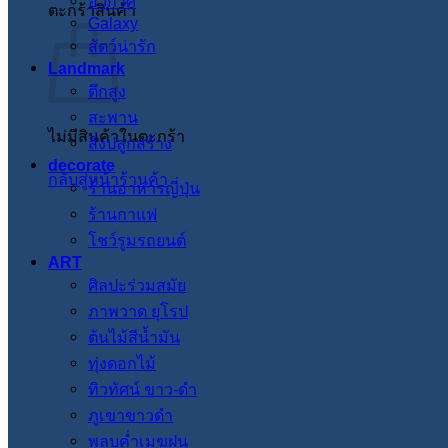
อวกาศ
ตะกร้าสินค้า
Galaxy
สัตว์น่ารัก
Landmark
ตึกสูง
สะพาน
ไม่มีสินค้าในตะกร้า
สิ่งปลูกสร้าง
decorate
กลับสู่หน้าร้านค้า
ร้านอาหารญี่ปุ่น
ร้านกาแฟ
โชว์รูมรถยนต์
ART
ศิลปะร่วมสมัย
ภาพวาด ยุโรป
ต้นไม้สีน้ำมัน
ทุ่งดอกไม้
ทิวทัศน์ ขาว-ดำ
ภูเขาขาวดำ
พลบค่ำเมฆฝน