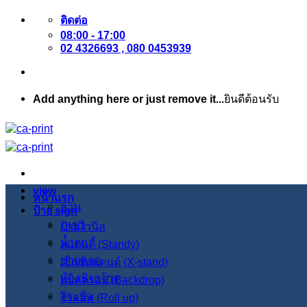
ข้าม
ติดต่อ
08:00 - 17:00
ไป
02 4326693 , 080 0453939
ยัง
เนื้อหา
Add anything here or just remove it...
ยินดีต้อนรับ
view
หน้าแรก
สวน
ป้าย sign
ภูเขา
ป้ายไวนิล
น้ำตก
สแตนดี้ (Standy)
ชายหาด
เอ็กซ์สแตนด์ (X-stand)
ท้องฟ้ากว้าง
แบ็คดรอป (Backdrop)
สระบัว
โรลอัพ (Roll up)