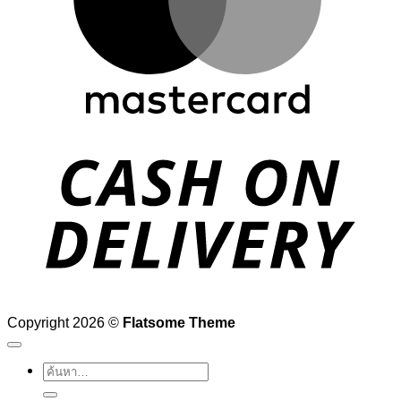
D
Copyright 2026 ©
Flatsome Theme
ค้นหา: