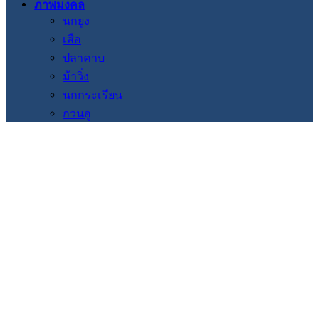
ภาพมงคล
นกยูง
เสือ
ปลาคาบ
ม้าวิ่ง
นกกระเรียน
กวนอู