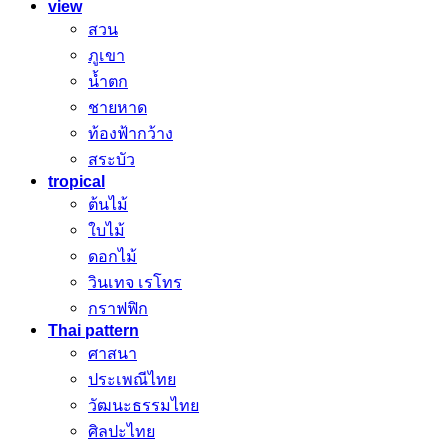
view
สวน
ภูเขา
น้ำตก
ชายหาด
ท้องฟ้ากว้าง
สระบัว
tropical
ต้นไม้
ใบไม้
ดอกไม้
วินเทจ เรโทร
กราฟฟิก
Thai pattern
ศาสนา
ประเพณีไทย
วัฒนะธรรมไทย
ศิลปะไทย