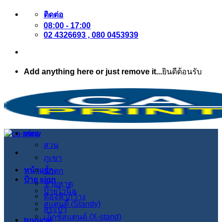
ข้าม
ติดต่อ
08:00 - 17:00
ไป
02 4326693 , 080 0453939
ยัง
เนื้อหา
Add anything here or just remove it...
ยินดีต้อนรับ
view
สวน
ภูเขา
หน้าแรก
น้ำตก
ป้าย sign
ชายหาด
ป้ายไวนิล
ท้องฟ้ากว้าง
สแตนดี้ (Standy)
สระบัว
เอ็กซ์สแตนด์ (X-stand)
tropical