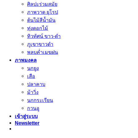
ศิลปะร่วมสมัย
ภาพวาด ยุโรป
ต้นไม้สีน้ำมัน
ทุ่งดอกไม้
ทิวทัศน์ ขาว-ดำ
ภูเขาขาวดำ
พลบค่ำเมฆฝน
ภาพมงคล
นกยูง
เสือ
ปลาคาบ
ม้าวิ่ง
นกกระเรียน
กวนอู
เข้าสู่ระบบ
Newsletter