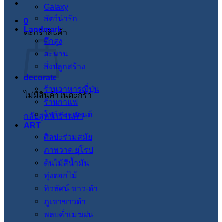
Galaxy
สัตว์น่ารัก
0
Landmark
ตะกร้าสินค้า
ตึกสูง
สะพาน
สิ่งปลูกสร้าง
decorate
ร้านอาหารญี่ปุ่น
ไม่มีสินค้าในตะกร้า
ร้านกาแฟ
โชว์รูมรถยนต์
กลับสู่หน้าร้านค้า
ART
ศิลปะร่วมสมัย
ภาพวาด ยุโรป
ต้นไม้สีน้ำมัน
ทุ่งดอกไม้
ทิวทัศน์ ขาว-ดำ
ภูเขาขาวดำ
พลบค่ำเมฆฝน