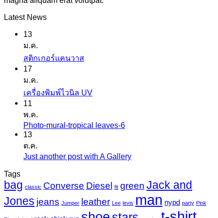
magna aliquam erat volutpat.
Latest News
13
ม.ค.
ไม่มี
สติกเกอร์แคนวาส
17
ความ
ม.ค.
เห็น
ไม่มี
เครื่องพิมพ์ไวนิล UV
บน
11
ความ
สติ
พ.ค.
เห็น
ก
Photo-mural-tropical leaves-6
ไม่มี
บน
เกอร์
13
ความ
เครื่องพิมพ์
ต.ค.
แค
เห็น
ไว
Just another post with A Gallery
ไม่มี
นวาส
บน
นิล
ความ
Tags
Photo-
UV
bag
Jack and
เห็น
mural-
Converse
Diesel
green
classic
fit
tropical
บน
man
Jones
jeans
leather
nypd
leaves-
Jumper
Lee
levis
party
Pink
Just
6
t-shirt
shoe
stars
another