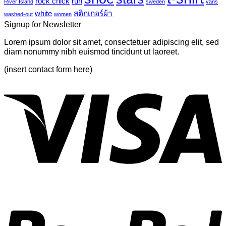
rock chick
run
River Island
sweden
vans
post
white
สติกเกอร์ผ้า
washed-out
women
with
Signup for Newsletter
A
Gallery
Lorem ipsum dolor sit amet, consectetuer adipiscing elit, sed
diam nonummy nibh euismod tincidunt ut laoreet.
(insert contact form here)
V
P