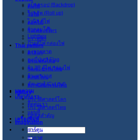
แบ็คดรอป (Backdrop)
ต้นไม้
โรลอัพ (Roll up)
ใบไม้
ไวนิล ตู้ไฟ
ดอกไม้
ผ้าคลุมโต๊ะ
วินเทจ เรโทร
Lightbox
กราฟฟิก
ป้ายตู้ไฟ กล่องไฟ
Thai pattern
ธงชายหาด
ศาสนา
ธงญี่ปุ่น J-Flag
ประเพณีไทย
ผ้า 3P ตู้ไฟ กล่องไฟ
วัฒนะธรรมไทย
ผ้าแคนวาส
ศิลปะไทย
คัตเอาท์ (Cut out)
สภาปัตย์กรรมไทย
บทความ
history
เกี่ยวกับเรา
ประวัติศาสตร์โลก
ติดต่อเรา
ประวัติศาสตร์ไทย
แผนที่
บุคคลสำคัญ
เครื่องพิมพ์
imagination
การ์ตูน
ค้นหา:
อวกาศ