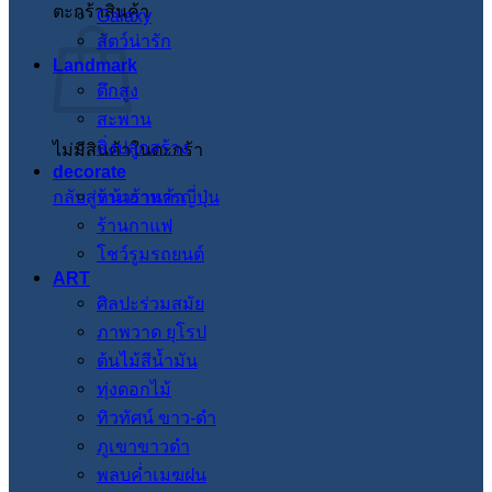
ตะกร้าสินค้า
Galaxy
สัตว์น่ารัก
Landmark
ตึกสูง
สะพาน
สิ่งปลูกสร้าง
ไม่มีสินค้าในตะกร้า
decorate
กลับสู่หน้าร้านค้า
ร้านอาหารญี่ปุ่น
ร้านกาแฟ
โชว์รูมรถยนต์
ART
ศิลปะร่วมสมัย
ภาพวาด ยุโรป
ต้นไม้สีน้ำมัน
ทุ่งดอกไม้
ทิวทัศน์ ขาว-ดำ
ภูเขาขาวดำ
พลบค่ำเมฆฝน