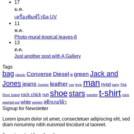
17
ความ
ม.ค.
เห็น
ไม่มี
เครื่องพิมพ์ไวนิล UV
บน
11
ความ
สติ
พ.ค.
เห็น
ก
Photo-mural-tropical leaves-6
ไม่มี
บน
เกอร์
13
ความ
เครื่องพิมพ์
ต.ค.
แค
เห็น
ไว
Just another post with A Gallery
ไม่มี
นวาส
บน
นิล
ความ
Tags
Photo-
UV
bag
Jack and
เห็น
mural-
Converse
Diesel
green
classic
fit
tropical
บน
man
Jones
jeans
leather
nypd
leaves-
Jumper
Lee
levis
party
Pink
Just
6
t-shirt
shoe
stars
another
rock chick
run
River Island
sweden
vans
post
white
สติกเกอร์ผ้า
washed-out
women
with
Signup for Newsletter
A
Gallery
Lorem ipsum dolor sit amet, consectetuer adipiscing elit, sed
diam nonummy nibh euismod tincidunt ut laoreet.