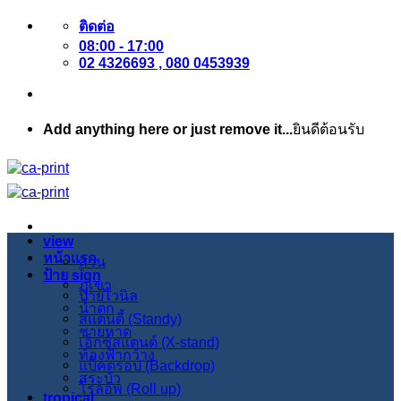
ข้าม
ติดต่อ
08:00 - 17:00
ไป
02 4326693 , 080 0453939
ยัง
เนื้อหา
Add anything here or just remove it...
ยินดีต้อนรับ
view
หน้าแรก
สวน
ป้าย sign
ภูเขา
ป้ายไวนิล
น้ำตก
สแตนดี้ (Standy)
ชายหาด
เอ็กซ์สแตนด์ (X-stand)
ท้องฟ้ากว้าง
แบ็คดรอป (Backdrop)
สระบัว
โรลอัพ (Roll up)
tropical