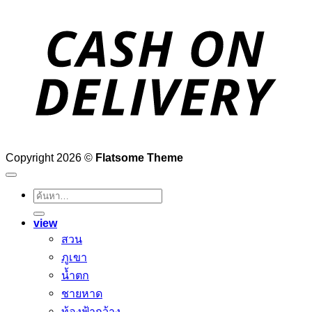
D
Copyright 2026 ©
Flatsome Theme
ค้นหา:
view
สวน
ภูเขา
น้ำตก
ชายหาด
ท้องฟ้ากว้าง