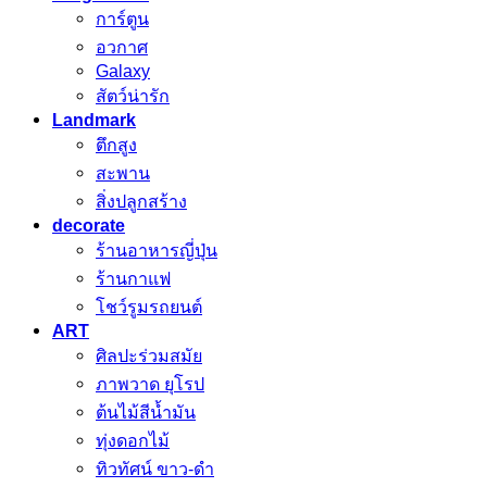
การ์ตูน
อวกาศ
Galaxy
สัตว์น่ารัก
Landmark
ตึกสูง
สะพาน
สิ่งปลูกสร้าง
decorate
ร้านอาหารญี่ปุ่น
ร้านกาแฟ
โชว์รูมรถยนต์
ART
ศิลปะร่วมสมัย
ภาพวาด ยุโรป
ต้นไม้สีน้ำมัน
ทุ่งดอกไม้
ทิวทัศน์ ขาว-ดำ