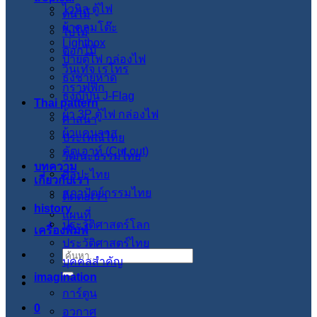
ไวนิล ตู้ไฟ
ต้นไม้
ผ้าคลุมโต๊ะ
ใบไม้
Lightbox
ดอกไม้
ป้ายตู้ไฟ กล่องไฟ
วินเทจ เรโทร
ธงชายหาด
กราฟฟิก
ธงญี่ปุ่น J-Flag
Thai pattern
ผ้า 3P ตู้ไฟ กล่องไฟ
ศาสนา
ผ้าแคนวาส
ประเพณีไทย
คัตเอาท์ (Cut out)
วัฒนะธรรมไทย
บทความ
ศิลปะไทย
เกี่ยวกับเรา
สภาปัตย์กรรมไทย
ติดต่อเรา
history
แผนที่
ประวัติศาสตร์โลก
เครื่องพิมพ์
ประวัติศาสตร์ไทย
ค้นหา:
บุคคลสำคัญ
imagination
การ์ตูน
0
อวกาศ