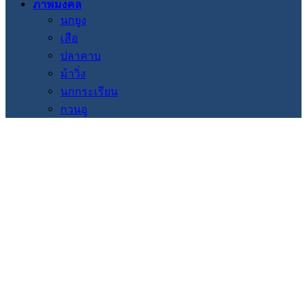
ภาพมงคล
นกยูง
เสือ
ปลาคาบ
ม้าวิ่ง
นกกระเรียน
กวนอู