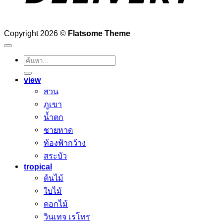
Copyright 2026 ©
Flatsome Theme
ค้นหา:
view
สวน
ภูเขา
น้ำตก
ชายหาด
ท้องฟ้ากว้าง
สระบัว
tropical
ต้นไม้
ใบไม้
ดอกไม้
วินเทจ เรโทร