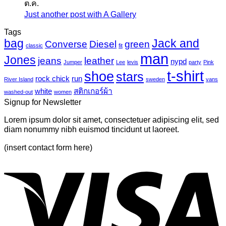
ต.ค.
แค
เห็น
ไว
Just another post with A Gallery
ไม่มี
นวาส
บน
นิล
ความ
Tags
Photo-
UV
bag
Jack and
เห็น
mural-
Converse
Diesel
green
classic
fit
tropical
บน
man
Jones
jeans
leather
nypd
leaves-
Jumper
Lee
levis
party
Pink
Just
6
t-shirt
shoe
stars
another
rock chick
run
River Island
sweden
vans
post
white
สติกเกอร์ผ้า
washed-out
women
with
Signup for Newsletter
A
Gallery
Lorem ipsum dolor sit amet, consectetuer adipiscing elit, sed
diam nonummy nibh euismod tincidunt ut laoreet.
(insert contact form here)
V