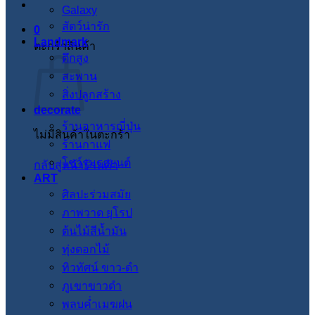
Galaxy
สัตว์น่ารัก
0
Landmark
ตะกร้าสินค้า
ตึกสูง
สะพาน
สิ่งปลูกสร้าง
decorate
ร้านอาหารญี่ปุ่น
ไม่มีสินค้าในตะกร้า
ร้านกาแฟ
โชว์รูมรถยนต์
กลับสู่หน้าร้านค้า
ART
ศิลปะร่วมสมัย
ภาพวาด ยุโรป
ต้นไม้สีน้ำมัน
ทุ่งดอกไม้
ทิวทัศน์ ขาว-ดำ
ภูเขาขาวดำ
พลบค่ำเมฆฝน