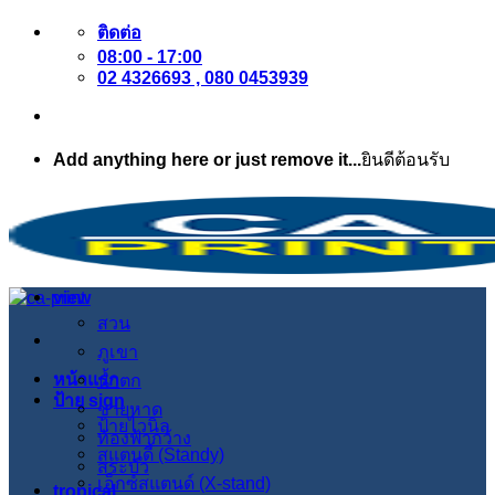
ข้าม
ติดต่อ
08:00 - 17:00
ไป
02 4326693 , 080 0453939
ยัง
เนื้อหา
Add anything here or just remove it...
ยินดีต้อนรับ
view
สวน
ภูเขา
หน้าแรก
น้ำตก
ป้าย sign
ชายหาด
ป้ายไวนิล
ท้องฟ้ากว้าง
สแตนดี้ (Standy)
สระบัว
เอ็กซ์สแตนด์ (X-stand)
tropical