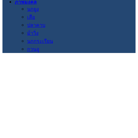
ภาพมงคล
นกยูง
เสือ
ปลาคาบ
ม้าวิ่ง
นกกระเรียน
กวนอู