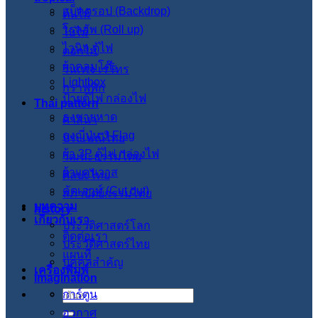
แบ็คดรอป (Backdrop)
ต้นไม้
โรลอัพ (Roll up)
ใบไม้
ไวนิล ตู้ไฟ
ดอกไม้
ผ้าคลุมโต๊ะ
วินเทจ เรโทร
Lightbox
กราฟฟิก
ป้ายตู้ไฟ กล่องไฟ
Thai pattern
ธงชายหาด
ศาสนา
ธงญี่ปุ่น J-Flag
ประเพณีไทย
ผ้า 3P ตู้ไฟ กล่องไฟ
วัฒนะธรรมไทย
ผ้าแคนวาส
ศิลปะไทย
คัตเอาท์ (Cut out)
สภาปัตย์กรรมไทย
บทความ
history
เกี่ยวกับเรา
ประวัติศาสตร์โลก
ติดต่อเรา
ประวัติศาสตร์ไทย
แผนที่
บุคคลสำคัญ
เครื่องพิมพ์
imagination
การ์ตูน
ค้นหา:
อวกาศ