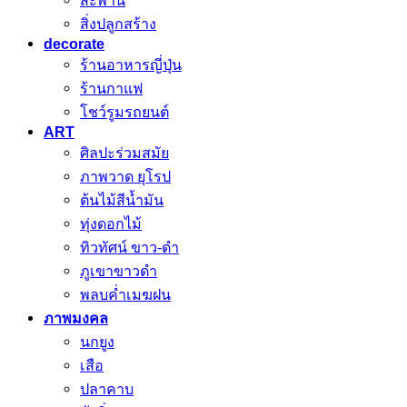
สิ่งปลูกสร้าง
decorate
ร้านอาหารญี่ปุ่น
ร้านกาแฟ
โชว์รูมรถยนต์
ART
ศิลปะร่วมสมัย
ภาพวาด ยุโรป
ต้นไม้สีน้ำมัน
ทุ่งดอกไม้
ทิวทัศน์ ขาว-ดำ
ภูเขาขาวดำ
พลบค่ำเมฆฝน
ภาพมงคล
นกยูง
เสือ
ปลาคาบ