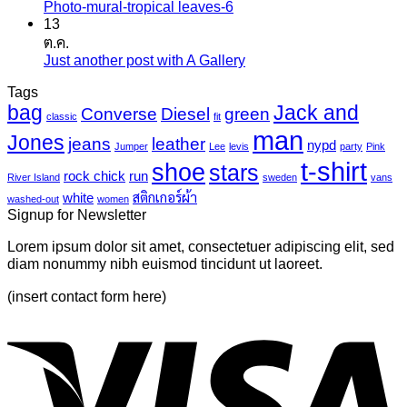
Photo-mural-tropical leaves-6
ไม่มี
บน
เกอร์
13
ความ
เครื่องพิมพ์
แค
ต.ค.
เห็น
ไว
นวาส
Just another post with A Gallery
ไม่มี
บน
นิล
ความ
Photo-
UV
Tags
mural-
เห็น
bag
Jack and
Converse
Diesel
green
tropical
บน
classic
fit
leaves-
man
Just
Jones
jeans
leather
nypd
Jumper
Lee
levis
party
Pink
6
another
t-shirt
shoe
stars
post
rock chick
run
River Island
sweden
vans
with
white
สติกเกอร์ผ้า
washed-out
women
A
Signup for Newsletter
Gallery
Lorem ipsum dolor sit amet, consectetuer adipiscing elit, sed
diam nonummy nibh euismod tincidunt ut laoreet.
(insert contact form here)
V