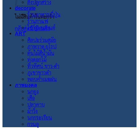
สิ่งปลูกสร้าง
decorate
ร้านอาหารญี่ปุ่น
ไม่มีสินค้าในตะกร้า
ร้านกาแฟ
โชว์รูมรถยนต์
กลับสู่หน้าร้านค้า
ART
ศิลปะร่วมสมัย
ภาพวาด ยุโรป
ต้นไม้สีน้ำมัน
ทุ่งดอกไม้
ทิวทัศน์ ขาว-ดำ
ภูเขาขาวดำ
พลบค่ำเมฆฝน
ภาพมงคล
นกยูง
เสือ
ปลาคาบ
ม้าวิ่ง
นกกระเรียน
กวนอู