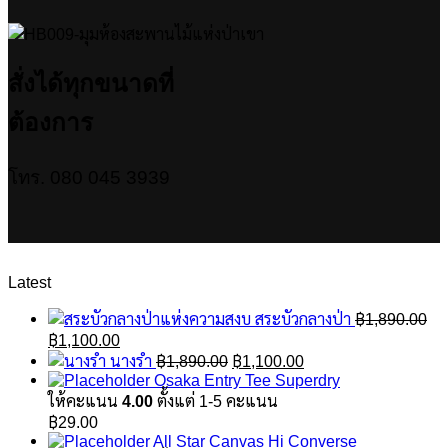
สั่งได้ทุกขนาดที่
ต้องการ
โทร. 080 045 3939
Latest
สระบัวกลางป่า
฿
1,890.00
Original
Current
฿
1,100.00
price
price
Original
Current
นางรำ
฿
1,890.00
฿
1,100.00
was:
is:
price
price
Osaka Entry Tee Superdry
฿1,890.00.
฿1,100.00.
was:
is:
ให้คะแนน
4.00
ตั้งแต่ 1-5 คะแนน
฿1,890.00.
฿1,100.00.
฿
29.00
All Star Canvas Hi Converse