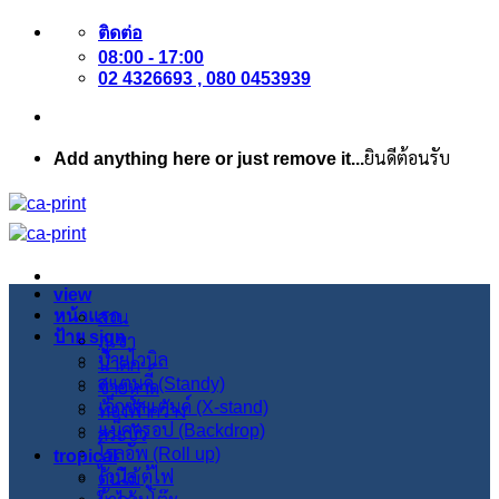
ข้าม
ติดต่อ
ไป
08:00 - 17:00
ยัง
02 4326693 , 080 0453939
เนื้อหา
Add anything here or just remove it...
ยินดีต้อนรับ
view
หน้าแรก
สวน
ป้าย sign
ภูเขา
ป้ายไวนิล
น้ำตก
สแตนดี้ (Standy)
ชายหาด
เอ็กซ์สแตนด์ (X-stand)
ท้องฟ้ากว้าง
แบ็คดรอป (Backdrop)
สระบัว
โรลอัพ (Roll up)
tropical
ไวนิล ตู้ไฟ
ต้นไม้