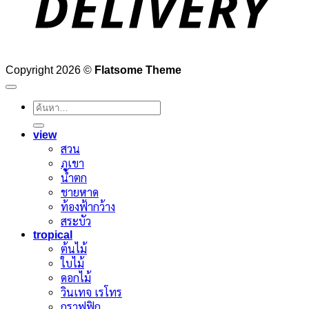
Copyright 2026 ©
Flatsome Theme
ค้นหา:
view
สวน
ภูเขา
น้ำตก
ชายหาด
ท้องฟ้ากว้าง
สระบัว
tropical
ต้นไม้
ใบไม้
ดอกไม้
วินเทจ เรโทร
กราฟฟิก