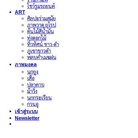
โชว์รูมรถยนต์
ART
ศิลปะร่วมสมัย
ภาพวาด ยุโรป
ต้นไม้สีน้ำมัน
ทุ่งดอกไม้
ทิวทัศน์ ขาว-ดำ
ภูเขาขาวดำ
พลบค่ำเมฆฝน
ภาพมงคล
นกยูง
เสือ
ปลาคาบ
ม้าวิ่ง
นกกระเรียน
กวนอู
เข้าสู่ระบบ
Newsletter