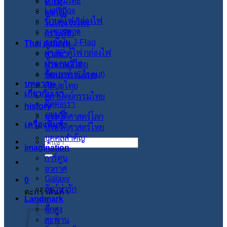
ผ้าคลุมโต๊ะ
ใบไม้
Lightbox
ดอกไม้
ป้ายตู้ไฟ กล่องไฟ
วินเทจ เรโทร
ธงชายหาด
กราฟฟิก
ธงญี่ปุ่น J-Flag
Thai pattern
ผ้า 3P ตู้ไฟ กล่องไฟ
ศาสนา
ผ้าแคนวาส
ประเพณีไทย
คัตเอาท์ (Cut out)
วัฒนะธรรมไทย
บทความ
ศิลปะไทย
เกี่ยวกับเรา
สภาปัตย์กรรมไทย
ติดต่อเรา
history
แผนที่
ประวัติศาสตร์โลก
เครื่องพิมพ์
ประวัติศาสตร์ไทย
บุคคลสำคัญ
ค้นหา:
imagination
การ์ตูน
อวกาศ
Galaxy
0
สัตว์น่ารัก
ตะกร้าสินค้า
Landmark
ตึกสูง
สะพาน