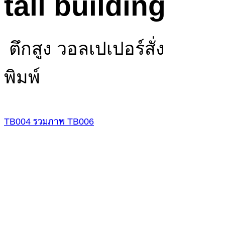
tall building
ตึกสูง วอลเปเปอร์สั่ง
พิมพ์
TB004
รวมภาพ
TB006