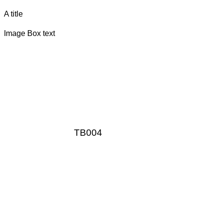
A title
Image Box text
TB004