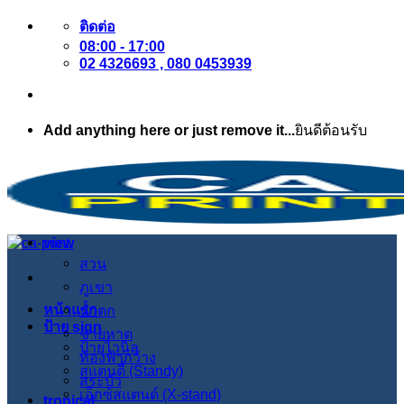
ข้าม
ติดต่อ
08:00 - 17:00
ไป
02 4326693 , 080 0453939
ยัง
เนื้อหา
Add anything here or just remove it...
ยินดีต้อนรับ
view
สวน
ภูเขา
หน้าแรก
น้ำตก
ป้าย sign
ชายหาด
ป้ายไวนิล
ท้องฟ้ากว้าง
สแตนดี้ (Standy)
สระบัว
เอ็กซ์สแตนด์ (X-stand)
tropical