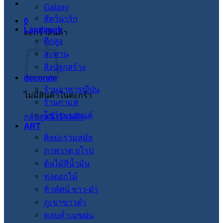
Galaxy
สัตว์น่ารัก
0
Landmark
ตะกร้าสินค้า
ตึกสูง
สะพาน
สิ่งปลูกสร้าง
decorate
ร้านอาหารญี่ปุ่น
ไม่มีสินค้าในตะกร้า
ร้านกาแฟ
โชว์รูมรถยนต์
กลับสู่หน้าร้านค้า
ART
ศิลปะร่วมสมัย
ภาพวาด ยุโรป
ต้นไม้สีน้ำมัน
ทุ่งดอกไม้
ทิวทัศน์ ขาว-ดำ
ภูเขาขาวดำ
พลบค่ำเมฆฝน