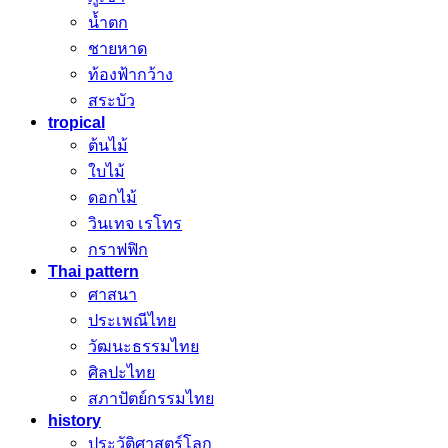
น้ำตก
ชายหาด
ท้องฟ้ากว้าง
สระบัว
tropical
ต้นไม้
ใบไม้
ดอกไม้
วินเทจ เรโทร
กราฟฟิก
Thai pattern
ศาสนา
ประเพณีไทย
วัฒนะธรรมไทย
ศิลปะไทย
สภาปัตย์กรรมไทย
history
ประวัติศาสตร์โลก