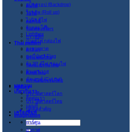
แบ็คดรอป (Backdrop)
ต้นไม้
โรลอัพ (Roll up)
ใบไม้
ไวนิล ตู้ไฟ
ดอกไม้
ผ้าคลุมโต๊ะ
วินเทจ เรโทร
Lightbox
กราฟฟิก
ป้ายตู้ไฟ กล่องไฟ
Thai pattern
ธงชายหาด
ศาสนา
ธงญี่ปุ่น J-Flag
ประเพณีไทย
ผ้า 3P ตู้ไฟ กล่องไฟ
วัฒนะธรรมไทย
ผ้าแคนวาส
ศิลปะไทย
คัตเอาท์ (Cut out)
สภาปัตย์กรรมไทย
บทความ
history
เกี่ยวกับเรา
ประวัติศาสตร์โลก
ติดต่อเรา
ประวัติศาสตร์ไทย
แผนที่
บุคคลสำคัญ
เครื่องพิมพ์
imagination
การ์ตูน
ค้นหา:
อวกาศ