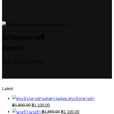
สั่งได้ทุกขนาดที่
ต้องการ
โทร. 080 045 3939
Latest
สระบัวกลางป่า
Original
Current
฿
1,890.00
฿
1,100.00
price
price
Original
Current
นางรำ
฿
1,890.00
฿
1,100.00
was:
is: