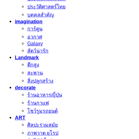
ประวัติศาสตร์ไทย
บุคคลสำคัญ
imagination
การ์ตูน
อวกาศ
Galaxy
สัตว์น่ารัก
Landmark
ตึกสูง
สะพาน
สิ่งปลูกสร้าง
decorate
ร้านอาหารญี่ปุ่น
ร้านกาแฟ
โชว์รูมรถยนต์
ART
ศิลปะร่วมสมัย
ภาพวาด ยุโรป