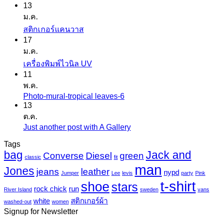
13
ม.ค.
ไม่มี
สติกเกอร์แคนวาส
17
ความ
ม.ค.
เห็น
ไม่มี
เครื่องพิมพ์ไวนิล UV
บน
11
ความ
สติ
พ.ค.
เห็น
ก
Photo-mural-tropical leaves-6
ไม่มี
บน
เกอร์
13
ความ
เครื่องพิมพ์
ต.ค.
แค
เห็น
ไว
Just another post with A Gallery
ไม่มี
นวาส
บน
นิล
ความ
Tags
Photo-
UV
bag
Jack and
เห็น
mural-
Converse
Diesel
green
classic
fit
tropical
บน
man
Jones
jeans
leather
nypd
leaves-
Jumper
Lee
levis
party
Pink
Just
6
t-shirt
shoe
stars
another
rock chick
run
River Island
sweden
vans
post
white
สติกเกอร์ผ้า
washed-out
women
with
Signup for Newsletter
A