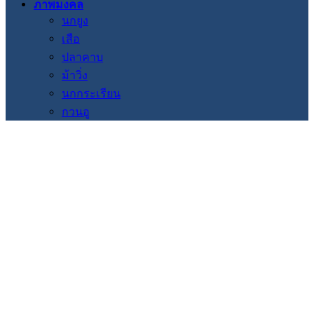
ภาพมงคล
นกยูง
เสือ
ปลาคาบ
ม้าวิ่ง
นกกระเรียน
กวนอู