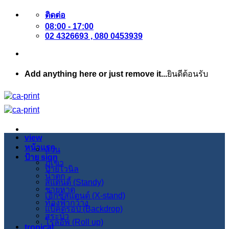
ข้าม
ติดต่อ
08:00 - 17:00
ไป
02 4326693 , 080 0453939
ยัง
เนื้อหา
Add anything here or just remove it...
ยินดีต้อนรับ
view
หน้าแรก
สวน
ป้าย sign
ภูเขา
ป้ายไวนิล
น้ำตก
สแตนดี้ (Standy)
ชายหาด
เอ็กซ์สแตนด์ (X-stand)
ท้องฟ้ากว้าง
แบ็คดรอป (Backdrop)
สระบัว
โรลอัพ (Roll up)
tropical