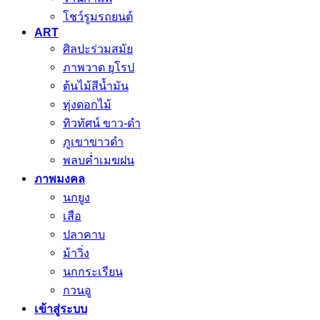
โชว์รูมรถยนต์
ART
ศิลปะร่วมสมัย
ภาพวาด ยุโรป
ต้นไม้สีน้ำมัน
ทุ่งดอกไม้
ทิวทัศน์ ขาว-ดำ
ภูเขาขาวดำ
พลบค่ำเมฆฝน
ภาพมงคล
นกยูง
เสือ
ปลาคาบ
ม้าวิ่ง
นกกระเรียน
กวนอู
เข้าสู่ระบบ