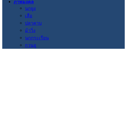
ภาพมงคล
นกยูง
เสือ
ปลาคาบ
ม้าวิ่ง
นกกระเรียน
กวนอู