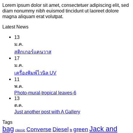
Lorem ipsum dolor sit amet, consectetuer adipiscing elit, sed
diam nonummy nibh euismod tincidunt ut laoreet dolore
magna aliquam erat volutpat.
Latest News
13
ม.ค.
ไม่มี
สติกเกอร์แคนวาส
17
ความ
ม.ค.
เห็น
ไม่มี
เครื่องพิมพ์ไวนิล UV
บน
11
ความ
สติ
พ.ค.
เห็น
ก
Photo-mural-tropical leaves-6
ไม่มี
บน
เกอร์
13
ความ
เครื่องพิมพ์
ต.ค.
แค
เห็น
ไว
Just another post with A Gallery
ไม่มี
นวาส
บน
นิล
ความ
Tags
Photo-
UV
bag
Jack and
เห็น
mural-
Converse
Diesel
green
classic
fit