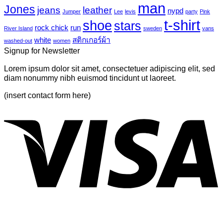
tropical
บน
man
Jones
jeans
leather
nypd
leaves-
Jumper
Lee
levis
party
Pink
Just
6
t-shirt
shoe
stars
another
rock chick
run
River Island
sweden
vans
post
white
สติกเกอร์ผ้า
washed-out
women
with
Signup for Newsletter
A
Gallery
Lorem ipsum dolor sit amet, consectetuer adipiscing elit, sed
diam nonummy nibh euismod tincidunt ut laoreet.
(insert contact form here)
V
P