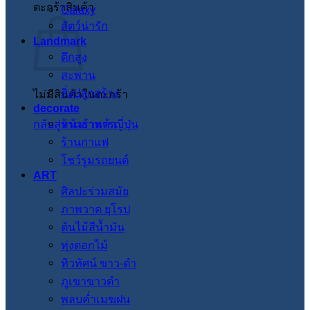
ตะกร้าสินค้า
Galaxy
สัตว์น่ารัก
Landmark
ตึกสูง
สะพาน
สิ่งปลูกสร้าง
ไม่มีสินค้าในตะกร้า
decorate
กลับสู่หน้าร้านค้า
ร้านอาหารญี่ปุ่น
ร้านกาแฟ
โชว์รูมรถยนต์
ART
ศิลปะร่วมสมัย
ภาพวาด ยุโรป
ต้นไม้สีน้ำมัน
ทุ่งดอกไม้
ทิวทัศน์ ขาว-ดำ
ภูเขาขาวดำ
พลบค่ำเมฆฝน