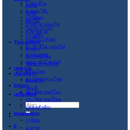
ไวนิล ตู้ไฟ
ต้นไม้
ผ้าคลุมโต๊ะ
ใบไม้
Lightbox
ดอกไม้
ป้ายตู้ไฟ กล่องไฟ
วินเทจ เรโทร
ธงชายหาด
กราฟฟิก
ธงญี่ปุ่น J-Flag
Thai pattern
ผ้า 3P ตู้ไฟ กล่องไฟ
ศาสนา
ผ้าแคนวาส
ประเพณีไทย
คัตเอาท์ (Cut out)
วัฒนะธรรมไทย
บทความ
ศิลปะไทย
เกี่ยวกับเรา
สภาปัตย์กรรมไทย
ติดต่อเรา
history
แผนที่
ประวัติศาสตร์โลก
เครื่องพิมพ์
ประวัติศาสตร์ไทย
ค้นหา:
บุคคลสำคัญ
imagination
การ์ตูน
0
อวกาศ