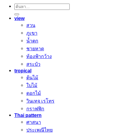
ค้นหา:
view
สวน
ภูเขา
น้ำตก
ชายหาด
ท้องฟ้ากว้าง
สระบัว
tropical
ต้นไม้
ใบไม้
ดอกไม้
วินเทจ เรโทร
กราฟฟิก
Thai pattern
ศาสนา
ประเพณีไทย