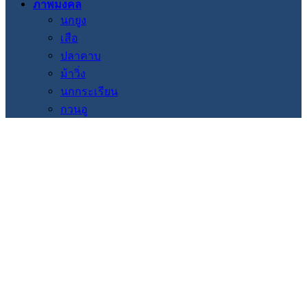
ภาพมงคล
นกยูง
เสือ
ปลาคาบ
ม้าวิ่ง
นกกระเรียน
กวนอู