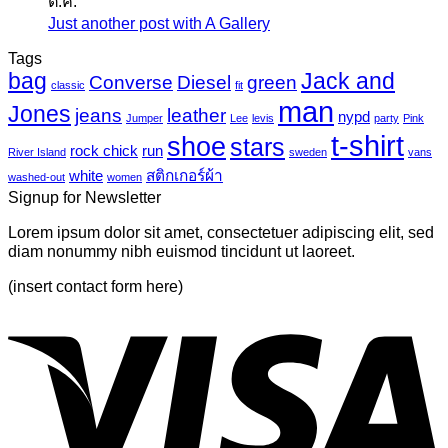
ต.ค.
แค
เห็น
ไว
Just another post with A Gallery
ไม่มี
นวาส
บน
นิล
ความ
Tags
Photo-
UV
bag
Jack and
เห็น
mural-
Converse
Diesel
green
classic
fit
tropical
บน
man
Jones
jeans
leather
nypd
leaves-
Jumper
Lee
levis
party
Pink
Just
6
t-shirt
shoe
stars
another
rock chick
run
River Island
sweden
vans
post
white
สติกเกอร์ผ้า
washed-out
women
with
Signup for Newsletter
A
Gallery
Lorem ipsum dolor sit amet, consectetuer adipiscing elit, sed
diam nonummy nibh euismod tincidunt ut laoreet.
(insert contact form here)
V