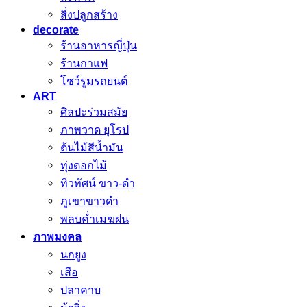
สิ่งปลูกสร้าง
decorate
ร้านอาหารญี่ปุ่น
ร้านกาแฟ
โชว์รูมรถยนต์
ART
ศิลปะร่วมสมัย
ภาพวาด ยุโรป
ต้นไม้สีน้ำมัน
ทุ่งดอกไม้
ทิวทัศน์ ขาว-ดำ
ภูเขาขาวดำ
พลบค่ำเมฆฝน
ภาพมงคล
นกยูง
เสือ
ปลาคาบ