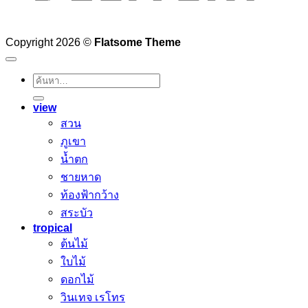
Copyright 2026 ©
Flatsome Theme
ค้นหา:
view
สวน
ภูเขา
น้ำตก
ชายหาด
ท้องฟ้ากว้าง
สระบัว
tropical
ต้นไม้
ใบไม้
ดอกไม้
วินเทจ เรโทร