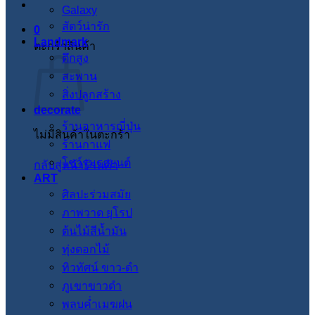
Galaxy
สัตว์น่ารัก
0
Landmark
ตะกร้าสินค้า
ตึกสูง
สะพาน
สิ่งปลูกสร้าง
decorate
ร้านอาหารญี่ปุ่น
ไม่มีสินค้าในตะกร้า
ร้านกาแฟ
โชว์รูมรถยนต์
กลับสู่หน้าร้านค้า
ART
ศิลปะร่วมสมัย
ภาพวาด ยุโรป
ต้นไม้สีน้ำมัน
ทุ่งดอกไม้
ทิวทัศน์ ขาว-ดำ
ภูเขาขาวดำ
พลบค่ำเมฆฝน