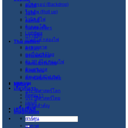
แบ็คดรอป (Backdrop)
ต้นไม้
โรลอัพ (Roll up)
ใบไม้
ไวนิล ตู้ไฟ
ดอกไม้
ผ้าคลุมโต๊ะ
วินเทจ เรโทร
Lightbox
กราฟฟิก
ป้ายตู้ไฟ กล่องไฟ
Thai pattern
ธงชายหาด
ศาสนา
ธงญี่ปุ่น J-Flag
ประเพณีไทย
ผ้า 3P ตู้ไฟ กล่องไฟ
วัฒนะธรรมไทย
ผ้าแคนวาส
ศิลปะไทย
คัตเอาท์ (Cut out)
สภาปัตย์กรรมไทย
บทความ
history
เกี่ยวกับเรา
ประวัติศาสตร์โลก
ติดต่อเรา
ประวัติศาสตร์ไทย
แผนที่
บุคคลสำคัญ
เครื่องพิมพ์
imagination
การ์ตูน
ค้นหา:
อวกาศ