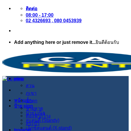
ข้าม
ติดต่อ
08:00 - 17:00
ไป
02 4326693 , 080 0453939
ยัง
เนื้อหา
Add anything here or just remove it...
ยินดีต้อนรับ
view
สวน
ภูเขา
หน้าแรก
น้ำตก
ป้าย sign
ชายหาด
ป้ายไวนิล
ท้องฟ้ากว้าง
สแตนดี้ (Standy)
สระบัว
เอ็กซ์สแตนด์ (X-stand)
tropical