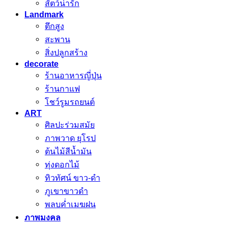
สัตว์น่ารัก
Landmark
ตึกสูง
สะพาน
สิ่งปลูกสร้าง
decorate
ร้านอาหารญี่ปุ่น
ร้านกาแฟ
โชว์รูมรถยนต์
ART
ศิลปะร่วมสมัย
ภาพวาด ยุโรป
ต้นไม้สีน้ำมัน
ทุ่งดอกไม้
ทิวทัศน์ ขาว-ดำ
ภูเขาขาวดำ
พลบค่ำเมฆฝน
ภาพมงคล