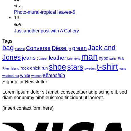
สติ
พ.ค.
เห็น
ก
Photo-mural-tropical leaves-6
ไม่มี
บน
เกอร์
13
ความ
เครื่องพิมพ์
ต.ค.
แค
เห็น
ไว
Just another post with A Gallery
ไม่มี
นวาส
บน
นิล
ความ
Tags
Photo-
UV
bag
Jack and
เห็น
mural-
Converse
Diesel
green
classic
fit
tropical
บน
man
Jones
jeans
leather
nypd
leaves-
Jumper
Lee
levis
party
Pink
Just
6
t-shirt
shoe
stars
another
rock chick
run
River Island
sweden
vans
post
white
สติกเกอร์ผ้า
washed-out
women
with
Signup for Newsletter
A
Gallery
Lorem ipsum dolor sit amet, consectetuer adipiscing elit, sed
diam nonummy nibh euismod tincidunt ut laoreet.
(insert contact form here)
V