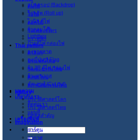
แบ็คดรอป (Backdrop)
ต้นไม้
โรลอัพ (Roll up)
ใบไม้
ไวนิล ตู้ไฟ
ดอกไม้
ผ้าคลุมโต๊ะ
วินเทจ เรโทร
Lightbox
กราฟฟิก
ป้ายตู้ไฟ กล่องไฟ
Thai pattern
ธงชายหาด
ศาสนา
ธงญี่ปุ่น J-Flag
ประเพณีไทย
ผ้า 3P ตู้ไฟ กล่องไฟ
วัฒนะธรรมไทย
ผ้าแคนวาส
ศิลปะไทย
คัตเอาท์ (Cut out)
สภาปัตย์กรรมไทย
บทความ
history
เกี่ยวกับเรา
ประวัติศาสตร์โลก
ติดต่อเรา
ประวัติศาสตร์ไทย
แผนที่
บุคคลสำคัญ
เครื่องพิมพ์
imagination
การ์ตูน
ค้นหา:
อวกาศ