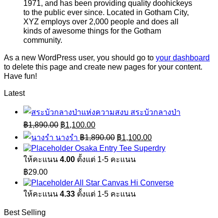
1971, and has been providing quality doohickeys
to the public ever since. Located in Gotham City,
XYZ employs over 2,000 people and does all
kinds of awesome things for the Gotham
community.
As a new WordPress user, you should go to
your dashboard
to delete this page and create new pages for your content.
Have fun!
Latest
สระบัวกลางป่า
Original
Current
฿
1,890.00
฿
1,100.00
price
price
Original
Current
นางรำ
฿
1,890.00
฿
1,100.00
was:
is:
price
price
Osaka Entry Tee Superdry
฿1,890.00.
฿1,100.00.
was:
is:
ให้คะแนน
4.00
ตั้งแต่ 1-5 คะแนน
฿1,890.00.
฿1,100.00.
฿
29.00
All Star Canvas Hi Converse
ให้คะแนน
4.33
ตั้งแต่ 1-5 คะแนน
Best Selling