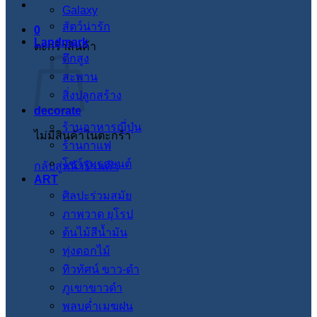
Galaxy
สัตว์น่ารัก
0
Landmark
ตะกร้าสินค้า
ตึกสูง
สะพาน
สิ่งปลูกสร้าง
decorate
ร้านอาหารญี่ปุ่น
ไม่มีสินค้าในตะกร้า
ร้านกาแฟ
โชว์รูมรถยนต์
กลับสู่หน้าร้านค้า
ART
ศิลปะร่วมสมัย
ภาพวาด ยุโรป
ต้นไม้สีน้ำมัน
ทุ่งดอกไม้
ทิวทัศน์ ขาว-ดำ
ภูเขาขาวดำ
พลบค่ำเมฆฝน