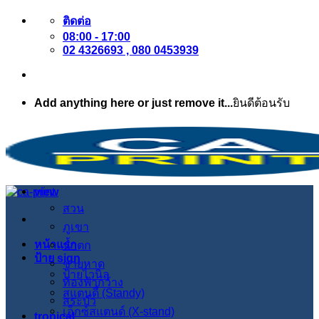
ข้าม
ติดต่อ
08:00 - 17:00
ไป
02 4326693 , 080 0453939
ยัง
เนื้อหา
Add anything here or just remove it...
ยินดีต้อนรับ
view
สวน
ภูเขา
หน้าแรก
น้ำตก
ป้าย sign
ชายหาด
ป้ายไวนิล
ท้องฟ้ากว้าง
สแตนดี้ (Standy)
สระบัว
เอ็กซ์สแตนด์ (X-stand)
tropical