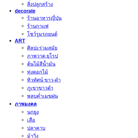
สิ่งปลูกสร้าง
decorate
ร้านอาหารญี่ปุ่น
ร้านกาแฟ
โชว์รูมรถยนต์
ART
ศิลปะร่วมสมัย
ภาพวาด ยุโรป
ต้นไม้สีน้ำมัน
ทุ่งดอกไม้
ทิวทัศน์ ขาว-ดำ
ภูเขาขาวดำ
พลบค่ำเมฆฝน
ภาพมงคล
นกยูง
เสือ
ปลาคาบ
ม้าวิ่ง