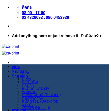
ข้าม
ติดต่อ
08:00 - 17:00
ไป
02 4326693 , 080 0453939
ยัง
เนื้อหา
Add anything here or just remove it...
ยินดีต้อนรับ
view
หน้าแรก
สวน
ป้าย sign
ภูเขา
ป้ายไวนิล
น้ำตก
สแตนดี้ (Standy)
ชายหาด
เอ็กซ์สแตนด์ (X-stand)
ท้องฟ้ากว้าง
แบ็คดรอป (Backdrop)
สระบัว
โรลอัพ (Roll up)
tropical