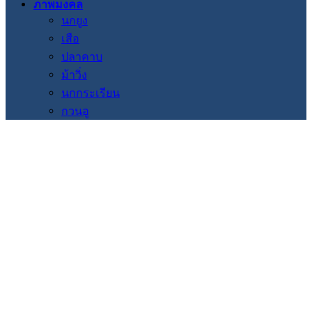
ภาพมงคล
นกยูง
เสือ
ปลาคาบ
ม้าวิ่ง
นกกระเรียน
กวนอู