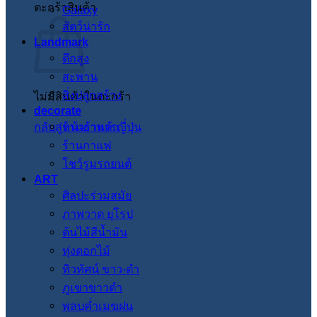
ตะกร้าสินค้า
Galaxy
สัตว์น่ารัก
Landmark
ตึกสูง
สะพาน
สิ่งปลูกสร้าง
ไม่มีสินค้าในตะกร้า
decorate
กลับสู่หน้าร้านค้า
ร้านอาหารญี่ปุ่น
ร้านกาแฟ
โชว์รูมรถยนต์
ART
ศิลปะร่วมสมัย
ภาพวาด ยุโรป
ต้นไม้สีน้ำมัน
ทุ่งดอกไม้
ทิวทัศน์ ขาว-ดำ
ภูเขาขาวดำ
พลบค่ำเมฆฝน