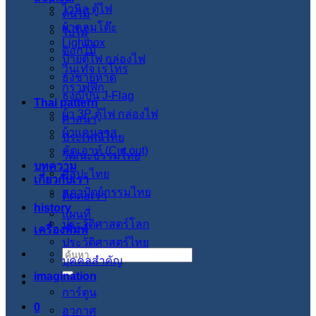
ไวนิล ตู้ไฟ
ต้นไม้
ผ้าคลุมโต๊ะ
ใบไม้
Lightbox
ดอกไม้
ป้ายตู้ไฟ กล่องไฟ
วินเทจ เรโทร
ธงชายหาด
กราฟฟิก
ธงญี่ปุ่น J-Flag
Thai pattern
ผ้า 3P ตู้ไฟ กล่องไฟ
ศาสนา
ผ้าแคนวาส
ประเพณีไทย
คัตเอาท์ (Cut out)
วัฒนะธรรมไทย
บทความ
ศิลปะไทย
เกี่ยวกับเรา
สภาปัตย์กรรมไทย
ติดต่อเรา
history
แผนที่
ประวัติศาสตร์โลก
เครื่องพิมพ์
ประวัติศาสตร์ไทย
ค้นหา:
บุคคลสำคัญ
imagination
การ์ตูน
0
อวกาศ