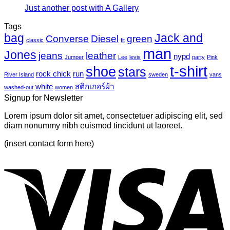
เห็น
ไว
Just another post with A Gallery
ไม่มี
นวาส
บน
นิล
ความ
Tags
Photo-
UV
bag
Jack and
เห็น
mural-
Converse
Diesel
green
classic
fit
tropical
บน
man
Jones
jeans
leather
nypd
leaves-
Jumper
Lee
levis
party
Pink
Just
6
t-shirt
shoe
stars
another
rock chick
run
River Island
sweden
vans
post
white
สติกเกอร์ผ้า
washed-out
women
with
Signup for Newsletter
A
Gallery
Lorem ipsum dolor sit amet, consectetuer adipiscing elit, sed
diam nonummy nibh euismod tincidunt ut laoreet.
(insert contact form here)
V