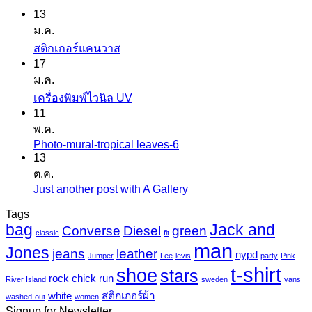
13
ม.ค.
ไม่มี
สติกเกอร์แคนวาส
17
ความ
ม.ค.
เห็น
ไม่มี
เครื่องพิมพ์ไวนิล UV
บน
11
ความ
สติ
พ.ค.
เห็น
ก
Photo-mural-tropical leaves-6
ไม่มี
บน
เกอร์
13
ความ
เครื่องพิมพ์
ต.ค.
แค
เห็น
ไว
Just another post with A Gallery
ไม่มี
นวาส
บน
นิล
ความ
Tags
Photo-
UV
bag
Jack and
เห็น
mural-
Converse
Diesel
green
classic
fit
tropical
บน
man
Jones
jeans
leather
nypd
leaves-
Jumper
Lee
levis
party
Pink
Just
6
t-shirt
shoe
stars
another
rock chick
run
River Island
sweden
vans
post
white
สติกเกอร์ผ้า
washed-out
women
with
Signup for Newsletter