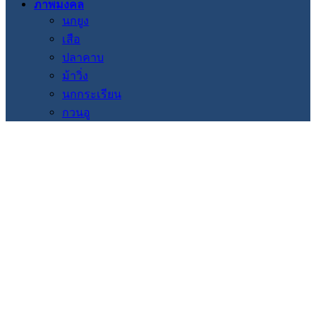
ภาพมงคล
นกยูง
เสือ
ปลาคาบ
ม้าวิ่ง
นกกระเรียน
กวนอู