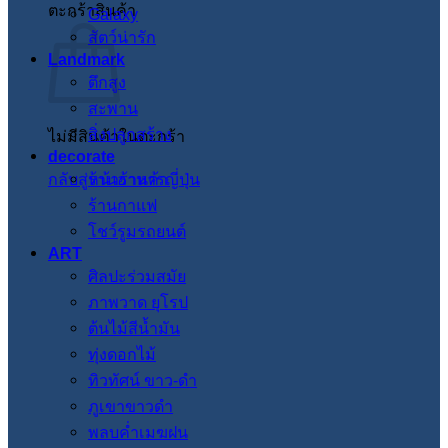
ตะกร้าสินค้า
Galaxy
สัตว์น่ารัก
Landmark
ตึกสูง
สะพาน
สิ่งปลูกสร้าง
ไม่มีสินค้าในตะกร้า
decorate
กลับสู่หน้าร้านค้า
ร้านอาหารญี่ปุ่น
ร้านกาแฟ
โชว์รูมรถยนต์
ART
ศิลปะร่วมสมัย
ภาพวาด ยุโรป
ต้นไม้สีน้ำมัน
ทุ่งดอกไม้
ทิวทัศน์ ขาว-ดำ
ภูเขาขาวดำ
พลบค่ำเมฆฝน