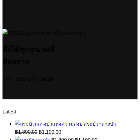
สั่งได้ทุกขนาดที่
ต้องการ
โทร. 080 045 3939
Latest
สระบัวกลางป่า
Original
Current
฿
1,890.00
฿
1,100.00
price
price
Original
Current