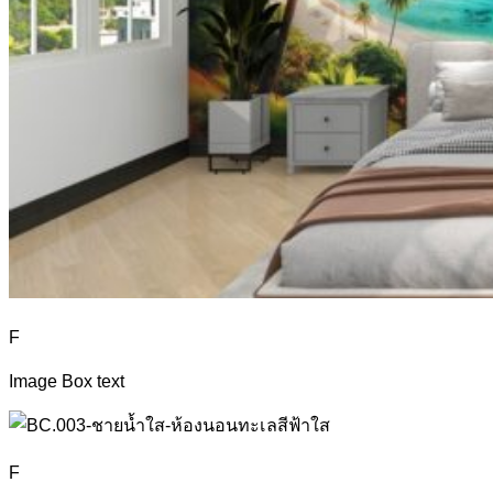
F
Image Box text
F