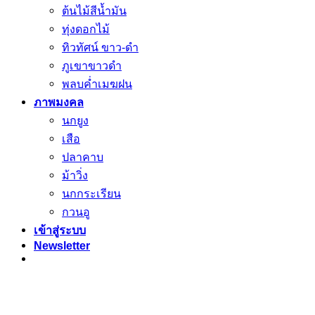
ต้นไม้สีน้ำมัน
ทุ่งดอกไม้
ทิวทัศน์ ขาว-ดำ
ภูเขาขาวดำ
พลบค่ำเมฆฝน
ภาพมงคล
นกยูง
เสือ
ปลาคาบ
ม้าวิ่ง
นกกระเรียน
กวนอู
เข้าสู่ระบบ
Newsletter