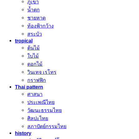
ภูเขา
น้ำตก
ชายหาด
ท้องฟ้ากว้าง
สระบัว
tropical
ต้นไม้
ใบไม้
ดอกไม้
วินเทจ เรโทร
กราฟฟิก
Thai pattern
ศาสนา
ประเพณีไทย
วัฒนะธรรมไทย
ศิลปะไทย
สภาปัตย์กรรมไทย
history