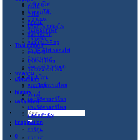
ไวนิล ตู้ไฟ
ต้นไม้
ผ้าคลุมโต๊ะ
ใบไม้
Lightbox
ดอกไม้
ป้ายตู้ไฟ กล่องไฟ
วินเทจ เรโทร
ธงชายหาด
กราฟฟิก
ธงญี่ปุ่น J-Flag
Thai pattern
ผ้า 3P ตู้ไฟ กล่องไฟ
ศาสนา
ผ้าแคนวาส
ประเพณีไทย
คัตเอาท์ (Cut out)
วัฒนะธรรมไทย
บทความ
ศิลปะไทย
เกี่ยวกับเรา
สภาปัตย์กรรมไทย
ติดต่อเรา
history
แผนที่
ประวัติศาสตร์โลก
เครื่องพิมพ์
ประวัติศาสตร์ไทย
ค้นหา:
บุคคลสำคัญ
imagination
การ์ตูน
0
อวกาศ