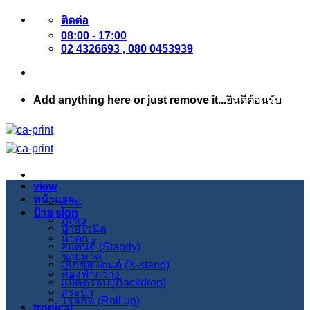
ข้าม
ติดต่อ
08:00 - 17:00
ไป
02 4326693 , 080 0453939
ยัง
เนื้อหา
Add anything here or just remove it...
ยินดีต้อนรับ
view
หน้าแรก
สวน
ป้าย sign
ภูเขา
ป้ายไวนิล
น้ำตก
สแตนดี้ (Standy)
ชายหาด
เอ็กซ์สแตนด์ (X-stand)
ท้องฟ้ากว้าง
แบ็คดรอป (Backdrop)
สระบัว
โรลอัพ (Roll up)
tropical