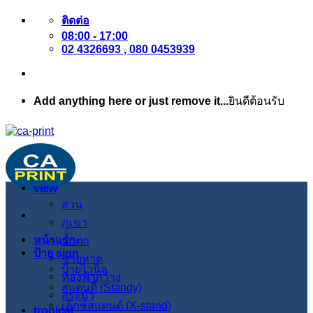
ข้าม
ติดต่อ
08:00 - 17:00
ไป
02 4326693 , 080 0453939
ยัง
เนื้อหา
Add anything here or just remove it...
ยินดีต้อนรับ
view
สวน
ภูเขา
หน้าแรก
น้ำตก
ป้าย sign
ชายหาด
ป้ายไวนิล
ท้องฟ้ากว้าง
สแตนดี้ (Standy)
สระบัว
เอ็กซ์สแตนด์ (X-stand)
tropical