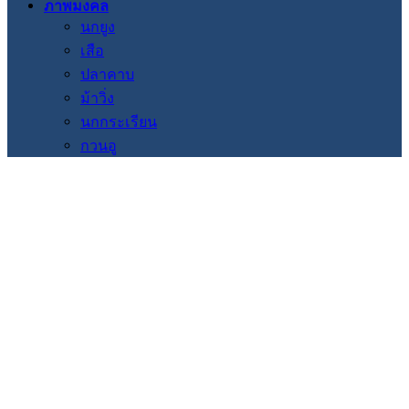
ภาพมงคล
นกยูง
เสือ
ปลาคาบ
ม้าวิ่ง
นกกระเรียน
กวนอู