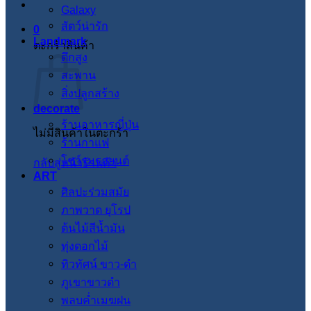
Galaxy
สัตว์น่ารัก
0
Landmark
ตะกร้าสินค้า
ตึกสูง
สะพาน
สิ่งปลูกสร้าง
decorate
ร้านอาหารญี่ปุ่น
ไม่มีสินค้าในตะกร้า
ร้านกาแฟ
โชว์รูมรถยนต์
กลับสู่หน้าร้านค้า
ART
ศิลปะร่วมสมัย
ภาพวาด ยุโรป
ต้นไม้สีน้ำมัน
ทุ่งดอกไม้
ทิวทัศน์ ขาว-ดำ
ภูเขาขาวดำ
พลบค่ำเมฆฝน