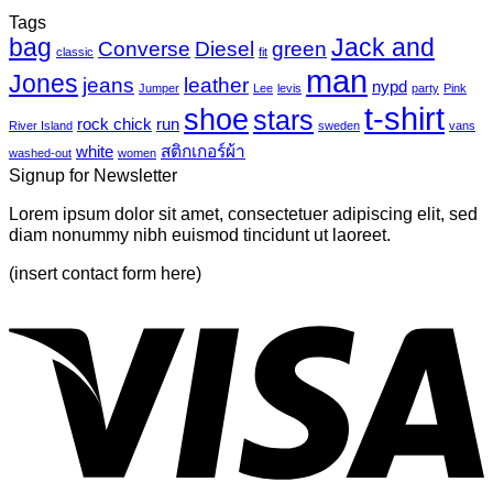
บน
นิล
ความ
Tags
Photo-
UV
bag
Jack and
เห็น
mural-
Converse
Diesel
green
classic
fit
tropical
บน
man
Jones
jeans
leather
nypd
leaves-
Jumper
Lee
levis
party
Pink
Just
6
t-shirt
shoe
stars
another
rock chick
run
River Island
sweden
vans
post
white
สติกเกอร์ผ้า
washed-out
women
with
Signup for Newsletter
A
Gallery
Lorem ipsum dolor sit amet, consectetuer adipiscing elit, sed
diam nonummy nibh euismod tincidunt ut laoreet.
(insert contact form here)
V