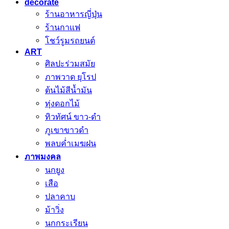
decorate
ร้านอาหารญี่ปุ่น
ร้านกาแฟ
โชว์รูมรถยนต์
ART
ศิลปะร่วมสมัย
ภาพวาด ยุโรป
ต้นไม้สีน้ำมัน
ทุ่งดอกไม้
ทิวทัศน์ ขาว-ดำ
ภูเขาขาวดำ
พลบค่ำเมฆฝน
ภาพมงคล
นกยูง
เสือ
ปลาคาบ
ม้าวิ่ง
นกกระเรียน