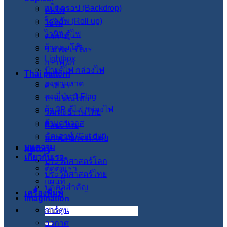
แบ็คดรอป (Backdrop)
ต้นไม้
โรลอัพ (Roll up)
ใบไม้
ไวนิล ตู้ไฟ
ดอกไม้
ผ้าคลุมโต๊ะ
วินเทจ เรโทร
Lightbox
กราฟฟิก
ป้ายตู้ไฟ กล่องไฟ
Thai pattern
ธงชายหาด
ศาสนา
ธงญี่ปุ่น J-Flag
ประเพณีไทย
ผ้า 3P ตู้ไฟ กล่องไฟ
วัฒนะธรรมไทย
ผ้าแคนวาส
ศิลปะไทย
คัตเอาท์ (Cut out)
สภาปัตย์กรรมไทย
บทความ
history
เกี่ยวกับเรา
ประวัติศาสตร์โลก
ติดต่อเรา
ประวัติศาสตร์ไทย
แผนที่
บุคคลสำคัญ
เครื่องพิมพ์
imagination
การ์ตูน
ค้นหา:
อวกาศ