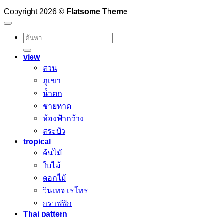
Copyright 2026 ©
Flatsome Theme
ค้นหา:
view
สวน
ภูเขา
น้ำตก
ชายหาด
ท้องฟ้ากว้าง
สระบัว
tropical
ต้นไม้
ใบไม้
ดอกไม้
วินเทจ เรโทร
กราฟฟิก
Thai pattern