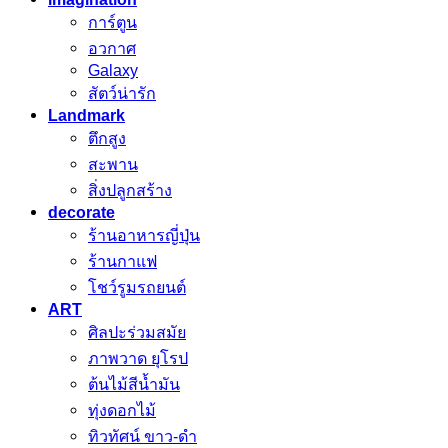
การ์ตูน
อวกาศ
Galaxy
สัตว์น่ารัก
Landmark
ตึกสูง
สะพาน
สิ่งปลูกสร้าง
decorate
ร้านอาหารญี่ปุ่น
ร้านกาแฟ
โชว์รูมรถยนต์
ART
ศิลปะร่วมสมัย
ภาพวาด ยุโรป
ต้นไม้สีน้ำมัน
ทุ่งดอกไม้
ทิวทัศน์ ขาว-ดำ