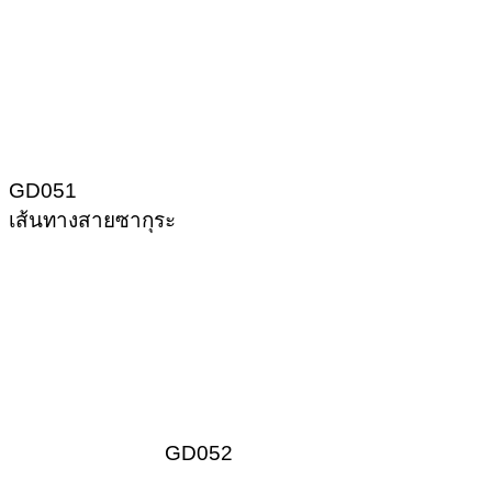
GD051
เส้นทางสายซากุระ
GD052