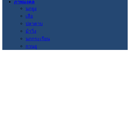
ภาพมงคล
นกยูง
เสือ
ปลาคาบ
ม้าวิ่ง
นกกระเรียน
กวนอู