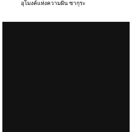
อุโมงค์แห่งความฝัน ซากุระ