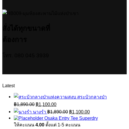
สั่งได้ทุกขนาดที่
ต้องการ
โทร. 080 045 3939
Latest
สระบัวกลางป่า
Original
Current
฿
1,890.00
฿
1,100.00
price
price
Original
Current
นางรำ
฿
1,890.00
฿
1,100.00
was:
is:
price
price
Osaka Entry Tee Superdry
฿1,890.00.
฿1,100.00.
was:
is:
ให้คะแนน
4.00
ตั้งแต่ 1-5 คะแนน
฿1,890.00.
฿1,100.00.