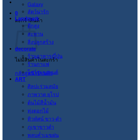
Galaxy
สัตว์น่ารัก
0
Landmark
ตะกร้าสินค้า
ตึกสูง
สะพาน
สิ่งปลูกสร้าง
decorate
ร้านอาหารญี่ปุ่น
ไม่มีสินค้าในตะกร้า
ร้านกาแฟ
โชว์รูมรถยนต์
กลับสู่หน้าร้านค้า
ART
ศิลปะร่วมสมัย
ภาพวาด ยุโรป
ต้นไม้สีน้ำมัน
ทุ่งดอกไม้
ทิวทัศน์ ขาว-ดำ
ภูเขาขาวดำ
พลบค่ำเมฆฝน