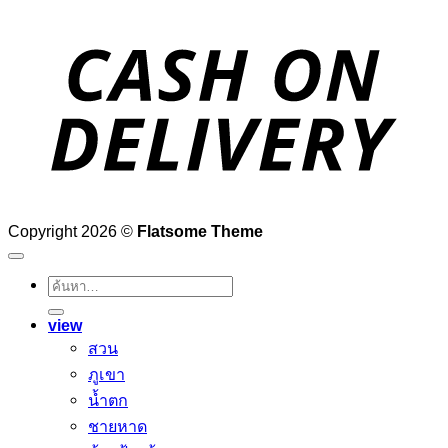
D
Copyright 2026 ©
Flatsome Theme
ค้นหา:
view
สวน
ภูเขา
น้ำตก
ชายหาด