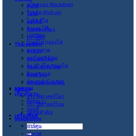
แบ็คดรอป (Backdrop)
ต้นไม้
โรลอัพ (Roll up)
ใบไม้
ไวนิล ตู้ไฟ
ดอกไม้
ผ้าคลุมโต๊ะ
วินเทจ เรโทร
Lightbox
กราฟฟิก
ป้ายตู้ไฟ กล่องไฟ
Thai pattern
ธงชายหาด
ศาสนา
ธงญี่ปุ่น J-Flag
ประเพณีไทย
ผ้า 3P ตู้ไฟ กล่องไฟ
วัฒนะธรรมไทย
ผ้าแคนวาส
ศิลปะไทย
คัตเอาท์ (Cut out)
สภาปัตย์กรรมไทย
บทความ
history
เกี่ยวกับเรา
ประวัติศาสตร์โลก
ติดต่อเรา
ประวัติศาสตร์ไทย
แผนที่
บุคคลสำคัญ
เครื่องพิมพ์
imagination
การ์ตูน
ค้นหา:
อวกาศ