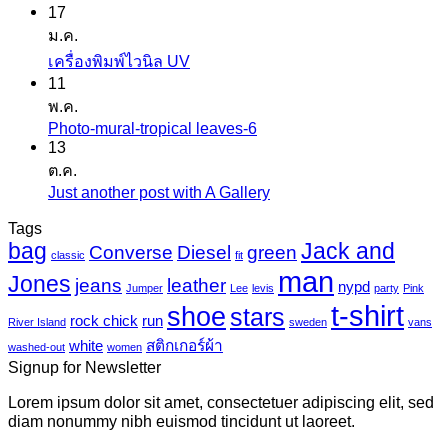
17
ความ
ม.ค.
เห็น
ไม่มี
เครื่องพิมพ์ไวนิล UV
บน
11
ความ
สติ
พ.ค.
เห็น
ก
Photo-mural-tropical leaves-6
ไม่มี
บน
เกอร์
13
ความ
เครื่องพิมพ์
ต.ค.
แค
เห็น
ไว
Just another post with A Gallery
ไม่มี
นวาส
บน
นิล
ความ
Tags
Photo-
UV
bag
Jack and
เห็น
mural-
Converse
Diesel
green
classic
fit
tropical
บน
man
Jones
jeans
leather
nypd
leaves-
Jumper
Lee
levis
party
Pink
Just
6
t-shirt
shoe
stars
another
rock chick
run
River Island
sweden
vans
post
white
สติกเกอร์ผ้า
washed-out
women
with
Signup for Newsletter
A
Gallery
Lorem ipsum dolor sit amet, consectetuer adipiscing elit, sed
diam nonummy nibh euismod tincidunt ut laoreet.