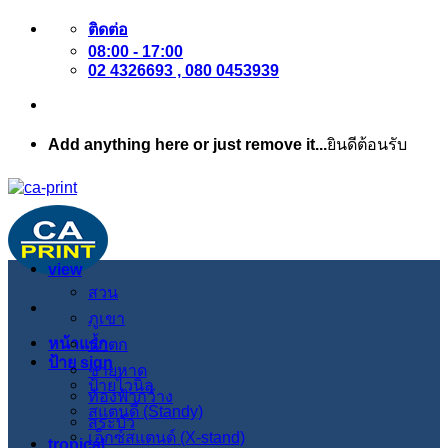
ข้าม
ติดต่อ
08:00 - 17:00
ไป
02 4326693 , 080 0453939
ยัง
เนื้อหา
Add anything here or just remove it...
ยินดีต้อนรับ
view
สวน
ภูเขา
หน้าแรก
น้ำตก
ป้าย sign
ชายหาด
ป้ายไวนิล
ท้องฟ้ากว้าง
สแตนดี้ (Standy)
สระบัว
เอ็กซ์สแตนด์ (X-stand)
tropical