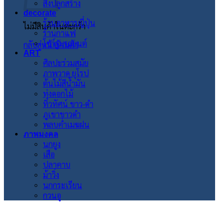
สิ่งปลูกสร้าง
decorate
ร้านอาหารญี่ปุ่น
ไม่มีสินค้าในตะกร้า
ร้านกาแฟ
โชว์รูมรถยนต์
กลับสู่หน้าร้านค้า
ART
ศิลปะร่วมสมัย
ภาพวาด ยุโรป
ต้นไม้สีน้ำมัน
ทุ่งดอกไม้
ทิวทัศน์ ขาว-ดำ
ภูเขาขาวดำ
พลบค่ำเมฆฝน
ภาพมงคล
นกยูง
เสือ
ปลาคาบ
ม้าวิ่ง
นกกระเรียน
กวนอู