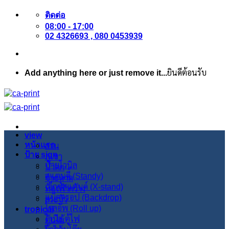
ข้าม
ติดต่อ
ไป
08:00 - 17:00
ยัง
02 4326693 , 080 0453939
เนื้อหา
Add anything here or just remove it...
ยินดีต้อนรับ
view
หน้าแรก
สวน
ป้าย sign
ภูเขา
ป้ายไวนิล
น้ำตก
สแตนดี้ (Standy)
ชายหาด
เอ็กซ์สแตนด์ (X-stand)
ท้องฟ้ากว้าง
แบ็คดรอป (Backdrop)
สระบัว
โรลอัพ (Roll up)
tropical
ไวนิล ตู้ไฟ
ต้นไม้