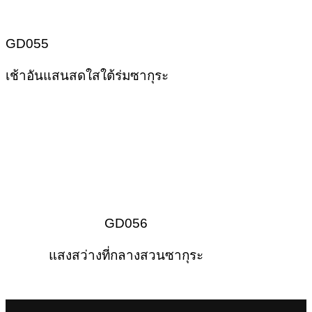
GD055
เช้าอันแสนสดใสใต้ร่มซากุระ
GD056
แสงสว่างที่กลางสวนซากุระ