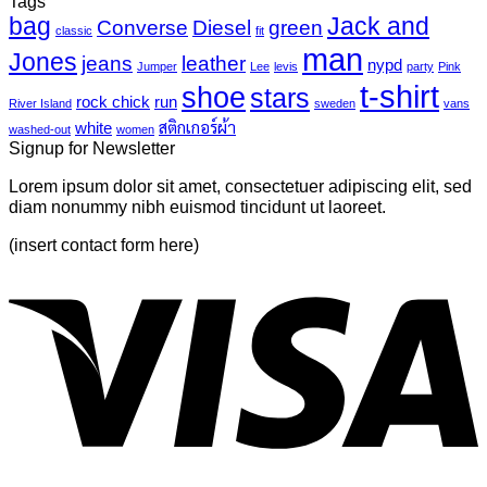
Tags
mural-
เห็น
bag
Jack and
Converse
Diesel
green
tropical
บน
classic
fit
leaves-
man
Just
Jones
jeans
leather
nypd
Jumper
Lee
levis
party
Pink
6
another
t-shirt
shoe
stars
post
rock chick
run
River Island
sweden
vans
with
white
สติกเกอร์ผ้า
washed-out
women
A
Signup for Newsletter
Gallery
Lorem ipsum dolor sit amet, consectetuer adipiscing elit, sed
diam nonummy nibh euismod tincidunt ut laoreet.
(insert contact form here)
V