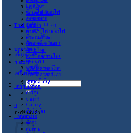
ผ้าคลุมโต๊ะ
ใบไม้
Lightbox
ดอกไม้
ป้ายตู้ไฟ กล่องไฟ
วินเทจ เรโทร
ธงชายหาด
กราฟฟิก
ธงญี่ปุ่น J-Flag
Thai pattern
ผ้า 3P ตู้ไฟ กล่องไฟ
ศาสนา
ผ้าแคนวาส
ประเพณีไทย
คัตเอาท์ (Cut out)
วัฒนะธรรมไทย
บทความ
ศิลปะไทย
เกี่ยวกับเรา
สภาปัตย์กรรมไทย
ติดต่อเรา
history
แผนที่
ประวัติศาสตร์โลก
เครื่องพิมพ์
ประวัติศาสตร์ไทย
บุคคลสำคัญ
ค้นหา:
imagination
การ์ตูน
อวกาศ
Galaxy
0
สัตว์น่ารัก
ตะกร้าสินค้า
Landmark
ตึกสูง
สะพาน