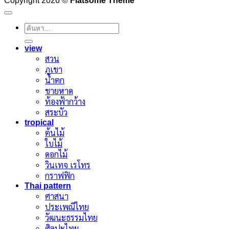
ค้นหา:
view
สวน
ภูเขา
น้ำตก
ชายหาด
ท้องฟ้ากว้าง
สระบัว
tropical
ต้นไม้
ใบไม้
ดอกไม้
วินเทจ เรโทร
กราฟฟิก
Thai pattern
ศาสนา
ประเพณีไทย
วัฒนะธรรมไทย
ศิลปะไทย