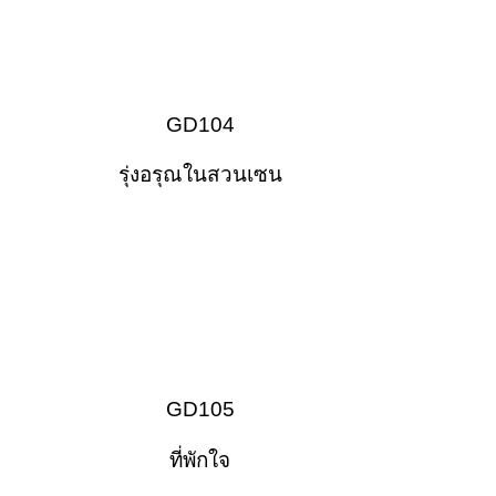
GD104
รุ่งอรุณในสวนเซน
GD105
ที่พักใจ