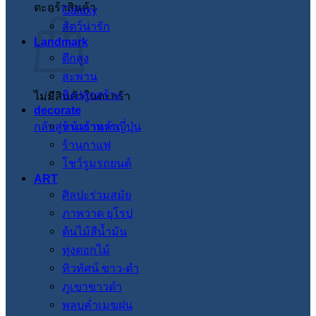
ตะกร้าสินค้า
Galaxy
สัตว์น่ารัก
Landmark
ตึกสูง
สะพาน
สิ่งปลูกสร้าง
ไม่มีสินค้าในตะกร้า
decorate
กลับสู่หน้าร้านค้า
ร้านอาหารญี่ปุ่น
ร้านกาแฟ
โชว์รูมรถยนต์
ART
ศิลปะร่วมสมัย
ภาพวาด ยุโรป
ต้นไม้สีน้ำมัน
ทุ่งดอกไม้
ทิวทัศน์ ขาว-ดำ
ภูเขาขาวดำ
พลบค่ำเมฆฝน