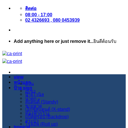
ข้าม
ติดต่อ
08:00 - 17:00
ไป
02 4326693 , 080 0453939
ยัง
เนื้อหา
Add anything here or just remove it...
ยินดีต้อนรับ
view
หน้าแรก
สวน
ป้าย sign
ภูเขา
ป้ายไวนิล
น้ำตก
สแตนดี้ (Standy)
ชายหาด
เอ็กซ์สแตนด์ (X-stand)
ท้องฟ้ากว้าง
แบ็คดรอป (Backdrop)
สระบัว
โรลอัพ (Roll up)
tropical