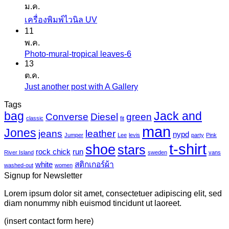
ม.ค.
เห็น
ไม่มี
เครื่องพิมพ์ไวนิล UV
บน
11
ความ
สติ
พ.ค.
เห็น
ก
Photo-mural-tropical leaves-6
ไม่มี
บน
เกอร์
13
ความ
เครื่องพิมพ์
ต.ค.
แค
เห็น
ไว
Just another post with A Gallery
ไม่มี
นวาส
บน
นิล
ความ
Tags
Photo-
UV
bag
Jack and
เห็น
mural-
Converse
Diesel
green
classic
fit
tropical
บน
man
Jones
jeans
leather
nypd
leaves-
Jumper
Lee
levis
party
Pink
Just
6
t-shirt
shoe
stars
another
rock chick
run
River Island
sweden
vans
post
white
สติกเกอร์ผ้า
washed-out
women
with
Signup for Newsletter
A
Gallery
Lorem ipsum dolor sit amet, consectetuer adipiscing elit, sed
diam nonummy nibh euismod tincidunt ut laoreet.
(insert contact form here)