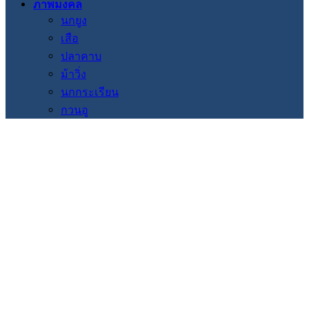
ภาพมงคล
นกยูง
เสือ
ปลาคาบ
ม้าวิ่ง
นกกระเรียน
กวนอู