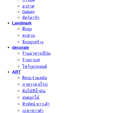
อวกาศ
Galaxy
สัตว์น่ารัก
Landmark
ตึกสูง
สะพาน
สิ่งปลูกสร้าง
decorate
ร้านอาหารญี่ปุ่น
ร้านกาแฟ
โชว์รูมรถยนต์
ART
ศิลปะร่วมสมัย
ภาพวาด ยุโรป
ต้นไม้สีน้ำมัน
ทุ่งดอกไม้
ทิวทัศน์ ขาว-ดำ
ภูเขาขาวดำ