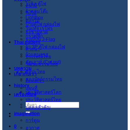
ไวนิล ตู้ไฟ
ต้นไม้
ผ้าคลุมโต๊ะ
ใบไม้
Lightbox
ดอกไม้
ป้ายตู้ไฟ กล่องไฟ
วินเทจ เรโทร
ธงชายหาด
กราฟฟิก
ธงญี่ปุ่น J-Flag
Thai pattern
ผ้า 3P ตู้ไฟ กล่องไฟ
ศาสนา
ผ้าแคนวาส
ประเพณีไทย
คัตเอาท์ (Cut out)
วัฒนะธรรมไทย
บทความ
ศิลปะไทย
เกี่ยวกับเรา
สภาปัตย์กรรมไทย
ติดต่อเรา
history
แผนที่
ประวัติศาสตร์โลก
เครื่องพิมพ์
ประวัติศาสตร์ไทย
ค้นหา:
บุคคลสำคัญ
imagination
การ์ตูน
0
อวกาศ