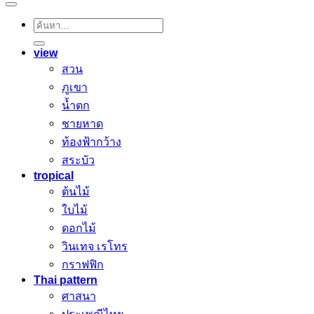
ค้นหา:
view
สวน
ภูเขา
น้ำตก
ชายหาด
ท้องฟ้ากว้าง
สระบัว
tropical
ต้นไม้
ใบไม้
ดอกไม้
วินเทจ เรโทร
กราฟฟิก
Thai pattern
ศาสนา