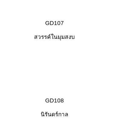
GD107
สวรรค์ในมุมสงบ
GD108
นิรันดร์กาล