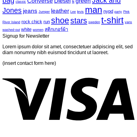
bag
Jack and
Converse
Diesel
green
classic
fit
tropical
บน
man
Jones
jeans
leather
nypd
leaves-
Jumper
Lee
levis
party
Pink
Just
6
t-shirt
shoe
stars
another
rock chick
run
River Island
sweden
vans
post
white
สติกเกอร์ผ้า
washed-out
women
with
Signup for Newsletter
A
Gallery
Lorem ipsum dolor sit amet, consectetuer adipiscing elit, sed
diam nonummy nibh euismod tincidunt ut laoreet.
(insert contact form here)
V
P