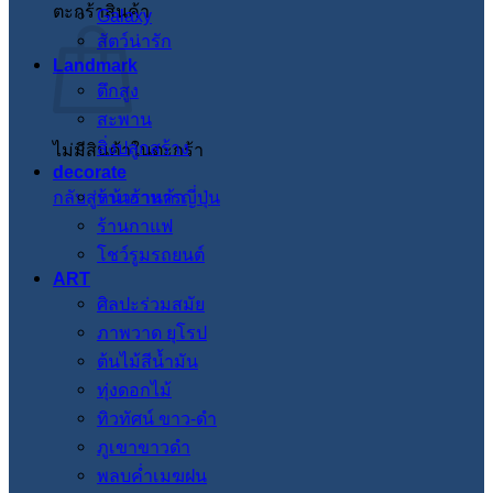
ตะกร้าสินค้า
Galaxy
สัตว์น่ารัก
Landmark
ตึกสูง
สะพาน
สิ่งปลูกสร้าง
ไม่มีสินค้าในตะกร้า
decorate
กลับสู่หน้าร้านค้า
ร้านอาหารญี่ปุ่น
ร้านกาแฟ
โชว์รูมรถยนต์
ART
ศิลปะร่วมสมัย
ภาพวาด ยุโรป
ต้นไม้สีน้ำมัน
ทุ่งดอกไม้
ทิวทัศน์ ขาว-ดำ
ภูเขาขาวดำ
พลบค่ำเมฆฝน