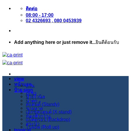
ข้าม
ติดต่อ
08:00 - 17:00
ไป
02 4326693 , 080 0453939
ยัง
เนื้อหา
Add anything here or just remove it...
ยินดีต้อนรับ
view
หน้าแรก
สวน
ป้าย sign
ภูเขา
ป้ายไวนิล
น้ำตก
สแตนดี้ (Standy)
ชายหาด
เอ็กซ์สแตนด์ (X-stand)
ท้องฟ้ากว้าง
แบ็คดรอป (Backdrop)
สระบัว
โรลอัพ (Roll up)
tropical