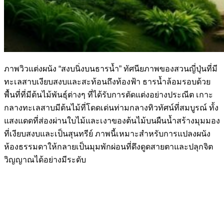
ภาพวิวแต่งผนัง “สงบนิ่งบนธารน้ำ” ทัศนียภาพของสวนญี่ปุ่นที่มี
ทะเลสาบเงียบสงบและสะท้อนถึงท้องฟ้า ธารน้ำล้อมรอบด้วย
พื้นที่ที่มีต้นไม้พันธุ์ต่างๆ ที่ได้รับการตัดแต่งอย่างประณีต เกาะ
กลางทะเลสาบมีต้นไม้ที่โดดเด่นท่ามกลางทิวทัศน์ที่สมบูรณ์ ทั้ง
แสงแดดที่ส่องผ่านใบไม้และเงาของต้นไม้บนผืนน้ำสร้างมุมมอง
ที่เงียบสงบและเป็นสุนทรีย์ ภาพนี้เหมาะสำหรับการแปลงผนัง
ห้องธรรมดาให้กลายเป็นมุมพักผ่อนที่ดึงดูดสายตาและปลุกจิต
วิญญาณได้อย่างมีระดับ