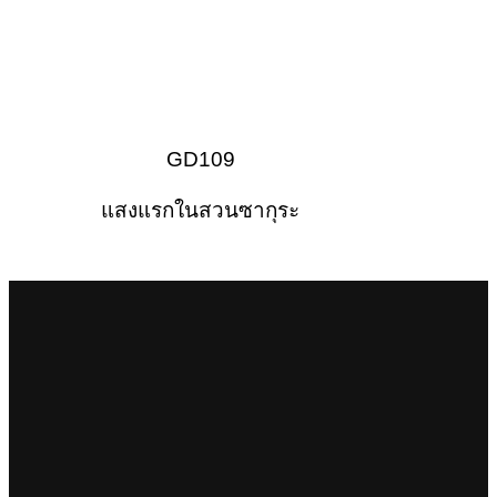
GD109
แสงแรกในสวนซากุระ