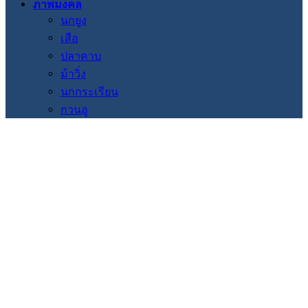
ภาพมงคล
นกยูง
เสือ
ปลาคาบ
ม้าวิ่ง
นกกระเรียน
กวนอู