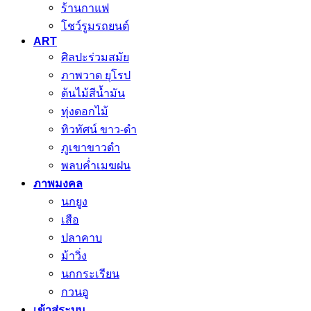
ร้านกาแฟ
โชว์รูมรถยนต์
ART
ศิลปะร่วมสมัย
ภาพวาด ยุโรป
ต้นไม้สีน้ำมัน
ทุ่งดอกไม้
ทิวทัศน์ ขาว-ดำ
ภูเขาขาวดำ
พลบค่ำเมฆฝน
ภาพมงคล
นกยูง
เสือ
ปลาคาบ
ม้าวิ่ง
นกกระเรียน
กวนอู
เข้าสู่ระบบ