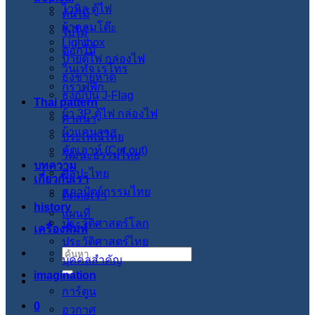
ไวนิล ตู้ไฟ
ต้นไม้
ผ้าคลุมโต๊ะ
ใบไม้
Lightbox
ดอกไม้
ป้ายตู้ไฟ กล่องไฟ
วินเทจ เรโทร
ธงชายหาด
กราฟฟิก
ธงญี่ปุ่น J-Flag
Thai pattern
ผ้า 3P ตู้ไฟ กล่องไฟ
ศาสนา
ผ้าแคนวาส
ประเพณีไทย
คัตเอาท์ (Cut out)
วัฒนะธรรมไทย
บทความ
ศิลปะไทย
เกี่ยวกับเรา
สภาปัตย์กรรมไทย
ติดต่อเรา
history
แผนที่
ประวัติศาสตร์โลก
เครื่องพิมพ์
ประวัติศาสตร์ไทย
ค้นหา:
บุคคลสำคัญ
imagination
การ์ตูน
0
อวกาศ