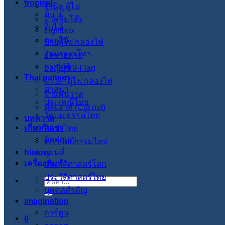
tropical
ไวนิล ตู้ไฟ
ต้นไม้
ผ้าคลุมโต๊ะ
ใบไม้
Lightbox
ดอกไม้
ป้ายตู้ไฟ กล่องไฟ
วินเทจ เรโทร
ธงชายหาด
กราฟฟิก
ธงญี่ปุ่น J-Flag
Thai pattern
ผ้า 3P ตู้ไฟ กล่องไฟ
ศาสนา
ผ้าแคนวาส
ประเพณีไทย
คัตเอาท์ (Cut out)
วัฒนะธรรมไทย
บทความ
เกี่ยวกับเรา
ศิลปะไทย
ติดต่อเรา
สภาปัตย์กรรมไทย
history
แผนที่
เครื่องพิมพ์
ประวัติศาสตร์โลก
ประวัติศาสตร์ไทย
ค้นหา:
บุคคลสำคัญ
imagination
การ์ตูน
0