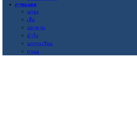
ภาพมงคล
นกยูง
เสือ
ปลาคาบ
ม้าวิ่ง
นกกระเรียน
กวนอู