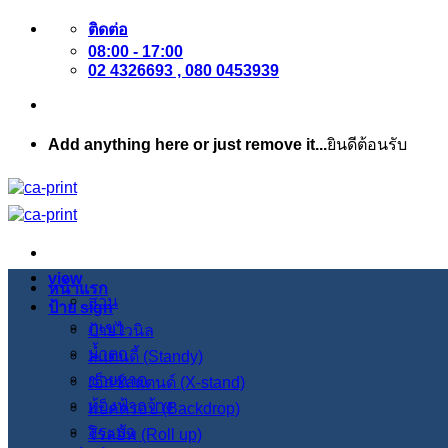
ข้าม
ติดต่อ
08:00 - 17:00
ไป
02 4326693 , 080 0453939
ยัง
เนื้อหา
Add anything here or just remove it...
ยินดีต้อนรับ
view
หน้าแรก
สวน
ป้าย sign
ภูเขา
ป้ายไวนิล
น้ำตก
สแตนดี้ (Standy)
ชายหาด
เอ็กซ์สแตนด์ (X-stand)
ท้องฟ้ากว้าง
แบ็คดรอป (Backdrop)
สระบัว
โรลอัพ (Roll up)