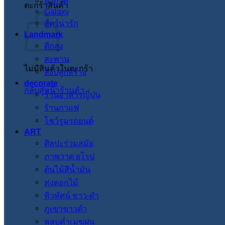
อวกาศ
ตะกร้าสินค้า
Galaxy
สัตว์น่ารัก
Landmark
ตึกสูง
สะพาน
ไม่มีสินค้าในตะกร้า
สิ่งปลูกสร้าง
decorate
กลับสู่หน้าร้านค้า
ร้านอาหารญี่ปุ่น
ร้านกาแฟ
โชว์รูมรถยนต์
ART
ศิลปะร่วมสมัย
ภาพวาด ยุโรป
ต้นไม้สีน้ำมัน
ทุ่งดอกไม้
ทิวทัศน์ ขาว-ดำ
ภูเขาขาวดำ
พลบค่ำเมฆฝน