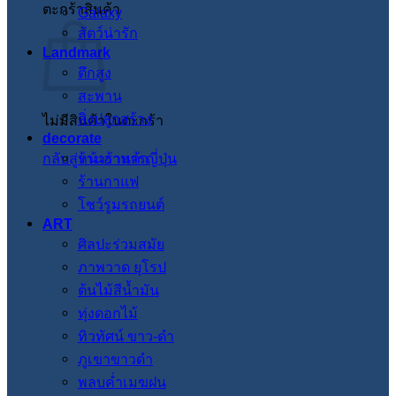
ตะกร้าสินค้า
Galaxy
สัตว์น่ารัก
Landmark
ตึกสูง
สะพาน
สิ่งปลูกสร้าง
ไม่มีสินค้าในตะกร้า
decorate
กลับสู่หน้าร้านค้า
ร้านอาหารญี่ปุ่น
ร้านกาแฟ
โชว์รูมรถยนต์
ART
ศิลปะร่วมสมัย
ภาพวาด ยุโรป
ต้นไม้สีน้ำมัน
ทุ่งดอกไม้
ทิวทัศน์ ขาว-ดำ
ภูเขาขาวดำ
พลบค่ำเมฆฝน