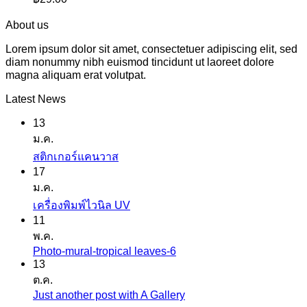
About us
Lorem ipsum dolor sit amet, consectetuer adipiscing elit, sed
diam nonummy nibh euismod tincidunt ut laoreet dolore
magna aliquam erat volutpat.
Latest News
13
ม.ค.
ไม่มี
สติกเกอร์แคนวาส
17
ความ
ม.ค.
เห็น
ไม่มี
เครื่องพิมพ์ไวนิล UV
บน
11
ความ
สติ
พ.ค.
เห็น
ก
Photo-mural-tropical leaves-6
ไม่มี
บน
เกอร์
13
ความ
เครื่องพิมพ์
ต.ค.
แค
เห็น
ไว
Just another post with A Gallery
ไม่มี
นวาส
บน