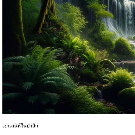
เงาเสน่ห์ในป่าลึก