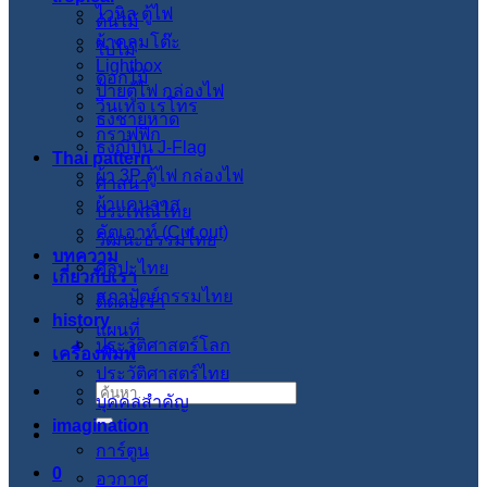
ไวนิล ตู้ไฟ
ต้นไม้
ผ้าคลุมโต๊ะ
ใบไม้
Lightbox
ดอกไม้
ป้ายตู้ไฟ กล่องไฟ
วินเทจ เรโทร
ธงชายหาด
กราฟฟิก
ธงญี่ปุ่น J-Flag
Thai pattern
ผ้า 3P ตู้ไฟ กล่องไฟ
ศาสนา
ผ้าแคนวาส
ประเพณีไทย
คัตเอาท์ (Cut out)
วัฒนะธรรมไทย
บทความ
ศิลปะไทย
เกี่ยวกับเรา
สภาปัตย์กรรมไทย
ติดต่อเรา
history
แผนที่
ประวัติศาสตร์โลก
เครื่องพิมพ์
ประวัติศาสตร์ไทย
ค้นหา:
บุคคลสำคัญ
imagination
การ์ตูน
0
อวกาศ