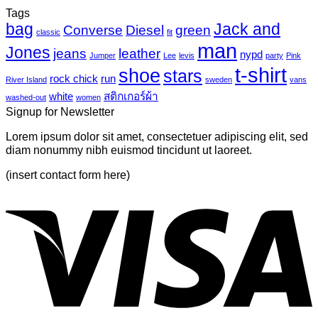
นิล
ความ
Tags
Photo-
UV
bag
Jack and
เห็น
mural-
Converse
Diesel
green
classic
fit
tropical
บน
man
Jones
jeans
leather
nypd
leaves-
Jumper
Lee
levis
party
Pink
Just
6
t-shirt
shoe
stars
another
rock chick
run
River Island
sweden
vans
post
white
สติกเกอร์ผ้า
washed-out
women
with
Signup for Newsletter
A
Gallery
Lorem ipsum dolor sit amet, consectetuer adipiscing elit, sed
diam nonummy nibh euismod tincidunt ut laoreet.
(insert contact form here)
V