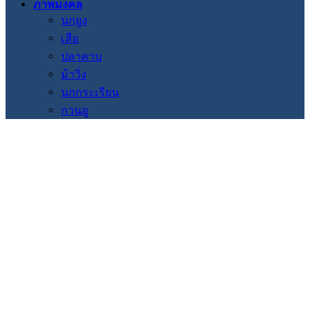
ภาพมงคล
นกยูง
เสือ
ปลาคาบ
ม้าวิ่ง
นกกระเรียน
กวนอู