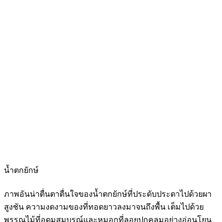
น้ำตกยักษ์
ภาพอันน่าตื่นตาตื่นใจของน้ำตกยักษ์ที่ประดับประดาไปด้วยผา
สูงชัน ความงดงามของที่ทอดยาวลงมาจนถึงพื้น เต็มไปด้วย
พรรณไม้ที่อุดมสมบูรณ์และหมอกที่ลอยปกคลุมอย่างอ่อนโยน