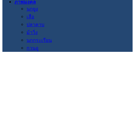
ภาพมงคล
นกยูง
เสือ
ปลาคาบ
ม้าวิ่ง
นกกระเรียน
กวนอู