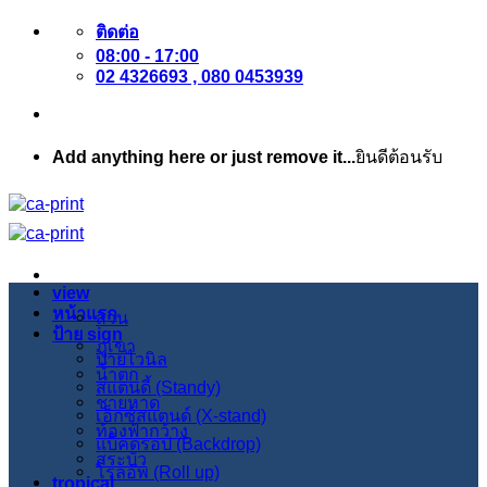
ข้าม
ติดต่อ
08:00 - 17:00
ไป
02 4326693 , 080 0453939
ยัง
เนื้อหา
Add anything here or just remove it...
ยินดีต้อนรับ
view
หน้าแรก
สวน
ป้าย sign
ภูเขา
ป้ายไวนิล
น้ำตก
สแตนดี้ (Standy)
ชายหาด
เอ็กซ์สแตนด์ (X-stand)
ท้องฟ้ากว้าง
แบ็คดรอป (Backdrop)
สระบัว
โรลอัพ (Roll up)
tropical