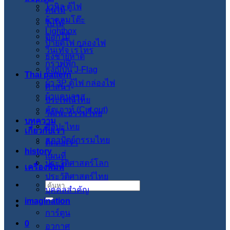
ไวนิล ตู้ไฟ
ต้นไม้
ผ้าคลุมโต๊ะ
ใบไม้
Lightbox
ดอกไม้
ป้ายตู้ไฟ กล่องไฟ
วินเทจ เรโทร
ธงชายหาด
กราฟฟิก
ธงญี่ปุ่น J-Flag
Thai pattern
ผ้า 3P ตู้ไฟ กล่องไฟ
ศาสนา
ผ้าแคนวาส
ประเพณีไทย
คัตเอาท์ (Cut out)
วัฒนะธรรมไทย
บทความ
ศิลปะไทย
เกี่ยวกับเรา
สภาปัตย์กรรมไทย
ติดต่อเรา
history
แผนที่
ประวัติศาสตร์โลก
เครื่องพิมพ์
ประวัติศาสตร์ไทย
ค้นหา:
บุคคลสำคัญ
imagination
การ์ตูน
0
อวกาศ