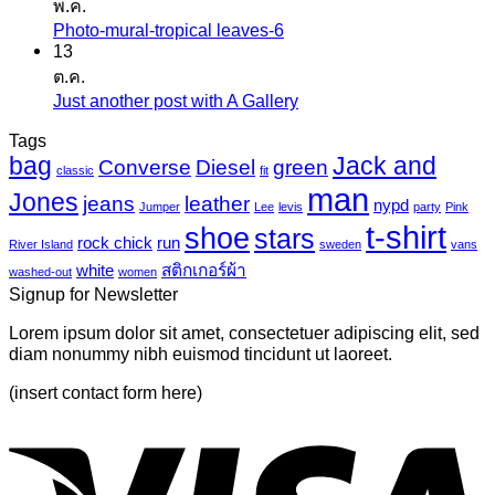
พ.ค.
เห็น
ก
Photo-mural-tropical leaves-6
ไม่มี
บน
เกอร์
13
ความ
เครื่องพิมพ์
ต.ค.
แค
เห็น
ไว
Just another post with A Gallery
ไม่มี
นวาส
บน
นิล
ความ
Tags
Photo-
UV
bag
Jack and
เห็น
mural-
Converse
Diesel
green
classic
fit
tropical
บน
man
Jones
jeans
leather
nypd
leaves-
Jumper
Lee
levis
party
Pink
Just
6
t-shirt
shoe
stars
another
rock chick
run
River Island
sweden
vans
post
white
สติกเกอร์ผ้า
washed-out
women
with
Signup for Newsletter
A
Gallery
Lorem ipsum dolor sit amet, consectetuer adipiscing elit, sed
diam nonummy nibh euismod tincidunt ut laoreet.
(insert contact form here)
V