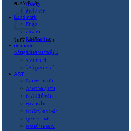
ตะกร้าสินค้า
Galaxy
สัตว์น่ารัก
Landmark
ตึกสูง
สะพาน
สิ่งปลูกสร้าง
ไม่มีสินค้าในตะกร้า
decorate
กลับสู่หน้าร้านค้า
ร้านอาหารญี่ปุ่น
ร้านกาแฟ
โชว์รูมรถยนต์
ART
ศิลปะร่วมสมัย
ภาพวาด ยุโรป
ต้นไม้สีน้ำมัน
ทุ่งดอกไม้
ทิวทัศน์ ขาว-ดำ
ภูเขาขาวดำ
พลบค่ำเมฆฝน