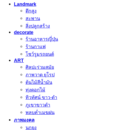
Landmark
ตึกสูง
สะพาน
สิ่งปลูกสร้าง
decorate
ร้านอาหารญี่ปุ่น
ร้านกาแฟ
โชว์รูมรถยนต์
ART
ศิลปะร่วมสมัย
ภาพวาด ยุโรป
ต้นไม้สีน้ำมัน
ทุ่งดอกไม้
ทิวทัศน์ ขาว-ดำ
ภูเขาขาวดำ
พลบค่ำเมฆฝน
ภาพมงคล
นกยูง