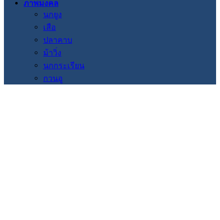
ภาพมงคล
นกยูง
เสือ
ปลาคาบ
ม้าวิ่ง
นกกระเรียน
กวนอู