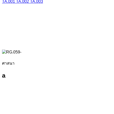
TA.001
TA.002
TA.003
ศาสนา
a