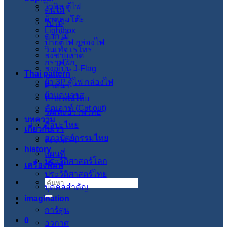
ไวนิล ตู้ไฟ
ต้นไม้
ผ้าคลุมโต๊ะ
ใบไม้
Lightbox
ดอกไม้
ป้ายตู้ไฟ กล่องไฟ
วินเทจ เรโทร
ธงชายหาด
กราฟฟิก
ธงญี่ปุ่น J-Flag
Thai pattern
ผ้า 3P ตู้ไฟ กล่องไฟ
ศาสนา
ผ้าแคนวาส
ประเพณีไทย
คัตเอาท์ (Cut out)
วัฒนะธรรมไทย
บทความ
ศิลปะไทย
เกี่ยวกับเรา
สภาปัตย์กรรมไทย
ติดต่อเรา
history
แผนที่
ประวัติศาสตร์โลก
เครื่องพิมพ์
ประวัติศาสตร์ไทย
ค้นหา:
บุคคลสำคัญ
imagination
การ์ตูน
0
อวกาศ