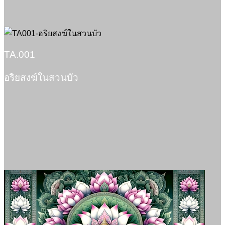
TA.001
อริยสงฆ์ในสวนบัว