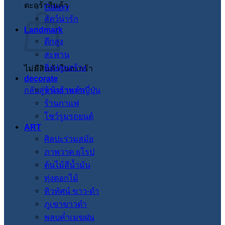
ตะกร้าสินค้า
Galaxy
สัตว์น่ารัก
Landmark
ตึกสูง
สะพาน
สิ่งปลูกสร้าง
ไม่มีสินค้าในตะกร้า
decorate
กลับสู่หน้าร้านค้า
ร้านอาหารญี่ปุ่น
ร้านกาแฟ
โชว์รูมรถยนต์
ART
ศิลปะร่วมสมัย
ภาพวาด ยุโรป
ต้นไม้สีน้ำมัน
ทุ่งดอกไม้
ทิวทัศน์ ขาว-ดำ
ภูเขาขาวดำ
พลบค่ำเมฆฝน