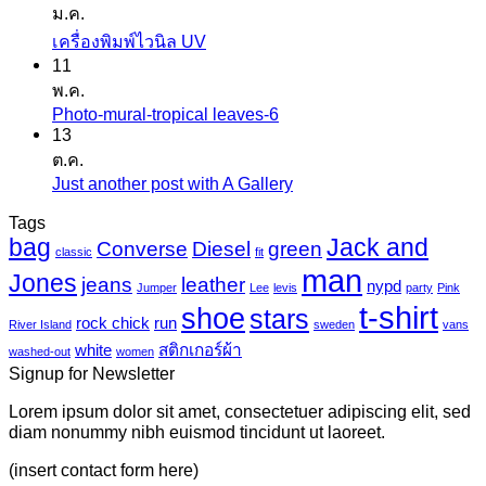
ม.ค.
เห็น
ไม่มี
เครื่องพิมพ์ไวนิล UV
บน
11
ความ
สติ
พ.ค.
เห็น
ก
Photo-mural-tropical leaves-6
ไม่มี
บน
เกอร์
13
ความ
เครื่องพิมพ์
ต.ค.
แค
เห็น
ไว
Just another post with A Gallery
ไม่มี
นวาส
บน
นิล
ความ
Tags
Photo-
UV
bag
Jack and
เห็น
mural-
Converse
Diesel
green
classic
fit
tropical
บน
man
Jones
jeans
leather
nypd
leaves-
Jumper
Lee
levis
party
Pink
Just
6
t-shirt
shoe
stars
another
rock chick
run
River Island
sweden
vans
post
white
สติกเกอร์ผ้า
washed-out
women
with
Signup for Newsletter
A
Gallery
Lorem ipsum dolor sit amet, consectetuer adipiscing elit, sed
diam nonummy nibh euismod tincidunt ut laoreet.
(insert contact form here)