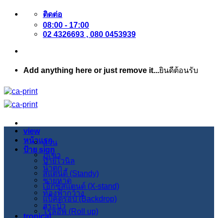
ข้าม
ติดต่อ
08:00 - 17:00
ไป
02 4326693 , 080 0453939
ยัง
เนื้อหา
Add anything here or just remove it...
ยินดีต้อนรับ
view
หน้าแรก
สวน
ป้าย sign
ภูเขา
ป้ายไวนิล
น้ำตก
สแตนดี้ (Standy)
ชายหาด
เอ็กซ์สแตนด์ (X-stand)
ท้องฟ้ากว้าง
แบ็คดรอป (Backdrop)
สระบัว
โรลอัพ (Roll up)
tropical